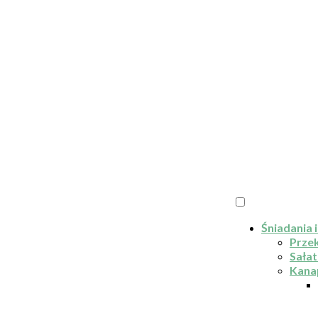
Śniadania i
Przek
Sałat
Kana