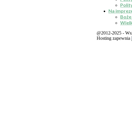
Polit
Na imprez
Boże
Wiel
@2012-2025 - Wsze
Hosting zapewnia