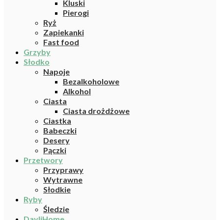
Kluski
Pierogi
Ryż
Zapiekanki
Fast food
Grzyby
Słodko
Napoje
Bezalkoholowe
Alkohol
Ciasta
Ciasta drożdżowe
Ciastka
Babeczki
Desery
Pączki
Przetwory
Przyprawy
Wytrawne
Słodkie
Ryby
Śledzie
DayliHome