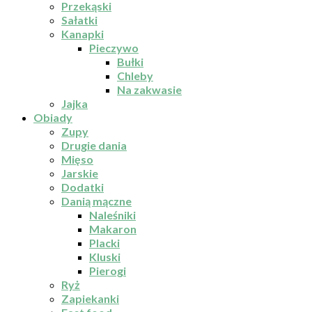
Przekąski
Sałatki
Kanapki
Pieczywo
Bułki
Chleby
Na zakwasie
Jajka
Obiady
Zupy
Drugie dania
Mięso
Jarskie
Dodatki
Danią mączne
Naleśniki
Makaron
Placki
Kluski
Pierogi
Ryż
Zapiekanki