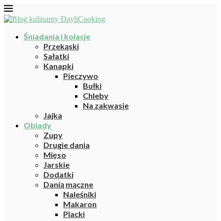
Śniadania i kolacje
Przekąski
Sałatki
Kanapki
Pieczywo
Bułki
Chleby
Na zakwasie
Jajka
Obiady
Zupy
Drugie dania
Mięso
Jarskie
Dodatki
Danią mączne
Naleśniki
Makaron
Placki