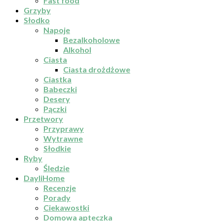
Fast food
Grzyby
Słodko
Napoje
Bezalkoholowe
Alkohol
Ciasta
Ciasta drożdżowe
Ciastka
Babeczki
Desery
Pączki
Przetwory
Przyprawy
Wytrawne
Słodkie
Ryby
Śledzie
DayliHome
Recenzje
Porady
Ciekawostki
Domowa apteczka