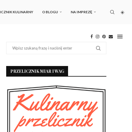
ICZNIK KULINARNY
O BLOGU
NA IMPREZĘ
PRZELICZNIK MIAR I WAG