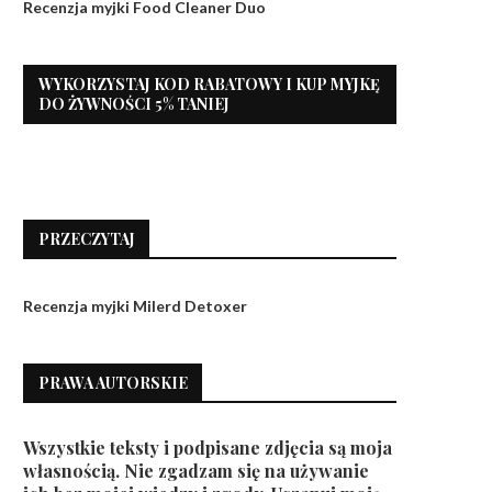
Recenzja myjki Food Cleaner Duo
WYKORZYSTAJ KOD RABATOWY I KUP MYJKĘ
DO ŻYWNOŚCI 5% TANIEJ
PRZECZYTAJ
Recenzja myjki Milerd Detoxer
PRAWA AUTORSKIE
Wszystkie teksty i podpisane zdjęcia są moja
własnością. Nie zgadzam się na używanie