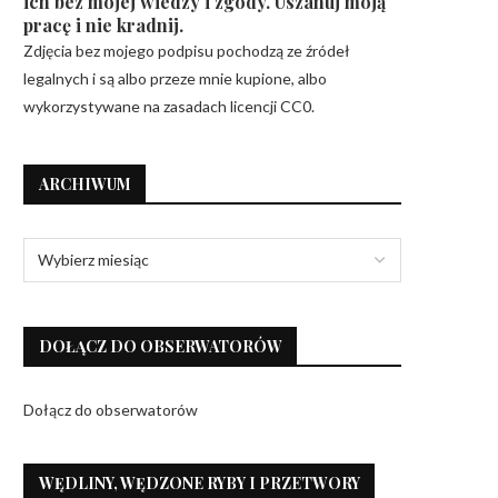
ich bez mojej wiedzy i zgody. Uszanuj moją
pracę i nie kradnij.
Zdjęcia bez mojego podpisu pochodzą ze źródeł
legalnych i są albo przeze mnie kupione, albo
wykorzystywane na zasadach licencji CC0.
ARCHIWUM
DOŁĄCZ DO OBSERWATORÓW
Dołącz do obserwatorów
WĘDLINY, WĘDZONE RYBY I PRZETWORY