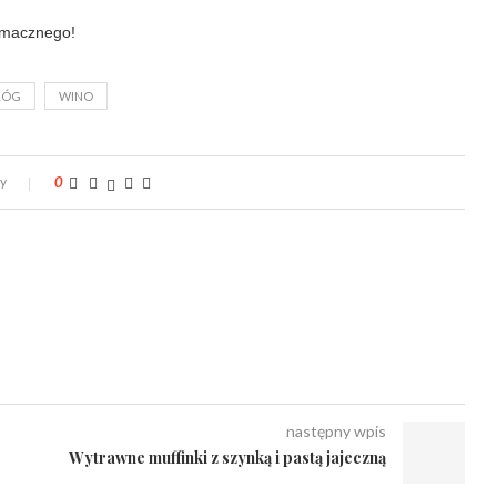
macznego!
RÓG
WINO
zy
0
następny wpis
Wytrawne muffinki z szynką i pastą jajeczną