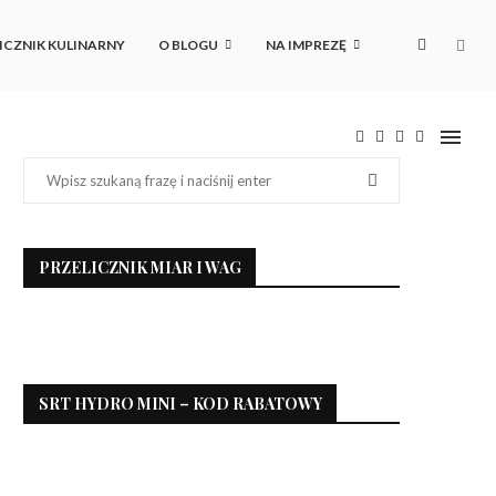
ICZNIK KULINARNY
O BLOGU
NA IMPREZĘ
PRZELICZNIK MIAR I WAG
SRT HYDRO MINI – KOD RABATOWY