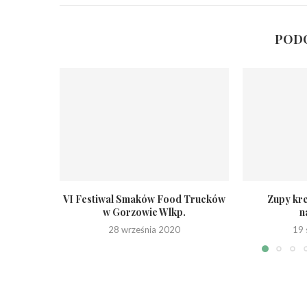
PODO
VI Festiwal Smaków Food Trucków
Zupy kr
w Gorzowie Wlkp.
n
28 września 2020
19 