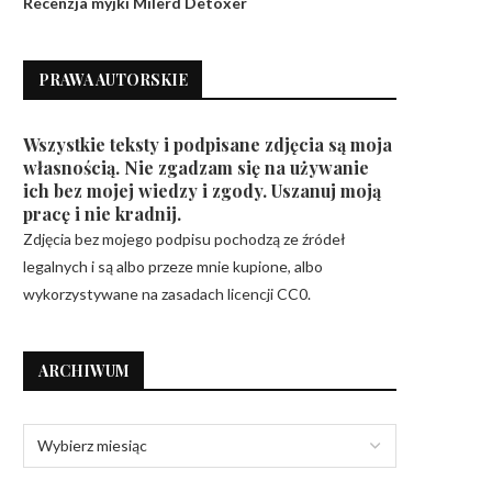
Recenzja myjki Milerd Detoxer
PRAWA AUTORSKIE
Wszystkie teksty i podpisane zdjęcia są moja
własnością. Nie zgadzam się na używanie
ich bez mojej wiedzy i zgody. Uszanuj moją
pracę i nie kradnij.
Zdjęcia bez mojego podpisu pochodzą ze źródeł
legalnych i są albo przeze mnie kupione, albo
wykorzystywane na zasadach licencji CC0.
ARCHIWUM