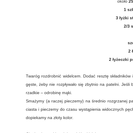
około
2
1 sz
3 łyżki 
2/3 
sz
2 
2 łyżeczki 
Twaróg rozdrobnić widelcem. Dodać resztę składników i
gęste, żeby nie rozpływało się zbytnio na patelni. Jeśl
rzadkie – odrobinę mąki.
Smażymy (a raczej pieczemy) na średnio rozgrzanej pa
ciasta i pieczemy do czasu wystąpienia widocznych pę
dopiekamy na złoty kolor.