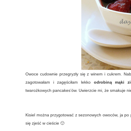
Owoce cudownie przegryzły się z winem i cukrem. Nab
zagotowałam i zagęściłam lekko
odrobiną mąki zi
twarożkowych pancakes’ów. Uwierzcie mi, że smakuje ni
Kisiel można przygotować z sezonowych owoców, ja po p
się zjeść w cieście 🙂