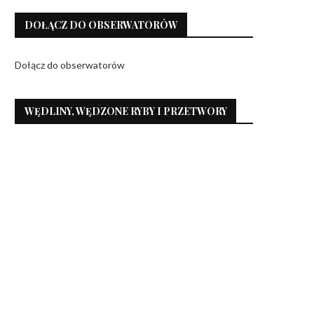
DOŁĄCZ DO OBSERWATORÓW
Dołącz do obserwatorów
WĘDLINY, WĘDZONE RYBY I PRZETWORY