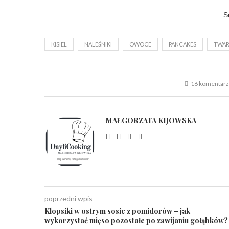
S
KISIEL
NALEŚNIKI
OWOCE
PANCAKES
TWA
16 komentar
MAŁGORZATA KIJOWSKA
poprzedni wpis
Klopsiki w ostrym sosie z pomidorów – jak
wykorzystać mięso pozostałe po zawijaniu gołąbków?