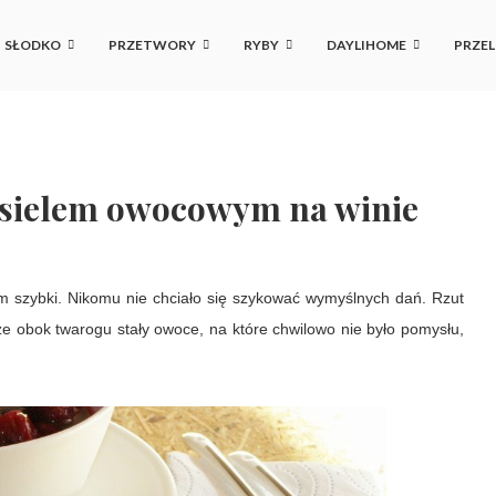
SŁODKO
PRZETWORY
RYBY
DAYLIHOME
PRZEL
isielem owocowym na winie
kim szybki. Nikomu nie chciało się szykować wymyślnych dań. Rzut
e obok twarogu stały owoce, na które chwilowo nie było pomysłu,