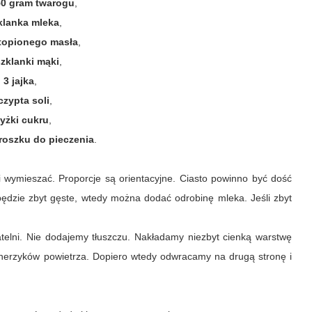
50 gram twarogu
,
klanka mleka
,
stopionego masła
,
szklanki mąki
,
3 jajka
,
czypta soli
,
łyżki cukru
,
proszku do pieczenia
.
 wymieszać. Proporcje są orientacyjne. Ciasto powinno być dość
i będzie zbyt gęste, wtedy można dodać odrobinę mleka. Jeśli zbyt
telni. Nie dodajemy tłuszczu.
Nakładamy niezbyt cienką warstwę
cherzyków powietrza. Dopiero wtedy odwracamy na drugą stronę i