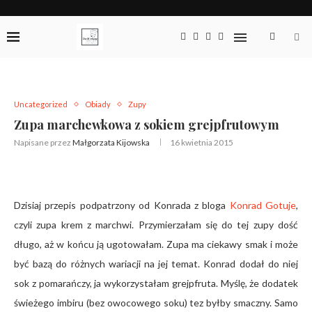
Uncategorized
Obiady
Zupy
Zupa marchewkowa z sokiem grejpfrutowym
Napisane przez
Małgorzata Kijowska
16 kwietnia 2015
Dzisiaj przepis podpatrzony od Konrada z bloga
Konrad Gotuje
,
czyli zupa krem z marchwi. Przymierzałam się do tej zupy dość
długo, aż w końcu ją ugotowałam. Zupa ma ciekawy smak i może
być bazą do różnych wariacji na jej temat. Konrad dodał do niej
sok z pomarańczy, ja wykorzystałam grejpfruta. Myślę, że dodatek
świeżego imbiru (bez owocowego soku) tez byłby smaczny. Samo