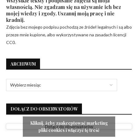
Wszystkie teksty i podpisane zdjęcia są moja
własnością. Nie zgadzam się na używanie ich bez
mojej wiedzy i zgody. Uszanuj moją pracę i nie
kradnij.
Zdjęcia bez mojego podpisu pochodzą ze źródeł legalnych i są albo
przeze mnie kupione, albo wykorzystywane na zasadach licencji
CC0.
ARCHIWUM
DOŁĄCZ DO OBSERWATORÓW
Kliknij, żeby zaakceptować marketing
Dołącz do obserwatorów
pliki cookies i włączyć tę treść