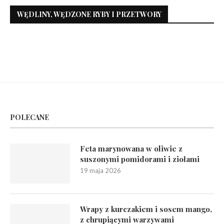
WĘDLINY, WĘDZONE RYBY I PRZETWORY
POLECANE
Feta marynowana w oliwie z
suszonymi pomidorami i ziołami
19 maja 2026
Wrapy z kurczakiem i sosem mango,
z chrupiącymi warzywami