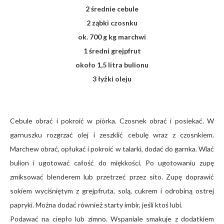
2 średnie cebule
2 ząbki czosnku
ok. 700 g kg marchwi
1 średni grejpfrut
około 1,5 litra bulionu
3 łyżki oleju
Cebule obrać i pokroić w piórka. Czosnek obrać i posiekać. W
garnuszku rozgrzać olej i zeszklić cebulę wraz z czosnkiem.
Marchew obrać, opłukać i pokroić w talarki, dodać do garnka. Wlać
bulion i ugotować całość do miękkości. Po ugotowaniu zupę
zmiksować blenderem lub przetrzeć przez sito. Zupę doprawić
sokiem wyciśniętym z grejpfruta, solą, cukrem i odrobiną ostrej
papryki. Można dodać również starty imbir, jeśli ktoś lubi.
Podawać na ciepło lub zimno. Wspaniale smakuje z dodatkiem