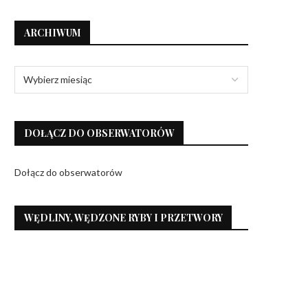
ARCHIWUM
DOŁĄCZ DO OBSERWATORÓW
Dołącz do obserwatorów
WĘDLINY, WĘDZONE RYBY I PRZETWORY