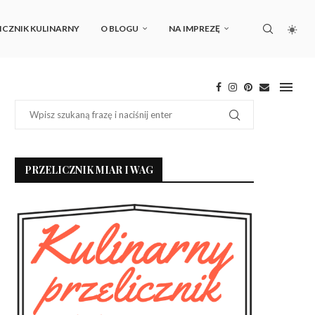
ICZNIK KULINARNY
O BLOGU
NA IMPREZĘ
PRZELICZNIK MIAR I WAG