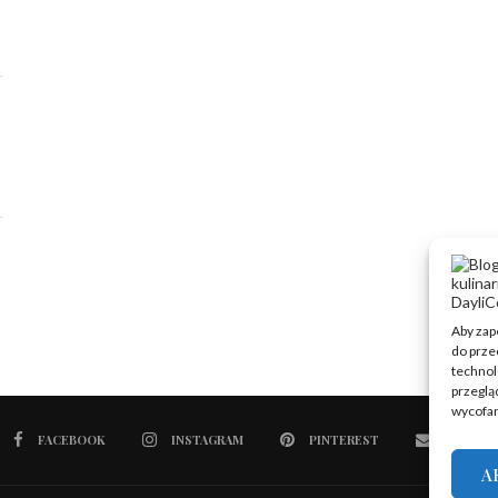
Aby zape
do prze
technol
przegląd
wycofan
FACEBOOK
INSTAGRAM
PINTEREST
EMAIL
A