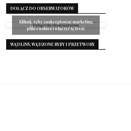
DOŁĄCZ DO OBSERWATORÓW
Kliknij, żeby zaakceptować marketing
Dołącz do obserwatorów
pliki cookies i włączyć tę treść
WĘDLINY, WĘDZONE RYBY I PRZETWORY