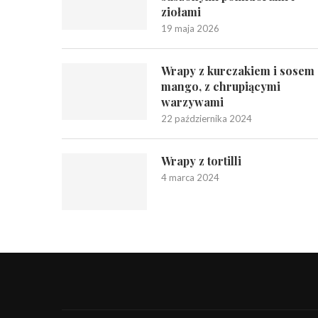
ziołami
19 maja 2026
Wrapy z kurczakiem i sosem
mango, z chrupiącymi
warzywami
22 października 2024
Wrapy z tortilli
4 marca 2024