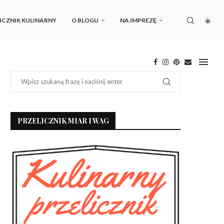
ICZNIK KULINARNY
O BLOGU
NA IMPREZĘ
PRZELICZNIK MIAR I WAG