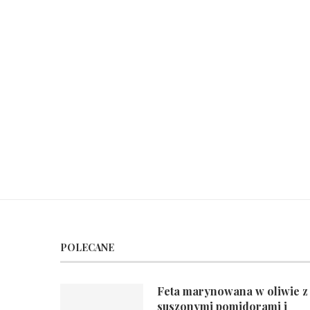
POLECANE
Feta marynowana w oliwie z
suszonymi pomidorami i