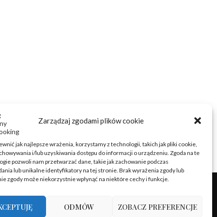
Zarządzaj zgodami plików cookie
wnić jak najlepsze wrażenia, korzystamy z technologii, takich jak pliki cookie,
chowywania i/lub uzyskiwania dostępu do informacji o urządzeniu. Zgoda na te
ogie pozwoli nam przetwarzać dane, takie jak zachowanie podczas
ania lub unikalne identyfikatory na tej stronie. Brak wyrażenia zgody lub
ie zgody może niekorzystnie wpłynąć na niektóre cechy i funkcje.
KCEPTUJĘ
ODMÓW
ZOBACZ PREFERENCJE