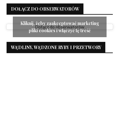
DOŁĄCZ DO OBSERWATORÓW
Kliknij, żeby zaakceptować marketing
Dołącz do obserwatorów
pliki cookies i włączyć tę treść
WĘDLINY, WĘDZONE RYBY I PRZETWORY