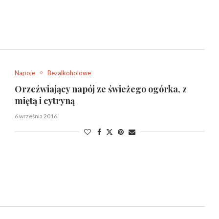
Napoje
Bezalkoholowe
Orzeźwiający napój ze świeżego ogórka, z
miętą i cytryną
6 września 2016