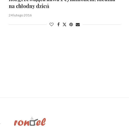
na chłodny dzień
24 lutego 2016