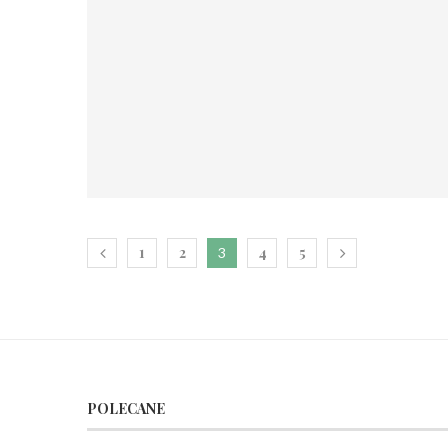
1
2
4
5
3
POLECANE