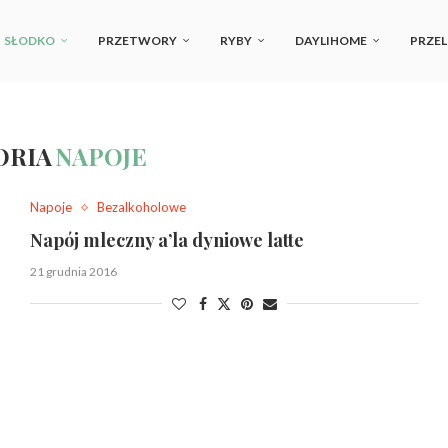
SŁODKO
PRZETWORY
RYBY
DAYLIHOME
PRZEL
ORIA
NAPOJE
Napoje
Bezalkoholowe
Napój mleczny a’la dyniowe latte
21 grudnia 2016