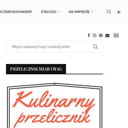
ICZNIK KULINARNY
O BLOGU
NA IMPREZĘ
PRZELICZNIK MIAR I WAG