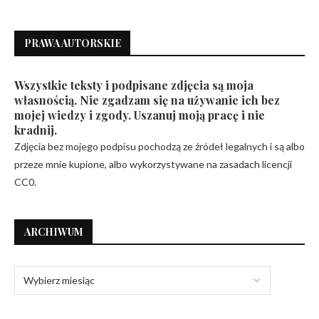
PRAWA AUTORSKIE
Wszystkie teksty i podpisane zdjęcia są moja
własnością. Nie zgadzam się na używanie ich bez
mojej wiedzy i zgody. Uszanuj moją pracę i nie
kradnij.
Zdjęcia bez mojego podpisu pochodzą ze źródeł legalnych i są albo
przeze mnie kupione, albo wykorzystywane na zasadach licencji
CC0.
ARCHIWUM