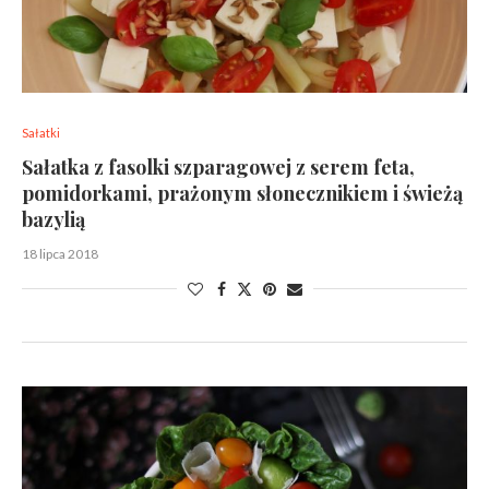
Sałatki
Sałatka z fasolki szparagowej z serem feta,
pomidorkami, prażonym słonecznikiem i świeżą
bazylią
18 lipca 2018