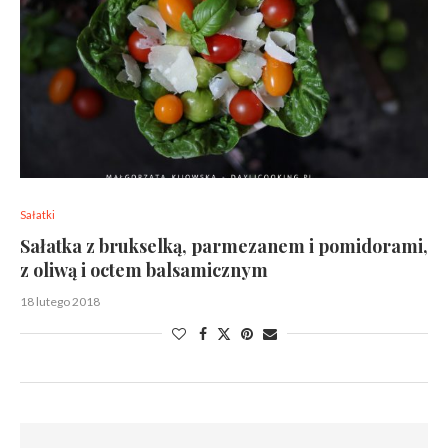
Sałatki
Sałatka z brukselką, parmezanem i pomidorami,
z oliwą i octem balsamicznym
18 lutego 2018