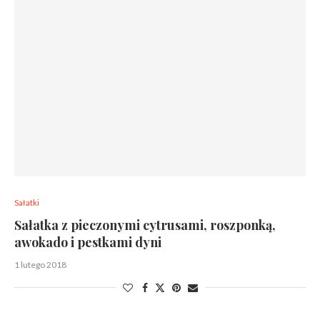
Sałatki
Sałatka z pieczonymi cytrusami, roszponką,
awokado i pestkami dyni
1 lutego 2018