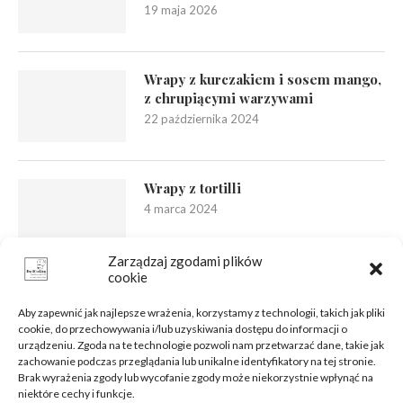
19 maja 2026
Wrapy z kurczakiem i sosem mango,
z chrupiącymi warzywami
22 października 2024
Wrapy z tortilli
4 marca 2024
Zarządzaj zgodami plików
cookie
Aby zapewnić jak najlepsze wrażenia, korzystamy z technologii, takich jak pliki
cookie, do przechowywania i/lub uzyskiwania dostępu do informacji o
urządzeniu. Zgoda na te technologie pozwoli nam przetwarzać dane, takie jak
zachowanie podczas przeglądania lub unikalne identyfikatory na tej stronie.
Brak wyrażenia zgody lub wycofanie zgody może niekorzystnie wpłynąć na
niektóre cechy i funkcje.