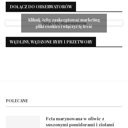
DOŁĄCZ DO OBSERWATORÓW
Kliknij, żeby zaakceptować marketing
Dołącz do obserwatorów
pliki cookies i włączyć tę treść
WĘDLINY, WĘDZONE RYBY I PRZETWORY
POLECANE
Feta marynowana w oliwie z
suszonymi pomidorami i ziołami