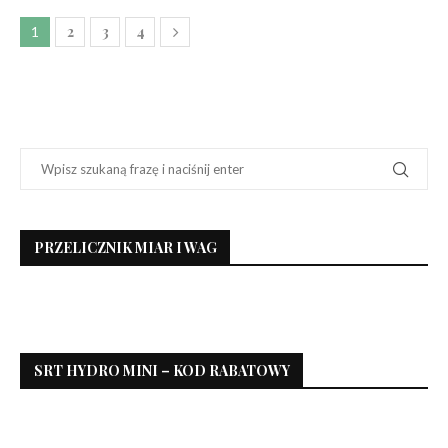
2
3
4
1
PRZELICZNIK MIAR I WAG
SRT HYDRO MINI – KOD RABATOWY