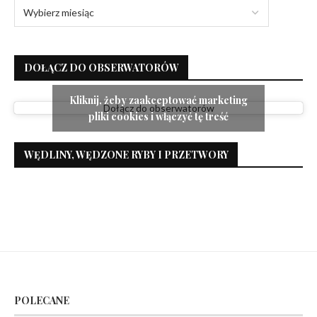
DOŁĄCZ DO OBSERWATORÓW
Kliknij, żeby zaakceptować marketing
Dołącz do obserwatorów
pliki cookies i włączyć tę treść
WĘDLINY, WĘDZONE RYBY I PRZETWORY
POLECANE