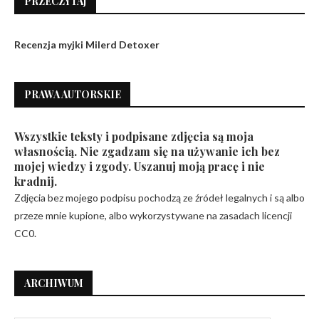
PRZECZYTAJ
Recenzja myjki Milerd Detoxer
PRAWA AUTORSKIE
Wszystkie teksty i podpisane zdjęcia są moja
własnością. Nie zgadzam się na używanie ich bez
mojej wiedzy i zgody. Uszanuj moją pracę i nie
kradnij.
Zdjęcia bez mojego podpisu pochodzą ze źródeł legalnych i są albo
przeze mnie kupione, albo wykorzystywane na zasadach licencji
CC0.
ARCHIWUM