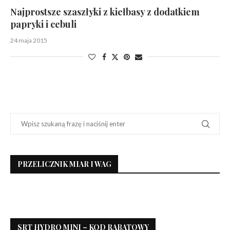
Najprostsze szaszłyki z kiełbasy z dodatkiem
papryki i cebuli
24 maja 2015
PRZELICZNIK MIAR I WAG
SRT HYDRO MINI – KOD RABATOWY