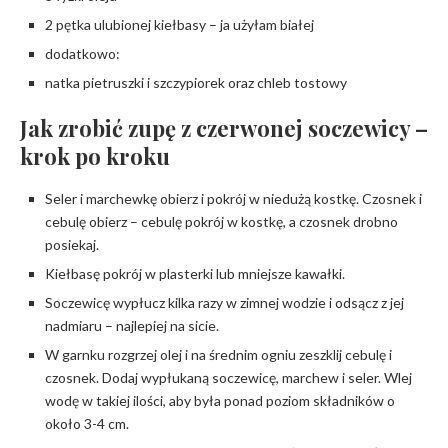
2 pętka ulubionej kiełbasy – ja użyłam białej
dodatkowo:
natka pietruszki i szczypiorek oraz chleb tostowy
Jak zrobić zupę z czerwonej soczewicy –
krok po kroku
Seler i marchewkę obierz i pokrój w niedużą kostkę. Czosnek i
cebulę obierz – cebulę pokrój w kostkę, a czosnek drobno
posiekaj.
Kiełbasę pokrój w plasterki lub mniejsze kawałki.
Soczewicę wypłucz kilka razy w zimnej wodzie i odsącz z jej
nadmiaru – najlepiej na sicie.
W garnku rozgrzej olej i na średnim ogniu zeszklij cebulę i
czosnek. Dodaj wypłukaną soczewicę, marchew i seler. Wlej
wodę w takiej ilości, aby była ponad poziom składników o
około 3-4 cm.