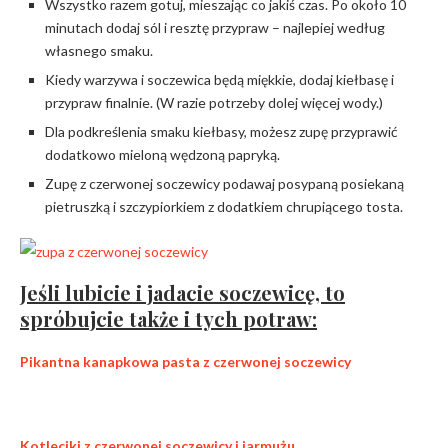
Wszystko razem gotuj, mieszając co jakiś czas. Po około 10
minutach dodaj sól i resztę przypraw – najlepiej według
własnego smaku.
Kiedy warzywa i soczewica będą miękkie, dodaj kiełbasę i
przypraw finalnie. (W razie potrzeby dolej więcej wody.)
Dla podkreślenia smaku kiełbasy, możesz zupę przyprawić
dodatkowo mieloną wędzoną papryką.
Zupę z czerwonej soczewicy podawaj posypaną posiekaną
pietruszką i szczypiorkiem z dodatkiem chrupiącego tosta.
Jeśli lubicie i jadacie soczewicę, to
spróbujcie także i tych potraw:
Pikantna kanapkowa pasta z czerwonej soczewicy
Kotleciki z czerwonej soczewicy i jarmużu