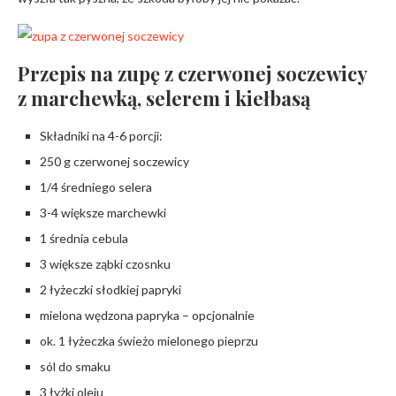
Przepis na zupę z czerwonej soczewicy
z marchewką, selerem i kiełbasą
Składniki na 4-6 porcji:
250 g czerwonej soczewicy
1/4 średniego selera
3-4 większe marchewki
1 średnia cebula
3 większe ząbki czosnku
2 łyżeczki słodkiej papryki
mielona wędzona papryka – opcjonalnie
ok. 1 łyżeczka świeżo mielonego pieprzu
sól do smaku
3 łyżki oleju