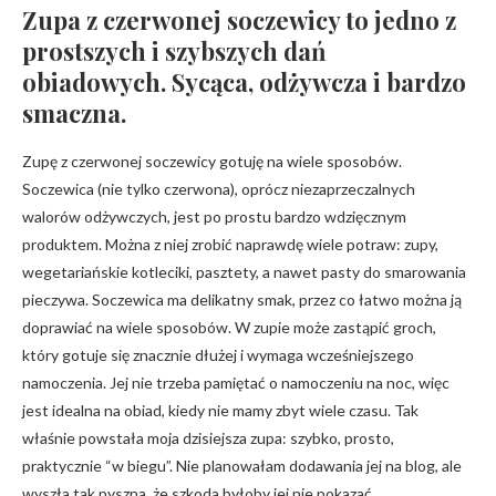
Zupa z czerwonej soczewicy to jedno z
prostszych i szybszych dań
obiadowych. Sycąca, odżywcza i bardzo
smaczna.
Zupę z czerwonej soczewicy gotuję na wiele sposobów.
Soczewica (nie tylko czerwona), oprócz niezaprzeczalnych
walorów odżywczych, jest po prostu bardzo wdzięcznym
produktem. Można z niej zrobić naprawdę wiele potraw: zupy,
wegetariańskie kotleciki, pasztety, a nawet pasty do smarowania
pieczywa. Soczewica ma delikatny smak, przez co łatwo można ją
doprawiać na wiele sposobów. W zupie może zastąpić groch,
który gotuje się znacznie dłużej i wymaga wcześniejszego
namoczenia. Jej nie trzeba pamiętać o namoczeniu na noc, więc
jest idealna na obiad, kiedy nie mamy zbyt wiele czasu. Tak
właśnie powstała moja dzisiejsza zupa: szybko, prosto,
praktycznie “w biegu”. Nie planowałam dodawania jej na blog, ale
wyszła tak pyszna, że szkoda byłoby jej nie pokazać.