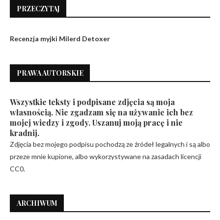
PRZECZYTAJ
Recenzja myjki Milerd Detoxer
PRAWA AUTORSKIE
Wszystkie teksty i podpisane zdjęcia są moja
własnością. Nie zgadzam się na używanie ich bez
mojej wiedzy i zgody. Uszanuj moją pracę i nie
kradnij.
Zdjęcia bez mojego podpisu pochodzą ze źródeł legalnych i są albo
przeze mnie kupione, albo wykorzystywane na zasadach licencji
CC0.
ARCHIWUM