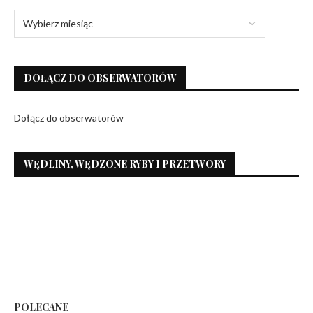
DOŁĄCZ DO OBSERWATORÓW
Dołącz do obserwatorów
WĘDLINY, WĘDZONE RYBY I PRZETWORY
POLECANE