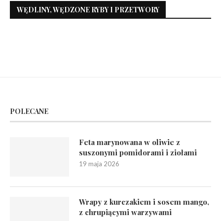
WĘDLINY, WĘDZONE RYBY I PRZETWORY
POLECANE
Feta marynowana w oliwie z
suszonymi pomidorami i ziołami
19 maja 2026
Wrapy z kurczakiem i sosem mango,
z chrupiącymi warzywami