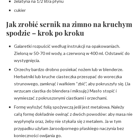
żelatyna na 1/2 litra płynu
cukier
Jak zrobić sernik na zimno na kruchym
spodzie – krok po kroku
Galaretki rozpuścić według instrukcji na opakowaniach.
Zieloną w 50-70 ml wody, a czerwoną w 400 ml. Odstawić do
wystygnięcia.
Orzechy bardzo drobno posiekać nożem lub w blenderze.
Herbatniki lub kruche ciasteczka przesypać do woreczka
strunowego, zamknąć i wałkiem “zbić”, aby pokruszyły się. (Ja
wrzucam ciastka do blendera i miksuję.) Masło stopić i
wymieszać z pokruszonymi ciastkami i orzechami.
Formę wyłożyć folią spożywczą jeśli jest metalowa. Należy
całą formę dokładnie owinąć z dwóch powodów: aby masa nie
wypłynęła oraz, żeby nie stykała się z metalem. Ja w tym
przypadku użyłam żaroodpornego płaskiego naczynia bez
konieczności owijania go.