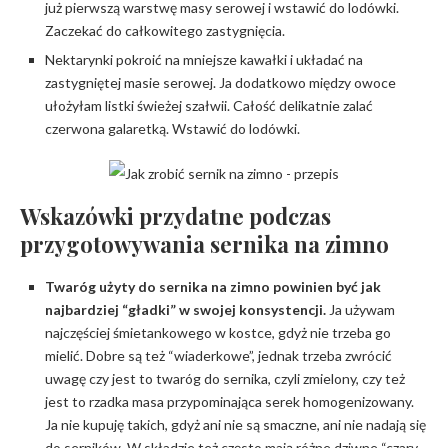
już pierwszą warstwę masy serowej i wstawić do lodówki.
Zaczekać do całkowitego zastygnięcia.
Nektarynki pokroić na mniejsze kawałki i układać na
zastygniętej masie serowej. Ja dodatkowo między owoce
ułożyłam listki świeżej szałwii. Całość delikatnie zalać
czerwona galaretką. Wstawić do lodówki.
Wskazówki przydatne podczas
przygotowywania sernika na zimno
Twaróg użyty do sernika na zimno powinien być jak
najbardziej “gładki” w swojej konsystencji.
Ja używam
najczęściej śmietankowego w kostce, gdyż nie trzeba go
mielić. Dobre są też “wiaderkowe”, jednak trzeba zwrócić
uwagę czy jest to twaróg do sernika, czyli zmielony, czy też
jest to rzadka masa przypominająca serek homogenizowany.
Ja nie kupuję takich, gdyż ani nie są smaczne, ani nie nadają się
do serników. W składzie też często mają różne dziwne “czary-