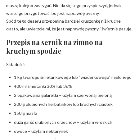
muszą kolejno zastygać. Nie da się tego przyspieszyć, jednak
warto go przygotować, bo jest naprawdę pyszny.
Spód tego deseru przypomina bardziej kruszonkę niż kruche
ciasto, ale uwierzcie mi, że jest naprawdę pyszny i świetnie pasuje.
Przepis na sernik na zimno na
kruchym spodzie
Składniki:
1 kg twarogu śmietankowego lub “wiaderkowego” mielonego
400 ml śmietanki 30% lub 36%
2 opakowania galaretki – użyłam czerwoną i zieloną
200 g ulubionych herbatników lub kruchych ciastek
150 g masła
duża garść ulubionych orzechów – użyłam włoskich
owoce – użyłam nektarynek