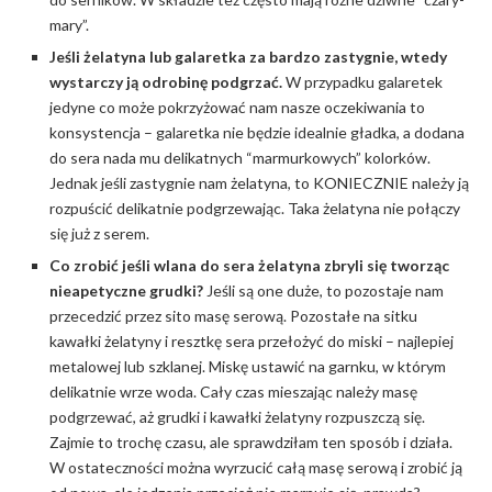
mary”.
Jeśli żelatyna lub galaretka za bardzo zastygnie, wtedy
wystarczy ją odrobinę podgrzać.
W przypadku galaretek
jedyne co może pokrzyżować nam nasze oczekiwania to
konsystencja – galaretka nie będzie idealnie gładka, a dodana
do sera nada mu delikatnych “marmurkowych” kolorków.
Jednak jeśli zastygnie nam żelatyna, to KONIECZNIE należy ją
rozpuścić delikatnie podgrzewając. Taka żelatyna nie połączy
się już z serem.
Co zrobić jeśli wlana do sera żelatyna zbryli się tworząc
nieapetyczne grudki?
Jeśli są one duże, to pozostaje nam
przecedzić przez sito masę serową. Pozostałe na sitku
kawałki żelatyny i resztkę sera przełożyć do miski – najlepiej
metalowej lub szklanej. Miskę ustawić na garnku, w którym
delikatnie wrze woda. Cały czas mieszając należy masę
podgrzewać, aż grudki i kawałki żelatyny rozpuszczą się.
Zajmie to trochę czasu, ale sprawdziłam ten sposób i działa.
W ostateczności można wyrzucić całą masę serową i zrobić ją