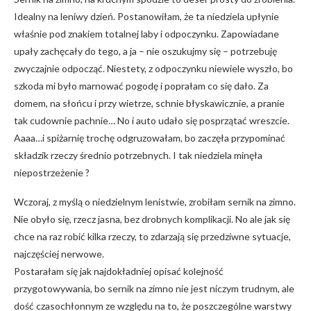
Idealny na leniwy dzień. Postanowiłam, że ta niedziela upłynie
właśnie pod znakiem totalnej laby i odpoczynku. Zapowiadane
upały zachęcały do tego, a ja – nie oszukujmy się – potrzebuję
zwyczajnie odpocząć. Niestety, z odpoczynku niewiele wyszło, bo
szkoda mi było marnować pogodę i poprałam co się dało. Za
domem, na słońcu i przy wietrze, schnie błyskawicznie, a pranie
tak cudownie pachnie… No i auto udało się posprzątać wreszcie.
Aaaa…i spiżarnię trochę odgruzowałam, bo zaczęła przypominać
składzik rzeczy średnio potrzebnych. I tak niedziela minęła
niepostrzeżenie ?
Wczoraj, z myślą o niedzielnym lenistwie, zrobiłam sernik na zimno.
Nie obyło się, rzecz jasna, bez drobnych komplikacji. No ale jak się
chce na raz robić kilka rzeczy, to zdarzają się przedziwne sytuacje,
najczęściej nerwowe.
Postarałam się jak najdokładniej opisać kolejność
przygotowywania, bo sernik na zimno nie jest niczym trudnym, ale
dość czasochłonnym ze względu na to, że poszczególne warstwy