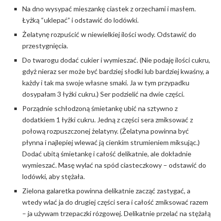
Na dno wysypać mieszankę ciastek z orzechami i masłem.
Łyżką “uklepać” i odstawić do lodówki.
Żelatynę rozpuścić w niewielkiej ilości wody. Odstawić do
przestygnięcia.
Do twarogu dodać cukier i wymieszać. (Nie podaję ilości cukru,
gdyż nieraz ser może być bardziej słodki lub bardziej kwaśny, a
każdy i tak ma swoje własne smaki. Ja w tym przypadku
dosypałam 3 łyżki cukru.) Ser podzielić na dwie części.
Porządnie schłodzoną śmietankę ubić na sztywno z
dodatkiem 1 łyżki cukru. Jedną z części sera zmiksować z
połową rozpuszczonej żelatyny. (Żelatyna powinna być
płynna i najlepiej wlewać ją cienkim strumieniem miksując.)
Dodać ubitą śmietankę i całość delikatnie, ale dokładnie
wymieszać. Masę wylać na spód ciasteczkowy – odstawić do
lodówki, aby stężała.
Zielona galaretka powinna delikatnie zacząć zastygać, a
wtedy wlać ja do drugiej części sera i całość zmiksować razem
– ja używam trzepaczki rózgowej. Delikatnie przelać na stężałą