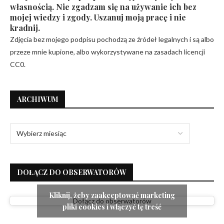
własnością. Nie zgadzam się na używanie ich bez
mojej wiedzy i zgody. Uszanuj moją pracę i nie
kradnij.
Zdjęcia bez mojego podpisu pochodzą ze źródeł legalnych i są albo
przeze mnie kupione, albo wykorzystywane na zasadach licencji
CC0.
ARCHIWUM
DOŁĄCZ DO OBSERWATORÓW
Kliknij, żeby zaakceptować marketing
Dołącz do obserwatorów
pliki cookies i włączyć tę treść