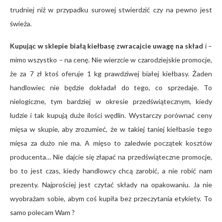
trudniej niż w przypadku surowej stwierdzić czy na pewno jest
świeża.
Kupując w sklepie białą kiełbasę zwracajcie uwagę na skład
i –
mimo wszystko – na cenę. Nie wierzcie w czarodziejskie promocje,
że za 7 zł ktoś oferuje 1 kg prawdziwej białej kiełbasy. Żaden
handlowiec nie będzie dokładał do tego, co sprzedaje. To
nielogiczne, tym bardziej w okresie przedświątecznym, kiedy
ludzie i tak kupują duże ilości wędlin. Wystarczy porównać ceny
mięsa w skupie, aby zrozumieć, że w takiej taniej kiełbasie tego
mięsa za dużo nie ma. A mięso to zaledwie początek kosztów
producenta… Nie dajcie się złapać na przedświąteczne promocje,
bo to jest czas, kiedy handlowcy chcą zarobić, a nie robić nam
prezenty. Najprościej jest czytać składy na opakowaniu. Ja nie
wyobrażam sobie, abym coś kupiła bez przeczytania etykiety. To
samo polecam Wam ?