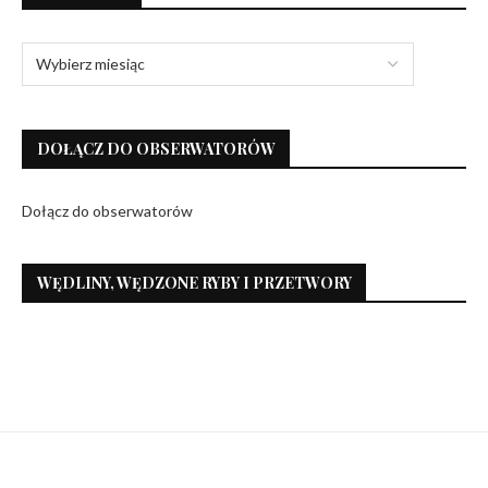
DOŁĄCZ DO OBSERWATORÓW
Dołącz do obserwatorów
WĘDLINY, WĘDZONE RYBY I PRZETWORY