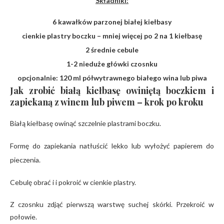
Składniki:
6 kawałków parzonej białej kiełbasy
cienkie plastry boczku – mniej więcej po 2 na 1 kiełbasę
2 średnie cebule
1-2 nieduże główki czosnku
opcjonalnie: 120 ml półwytrawnego białego wina lub piwa
Jak zrobić białą kiełbasę owiniętą boczkiem i
zapiekaną z winem lub piwem – krok po kroku
Białą kiełbasę owinąć szczelnie plastrami boczku.
Formę do zapiekania natłuścić lekko lub wyłożyć papierem do
pieczenia.
Cebulę obrać i i pokroić w cienkie plastry.
Z czosnku zdjąć pierwszą warstwę suchej skórki. Przekroić w
połowie.