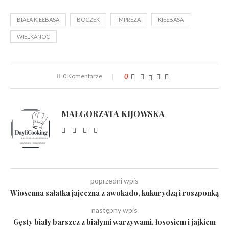
BIAŁA KIEŁBASA
BOCZEK
IMPREZA
KIEŁBASA
WIELKANOC
0 Komentarze
0
MAŁGORZATA KIJOWSKA
poprzedni wpis
Wiosenna sałatka jajeczna z awokado, kukurydzą i roszponką
następny wpis
Gęsty biały barszcz z białymi warzywami, łososiem i jajkiem