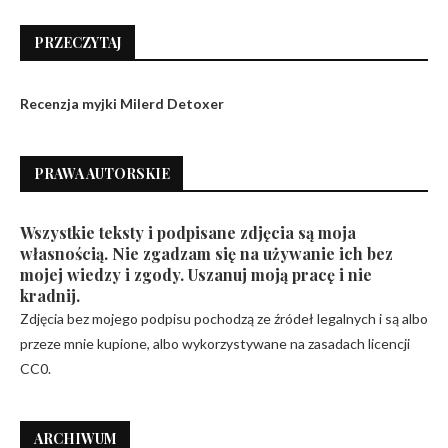
PRZECZYTAJ
Recenzja myjki Milerd Detoxer
PRAWA AUTORSKIE
Wszystkie teksty i podpisane zdjęcia są moja
własnością. Nie zgadzam się na używanie ich bez
mojej wiedzy i zgody. Uszanuj moją pracę i nie
kradnij.
Zdjęcia bez mojego podpisu pochodzą ze źródeł legalnych i są albo
przeze mnie kupione, albo wykorzystywane na zasadach licencji
CC0.
ARCHIWUM