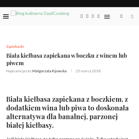
Zapiekanki
Biała kiełbasa zapiekana w boczku z winem lub
piwem
Napisane przez
Małgorzata Kijowska
25 marca 2018
Biała kiełbasa zapiekana z boczkiem, z
dodatkiem wina lub piwa to doskonała
alternatywa dla banalnej, parzonej
białej kiełbasy.
Jeśli biała kiełbasa, to tylko parzona na świeżo. Tylko wtedy jest