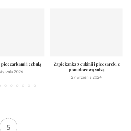
 pieczarkami i cebulą
Zapiekanka z cukinii i pieczarek, z
pomidorową salsą
stycznia 2026
27 września 2024
5