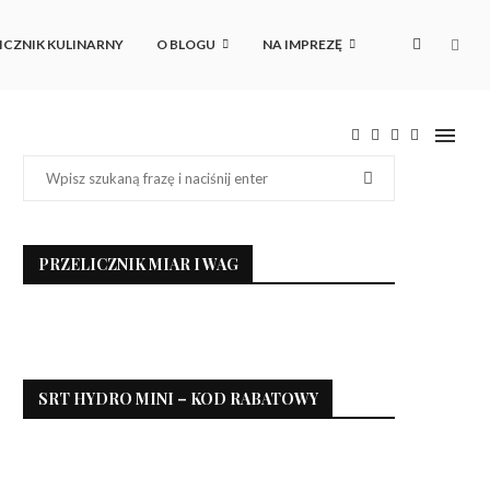
ICZNIK KULINARNY
O BLOGU
NA IMPREZĘ
PRZELICZNIK MIAR I WAG
SRT HYDRO MINI – KOD RABATOWY