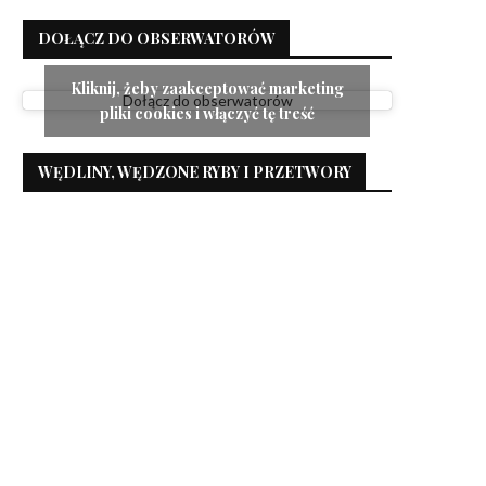
DOŁĄCZ DO OBSERWATORÓW
Kliknij, żeby zaakceptować marketing
Dołącz do obserwatorów
pliki cookies i włączyć tę treść
WĘDLINY, WĘDZONE RYBY I PRZETWORY