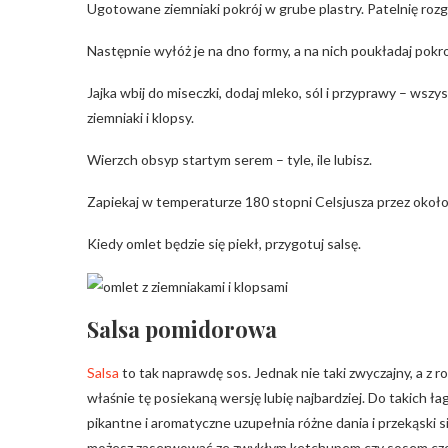
Ugotowane ziemniaki pokrój w grube plastry. Patelnię rozgr
Następnie wyłóż je na dno formy, a na nich poukładaj pokr
Jajka wbij do miseczki, dodaj mleko, sól i przyprawy – wszy
ziemniaki i klopsy.
Wierzch obsyp startym serem – tyle, ile lubisz.
Zapiekaj w temperaturze 180 stopni Celsjusza przez około
Kiedy omlet będzie się piekł, przygotuj salsę.
Salsa pomidorowa
Salsa
to tak naprawdę sos. Jednak nie taki zwyczajny, a z
właśnie tę posiekaną wersję lubię najbardziej. Do takich
pikantne i aromatyczne uzupełnia różne dania i przekąski 
możesz zaserwować ze zwykłym ketchupem czy sosem czos