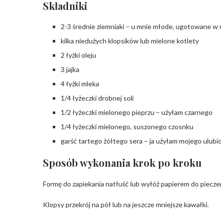
Składniki
2-3 średnie ziemniaki – u mnie młode, ugotowane 
kilka niedużych klopsików lub mielone kotlety
2 łyżki oleju
3 jajka
4 łyżki mleka
1/4 łyżeczki drobnej soli
1/2 łyżeczki mielonego pieprzu – użyłam czarnego
1/4 łyżeczki mielonego, suszonego czosnku
garść tartego żółtego sera – ja użyłam mojego ulub
Sposób wykonania krok po kroku
Formę do zapiekania natłuść lub wyłóż papierem do pieczen
Klopsy przekrój na pół lub na jeszcze mniejsze kawałki.