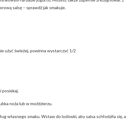
orową salsę – sprawdź jak smakuje.
e użyć świeżej, powinna wystarczyć 1/2
 posiekaj.
zubka noża lub w moździerzu.
dług własnego smaku. Wstaw do lodówki, aby salsa schłodziła się, a