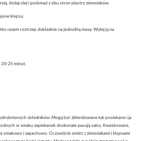
zej, dodaj olej i podsmaż z obu stron plastry ziemniaków.
ojone klopsy.
stko razem roztrzep dokładnie na jednolitą masę. Wylej ją na
 20-25 minut.
 rozdrobnionych składników. Mogą być zblendowane lub posiekane i ja
 łagodnych w smaku zapiekanek doskonale pasują salsy. Kwaskowate,
się smakowo i zapachowo. Oczywiście omlet z ziemniakami i klopsami
nkowym na bazie jogurtu. Możesz także zupełnie zrezygnować z