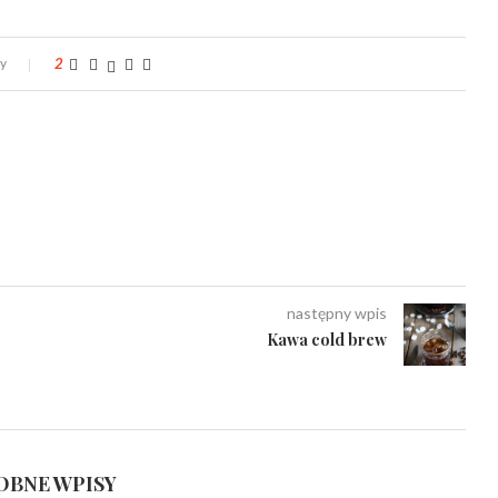
zy
2
następny wpis
Kawa cold brew
BNE WPISY