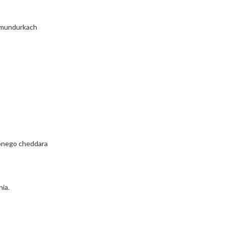
w mundurkach
ionego cheddara
ia.