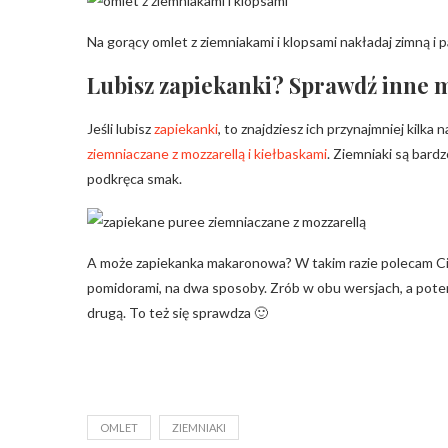
Na gorący omlet z ziemniakami i klopsami nakładaj zimną 
Lubisz zapiekanki? Sprawdź inne m
Jeśli lubisz
zapiekanki
, to znajdziesz ich przynajmniej kilka
ziemniaczane z mozzarellą i kiełbaskami
. Ziemniaki są bard
podkręca smak.
A może zapiekanka makaronowa? W takim razie polecam C
pomidorami, na dwa sposoby. Zrób w obu wersjach, a potem
drugą. To też się sprawdza 🙂
OMLET
ZIEMNIAKI