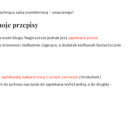
i pachnąca salsę pomidorową – smacznego!
oje przepisy
 na moim blogu. Najprostsze jednak jest
zapiekane puree
zo kremowe i delikatnie ciągnące, a dodatek kiełbasek fantastycznie
i
zapiekankę makaronową z sosem serowym
z brokułem i
 do połowy naczynia do zapiekana wyłóż jedną, a do drugiej –