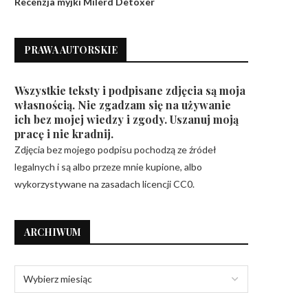
Recenzja myjki Milerd Detoxer
PRAWA AUTORSKIE
Wszystkie teksty i podpisane zdjęcia są moja
własnością. Nie zgadzam się na używanie
ich bez mojej wiedzy i zgody. Uszanuj moją
pracę i nie kradnij.
Zdjęcia bez mojego podpisu pochodzą ze źródeł
legalnych i są albo przeze mnie kupione, albo
wykorzystywane na zasadach licencji CC0.
ARCHIWUM