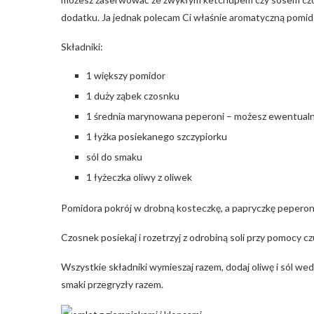
dodatku. Ja jednak polecam Ci właśnie aromatyczną pomid
Składniki:
1 większy pomidor
1 duży ząbek czosnku
1 średnia marynowana peperoni – możesz ewentualni
1 łyżka posiekanego szczypiorku
sól do smaku
1 łyżeczka oliwy z oliwek
Pomidora pokrój w drobną kosteczkę, a papryczkę peperoni
Czosnek posiekaj i rozetrzyj z odrobiną soli przy pomocy c
Wszystkie składniki wymieszaj razem, dodaj oliwę i sól we
smaki przegryzły razem.