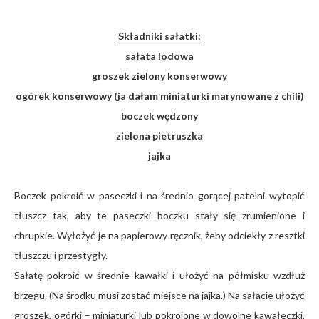
Składniki sałatki:
sałata lodowa
groszek zielony konserwowy
ogórek konserwowy (ja dałam miniaturki marynowane z chili)
boczek wędzony
zielona pietruszka
jajka
Boczek pokroić w paseczki i na średnio gorącej patelni wytopić
tłuszcz tak, aby te paseczki boczku stały się zrumienione i
chrupkie. Wyłożyć je na papierowy ręcznik, żeby odciekły z resztki
tłuszczu i przestygły.
Sałatę pokroić w średnie kawałki i ułożyć na półmisku wzdłuż
brzegu. (Na środku musi zostać miejsce na jajka.) Na sałacie ułożyć
groszek, ogórki – miniaturki lub pokrojone w dowolne kawałeczki,