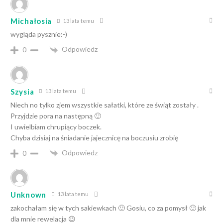
Michałosia
13 lata temu
wygląda pysznie:-)
Odpowiedz
0
Szysia
13 lata temu
Niech no tylko zjem wszystkie sałatki, które ze świąt zostały .
Przyjdzie pora na następną 🙂
I uwielbiam chrupiący boczek.
Chyba dzisiaj na śniadanie jajecznicę na boczusiu zrobię
Odpowiedz
0
Unknown
13 lata temu
zakochałam się w tych sakiewkach 🙂 Gosiu, co za pomysł 🙂 jak
dla mnie rewelacja 😉