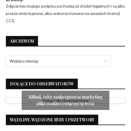
Zdjęcia bez mojego podpisu pochodzą ze źródeł legalnych i są albo
przeze mnie kupione, albo wykorzystywane na zasadach licencji
CC0.
ARCHIWUM
DOŁĄCZ DO OBSERWATORÓW
Kliknij, żeby zaakceptować marketing
Dołącz do obserwatorów
pliki cookies i włączyć tę treść
WĘDLINY, WĘDZONE RYBY I PRZETWORY