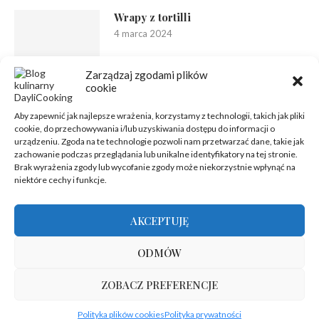
Wrapy z tortilli
4 marca 2024
Zarządzaj zgodami plików
cookie
Aby zapewnić jak najlepsze wrażenia, korzystamy z technologii, takich jak pliki
cookie, do przechowywania i/lub uzyskiwania dostępu do informacji o
urządzeniu. Zgoda na te technologie pozwoli nam przetwarzać dane, takie jak
zachowanie podczas przeglądania lub unikalne identyfikatory na tej stronie.
Brak wyrażenia zgody lub wycofanie zgody może niekorzystnie wpłynąć na
niektóre cechy i funkcje.
AKCEPTUJĘ
ODMÓW
ZOBACZ PREFERENCJE
@2012-2025 - Wszelkie prawa zastrzeżone | Hosting zapewnia
Polityka plików cookies
Polityka prywatności