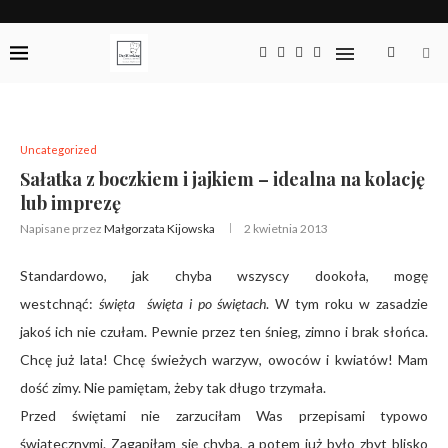
Uncategorized
Sałatka z boczkiem i jajkiem – idealna na kolację
lub imprezę
Napisane przez
Małgorzata Kijowska
2 kwietnia 2013
Standardowo, jak chyba wszyscy dookoła, mogę
westchnąć:
święta święta i po świętach
. W tym roku w zasadzie
jakoś ich nie czułam. Pewnie przez ten śnieg, zimno i brak słońca.
Chcę już lata! Chcę świeżych warzyw, owoców i kwiatów! Mam
dość zimy. Nie pamiętam, żeby tak długo trzymała.
Przed świętami nie zarzuciłam Was przepisami typowo
świątecznymi. Zagapiłam się chyba, a potem już było zbyt blisko