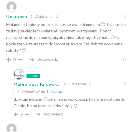
Unknown
13 lata temu
Mniammm topiony boczek to coś co uwielbiammmm 🙂 Też bardzo
tęsknię za ciepłem kwiatami i pysznymi warzywami . Ponoć
najstarsi ludzie nie pamiętają aby zima tak długo trzymała 🙁 Na
pocieszenie zapraszam do Liebster Award " za dobrze wykonaną
robotę " 🙂
Odpowiedz
0
Autor
Małgorzata Kijowska
13 lata temu
Odpowiedź do
Unknown
dziękuję Ewuniu 🙂 jak mnie grypa opuści, to się przyczłapię do
Ciebie, bo na razie to ledwo zipię 😉
Odpowiedz
0