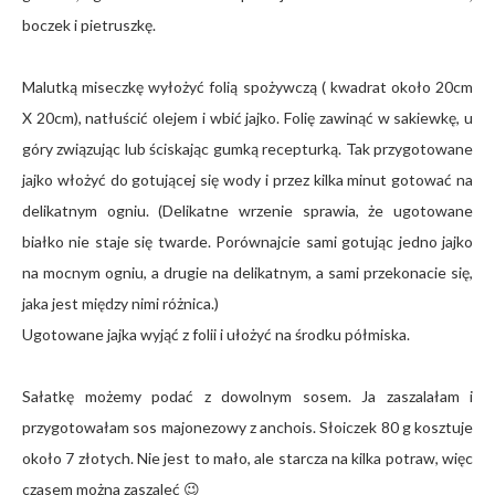
boczek i pietruszkę.
Malutką miseczkę wyłożyć folią spożywczą ( kwadrat około 20cm
X 20cm), natłuścić olejem i wbić jajko. Folię zawinąć w sakiewkę, u
góry związując lub ściskając gumką recepturką. Tak przygotowane
jajko włożyć do gotującej się wody i przez kilka minut gotować na
delikatnym ogniu. (Delikatne wrzenie sprawia, że ugotowane
białko nie staje się twarde. Porównajcie sami gotując jedno jajko
na mocnym ogniu, a drugie na delikatnym, a sami przekonacie się,
jaka jest między nimi różnica.)
Ugotowane jajka wyjąć z folii i ułożyć na środku półmiska.
Sałatkę możemy podać z dowolnym sosem. Ja zaszalałam i
przygotowałam sos majonezowy z anchois. Słoiczek 80 g kosztuje
około 7 złotych. Nie jest to mało, ale starcza na kilka potraw, więc
czasem można zaszaleć 😉