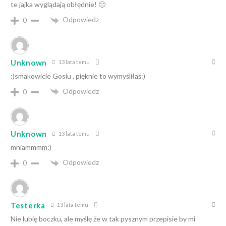
te jajka wyglądają obłędnie! 🙂
Odpowiedz
0
Unknown
13 lata temu
:)smakowicie Gosiu , pięknie to wymyśliłaś:)
Odpowiedz
0
Unknown
13 lata temu
mniammmm:)
Odpowiedz
0
Testerka
13 lata temu
Nie lubię boczku, ale myślę że w tak pysznym przepisie by mi