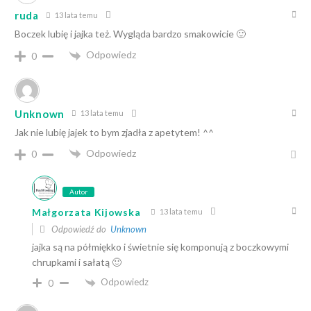
ruda
13 lata temu
Boczek lubię i jajka też. Wygląda bardzo smakowicie 🙂
Odpowiedz
0
Unknown
13 lata temu
Jak nie lubię jajek to bym zjadła z apetytem! ^^
Odpowiedz
0
Autor
Małgorzata Kijowska
13 lata temu
Odpowiedź do
Unknown
jajka są na półmiękko i świetnie się komponują z boczkowymi
chrupkami i sałatą 🙂
Odpowiedz
0