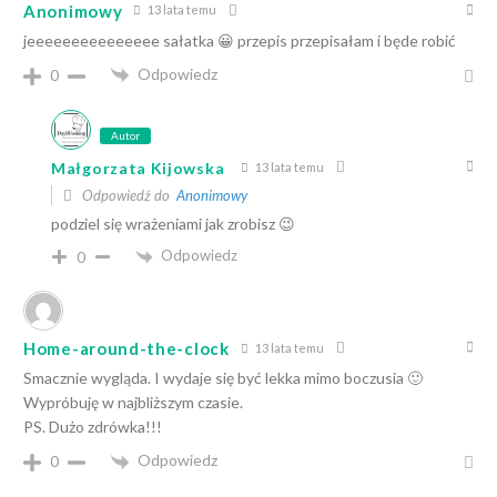
Anonimowy
13 lata temu
jeeeeeeeeeeeeeee sałatka 😀 przepis przepisałam i będe robić
Odpowiedz
0
Autor
Małgorzata Kijowska
13 lata temu
Odpowiedź do
Anonimowy
podziel się wrażeniami jak zrobisz 😉
Odpowiedz
0
Home-around-the-clock
13 lata temu
Smacznie wygląda. I wydaje się być lekka mimo boczusia 🙂
Wypróbuję w najbliższym czasie.
PS. Dużo zdrówka!!!
Odpowiedz
0