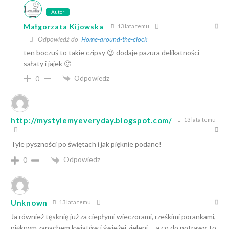
Autor
Małgorzata Kijowska
13 lata temu
Odpowiedź do
Home-around-the-clock
ten boczuś to takie czipsy 😉 dodaje pazura delikatności
sałaty i jajek 🙂
Odpowiedz
0
http://mystylemyeveryday.blogspot.com/
13 lata temu
Tyle pyszności po świętach i jak pięknie podane!
Odpowiedz
0
Unknown
13 lata temu
Ja również tęsknię już za ciepłymi wieczorami, rześkimi porankami,
pięknym zapachem kwiatów i świeżej zieleni … a co do potrawy, to