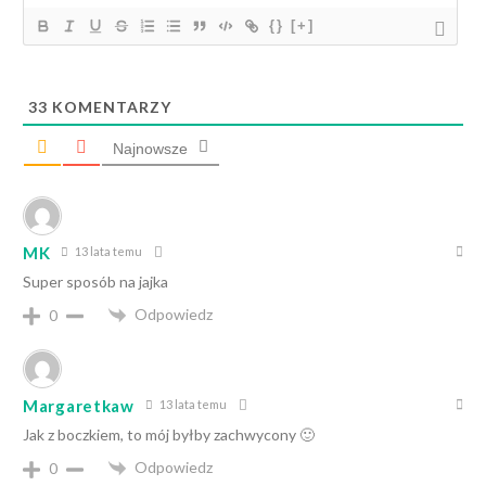
{}
[+]
33
KOMENTARZY
Najnowsze
MK
13 lata temu
Super sposób na jajka
Odpowiedz
0
Margaretkaw
13 lata temu
Jak z boczkiem, to mój byłby zachwycony 🙂
Odpowiedz
0