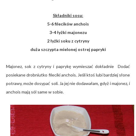
Składniki sosu:
5-6 filecików anchois
3-4 łyżki majonezu
2 łyżki soku z cytryny
duża szczypta mielonej ostrej papryki
Majonez, sok z cytryny i paprykę wymieszać dokładnie Dodać
posiekane drobniutko fileciki anchois. Jeśli ktoś lubi bardziej słone
potrawy, może dosypać soli. Ja jej nie dodawałam, gdyż i majonez, i
anchois mają sól same w sobie.