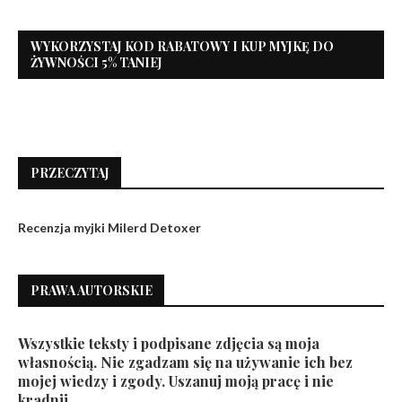
WYKORZYSTAJ KOD RABATOWY I KUP MYJKĘ DO
ŻYWNOŚCI 5% TANIEJ
PRZECZYTAJ
Recenzja myjki Milerd Detoxer
PRAWA AUTORSKIE
Wszystkie teksty i podpisane zdjęcia są moja
własnością. Nie zgadzam się na używanie ich bez
mojej wiedzy i zgody. Uszanuj moją pracę i nie
kradnij.