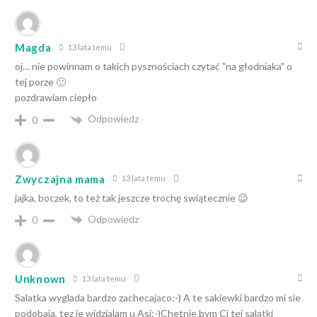
Magda
13 lata temu
oj… nie powinnam o takich pysznościach czytać "na głodniaka" o
tej porze 🙂
pozdrawiam ciepło
Odpowiedz
0
Zwyczajna mama
13 lata temu
jajka, boczek, to też tak jeszcze trochę swiątecznie 😉
Odpowiedz
0
Unknown
13 lata temu
Salatka wyglada bardzo zachecajaco:-) A te sakiewki bardzo mi sie
podobaja, tez je widzialam u Asi:-)Chetnie bym Ci tej salatki