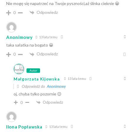
Nie mogę się napatrzeć na Twoje pyszności,aż ślinka cieknie 😀
Odpowiedz
0
Anonimowy
13 lata temu
taka sałatka na bogato 😀
Odpowiedz
0
Autor
Małgorzata Kijowska
13 lata temu
Odpowiedź do
Anonimowy
oj, chyba tylko pozornie 😉
Odpowiedz
0
Ilona Popławska
13 lata temu