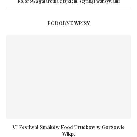
Kolorowa galaretka z jajkiem, szynką i warzywami
PODOBNE WPISY
VI Festiwal Smaków Food Trucków w Gorzowie
Wlkp.