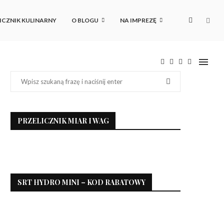
ICZNIK KULINARNY
O BLOGU
NA IMPREZĘ
PRZELICZNIK MIAR I WAG
SRT HYDRO MINI – KOD RABATOWY