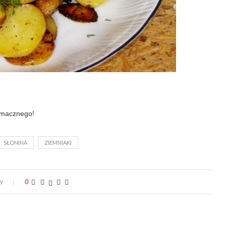
macznego!
SŁONINA
ZIEMNIAKI
zy
0