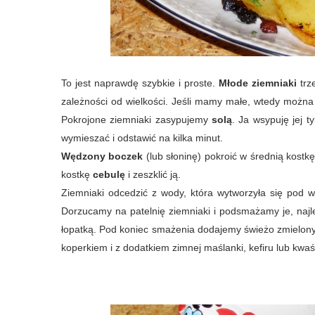
To jest naprawdę szybkie i proste.
Młode ziemniaki
trz
zależności od wielkości. Jeśli mamy małe, wtedy można n
Pokrojone ziemniaki zasypujemy
solą
. Ja wsypuję jej 
wymieszać i odstawić na kilka minut.
Wędzony boczek
(lub słoninę) pokroić w średnią kostk
kostkę
cebulę
i zeszklić ją.
Ziemniaki odcedzić z wody, która wytworzyła się pod 
Dorzucamy na patelnię ziemniaki i podsmażamy je, najlep
łopatką. Pod koniec smażenia dodajemy świeżo zmielon
koperkiem i z dodatkiem zimnej maślanki, kefiru lub kwa