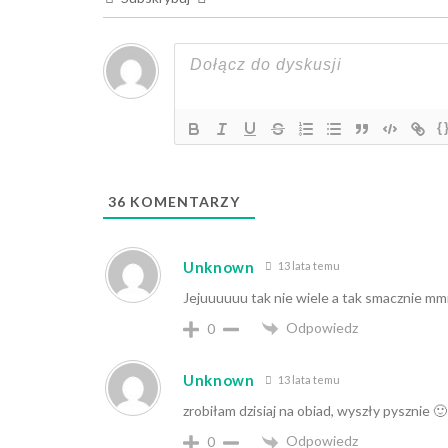
{
36
KOMENTARZY
Unknown
13 lata temu
Jejuuuuuu tak nie wiele a tak smacznie
Odpowiedz
0
Unknown
13 lata temu
zrobiłam dzisiaj na obiad, wyszły pysznie 🙂
Odpowiedz
0