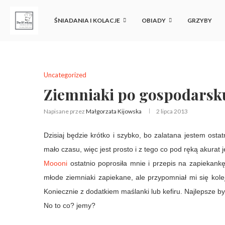
ŚNIADANIA I KOLACJE
OBIADY
GRZYBY
Uncategorized
Ziemniaki po gospodarsku
Napisane przez
Małgorzata Kijowska
2 lipca 2013
Dzisiaj będzie krótko i szybko, bo zalatana jestem ostat
mało czasu, więc jest prosto i z tego co pod ręką akurat j
Moooni
ostatnio poprosiła mnie i przepis na zapieka
młode ziemniaki zapiekane, ale przypomniał mi się kole
Koniecznie z dodatkiem maślanki lub kefiru. Najlepsze b
No to co? jemy?