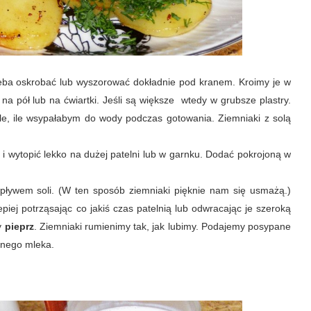
eba oskrobać lub wyszorować dokładnie pod kranem. Kroimy je w
a pół lub na ćwiartki. Jeśli są większe wtedy w grubsze plastry.
tyle, ile wsypałabym do wody podczas gotowania. Ziemniaki z solą
ę i wytopić lekko na dużej patelni lub w garnku. Dodać pokrojoną w
wpływem soli. (W ten sposób ziemniaki pięknie nam się usmażą.)
iej potrząsając co jakiś czas patelnią lub odwracając je szeroką
y
pieprz
. Ziemniaki rumienimy tak, jak lubimy. Podajemy posypane
śnego mleka.