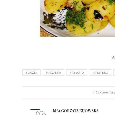
S
BOCZEK
MAŚLANKA
NA SŁONO
NA SZYBKO
36 komentar
MAŁGORZATA KIJOWSKA