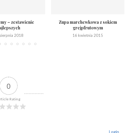
emy – zestawienie
Zupa marchewkowa z sokiem
ajlepszych
grejpfrutowym
sierpnia 2018
16 kwietnia 2015
0
rticle Rating
Login