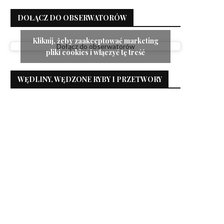
DOŁĄCZ DO OBSERWATORÓW
Kliknij, żeby zaakceptować marketing
Dołącz do obserwatorów
pliki cookies i włączyć tę treść
WĘDLINY, WĘDZONE RYBY I PRZETWORY