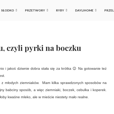
SŁODKO
PRZETWORY
RYBY
DAYLIHOME
PRZEL
, czyli pyrki na boczku
nio i jakoś dziwnie dobra stała się za krótka 😉 Na gotowanie też
est.
nkę z młodych ziemniaków. Mam kilka sprawdzonych sposobów na
jny babciny sposób, a więc ziemniaki, boczek, cebulka i koperek.
yłoby kwaśne mleko, ale w mieście niestety mało realne.