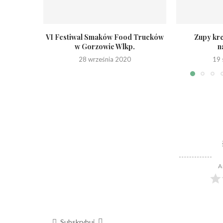
VI Festiwal Smaków Food Trucków
Zupy kr
w Gorzowie Wlkp.
n
28 września 2020
19 
A
Subskrybuj