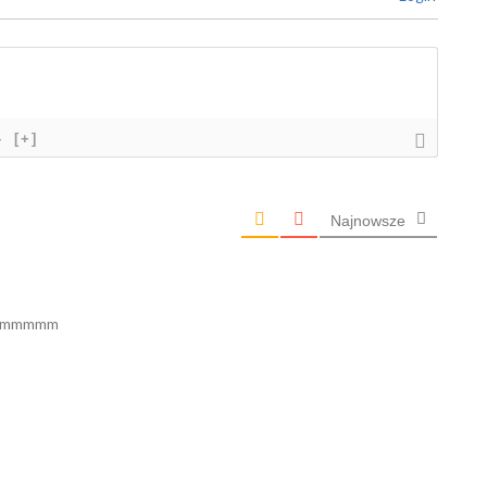
}
[+]
Najnowsze
 mmmmmmm