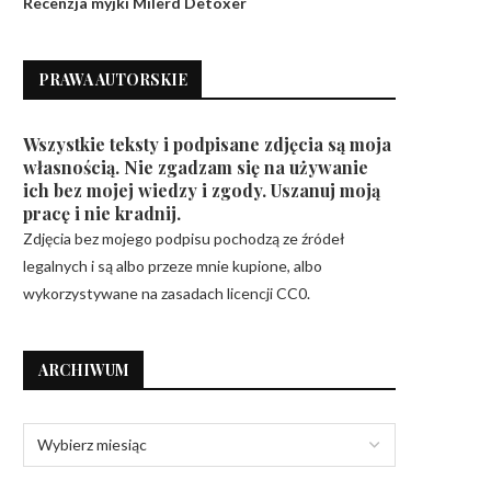
Recenzja myjki Milerd Detoxer
PRAWA AUTORSKIE
Wszystkie teksty i podpisane zdjęcia są moja
własnością. Nie zgadzam się na używanie
ich bez mojej wiedzy i zgody. Uszanuj moją
pracę i nie kradnij.
Zdjęcia bez mojego podpisu pochodzą ze źródeł
legalnych i są albo przeze mnie kupione, albo
wykorzystywane na zasadach licencji CC0.
ARCHIWUM