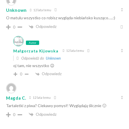
Unknown
12 lata temu
O matulu wszystko co robisz wygląda niebiańsko kusząco…..:)
Odpowiedz
0
Autor
Małgorzata Kijowska
12 lata temu
Odpowiedź do
Unknown
oj tam, nie wszystko 😉
Odpowiedz
0
Magda C.
12 lata temu
Tartaletki z piwa? Ciekawy pomysł! Wyglądają ślicznie 🙂
Odpowiedz
0