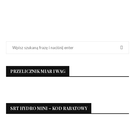
PRZELICZNIK MIAR I WAG
SRT HYDRO MINI – KOD RABATOWY