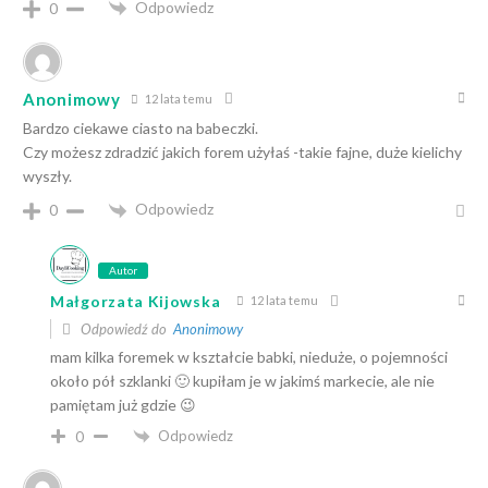
Odpowiedz
0
Anonimowy
12 lata temu
Bardzo ciekawe ciasto na babeczki.
Czy możesz zdradzić jakich forem użyłaś -takie fajne, duże kielichy
wyszły.
Odpowiedz
0
Autor
Małgorzata Kijowska
12 lata temu
Odpowiedź do
Anonimowy
mam kilka foremek w kształcie babki, nieduże, o pojemności
około pół szklanki 🙂 kupiłam je w jakimś markecie, ale nie
pamiętam już gdzie 😉
Odpowiedz
0