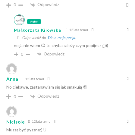
Odpowiedz
0
Autor
Małgorzata Kijowska
12 lata temu
Odpowiedź do
Dieta moja pasja.
no ja nie wiem 😉 to chyba zależy czym popijesz ;))))
Odpowiedz
0
Anna
12 lata temu
No ciekawe, zastanawiam się jak smakują 🙂
Odpowiedz
0
Nicisole
12 lata temu
Muszą być pyszne:) U