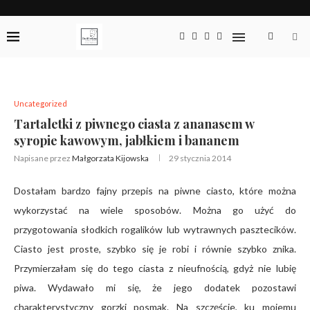
Uncategorized
Tartaletki z piwnego ciasta z ananasem w
syropie kawowym, jabłkiem i bananem
Napisane przez
Małgorzata Kijowska
29 stycznia 2014
Dostałam bardzo fajny przepis na piwne ciasto, które można
wykorzystać na wiele sposobów. Można go użyć do
przygotowania słodkich rogalików lub wytrawnych pasztecików.
Ciasto jest proste, szybko się je robi i równie szybko znika.
Przymierzałam się do tego ciasta z nieufnością, gdyż nie lubię
piwa. Wydawało mi się, że jego dodatek pozostawi
charakterystyczny gorzki posmak. Na szczęście, ku mojemu