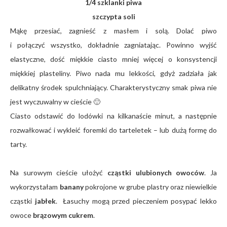
1/4 szklanki piwa
szczypta soli
Mąkę przesiać, zagnieść z masłem i solą. Dolać piwo
i połączyć wszystko, dokładnie zagniatając. Powinno wyjść
elastyczne, dość miękkie ciasto mniej więcej o konsystencji
miękkiej plasteliny. Piwo nada mu lekkości, gdyż zadziała jak
delikatny środek spulchniający. Charakterystyczny smak piwa nie
jest wyczuwalny w cieście 🙂
Ciasto odstawić do lodówki na kilkanaście minut, a następnie
rozwałkować i wykleić foremki do tarteletek – lub dużą formę do
tarty.
Na surowym cieście ułożyć
cząstki ulubionych owoców
. Ja
wykorzystałam
banany
pokrojone w grube plastry oraz niewielkie
cząstki
jabłek
. Łasuchy mogą przed pieczeniem posypać lekko
owoce
brązowym cukrem
.