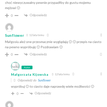
choć niewyczuwalny pewnie przypadłby do gustu mojemu
mężowi 🙂
Odpowiedz
0
Sunflower
12 lata temu
Małgosiu ależ one przesmacznie wyglądają 🙂 🙂 przepis na ciasto
na pewno wypróbuję 🙂 Pozdrawiam 🙂
Odpowiedz
0
Autor
Małgorzata Kijowska
12 lata temu
Odpowiedź do
Sunflower
wypróbuj 🙂 to ciasto daje naprawdę wiele możliwości 🙂
Odpowiedz
0