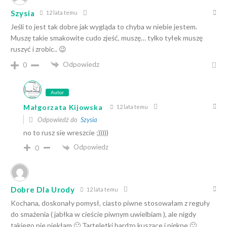
Szysia
12 lata temu
Jeśli to jest tak dobre jak wygląda to chyba w niebie jestem.
Muszę takie smakowite cudo zjeść, muszę… tylko tyłek muszę
ruszyć i zrobic.. 😉
Odpowiedz
0
Autor
Małgorzata Kijowska
12 lata temu
Odpowiedź do
Szysia
no to rusz sie wreszcie ;)))))
Odpowiedz
0
Dobre Dla Urody
12 lata temu
Kochana, doskonały pomysł, ciasto piwne stosowałam z reguły
do smażenia ( jabłka w cieście piwnym uwielbiam ), ale nigdy
takiego nie piekłam 🙂 Tarteletki bardzo kuszące i piękne 🙂