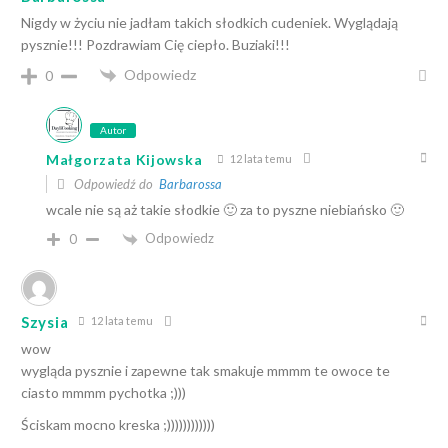
Nigdy w życiu nie jadłam takich słodkich cudeniek. Wyglądają
pysznie!!! Pozdrawiam Cię ciepło. Buziaki!!!
Odpowiedz
0
Autor
Małgorzata Kijowska
12 lata temu
Odpowiedź do
Barbarossa
wcale nie są aż takie słodkie 🙂 za to pyszne niebiańsko 🙂
Odpowiedz
0
Szysia
12 lata temu
wow
wygląda pysznie i zapewne tak smakuje mmmm te owoce te
ciasto mmmm pychotka ;)))
Ściskam mocno kreska ;))))))))))))