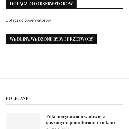
DOŁĄCZ DO OBSERWATORÓW
Dołącz do obserwatorów
WĘDLINY, WĘDZONE RYBY I PRZETWORY
POLECANE
Feta marynowana w oliwie z
suszonymi pomidorami i ziołami
19 maja 2026