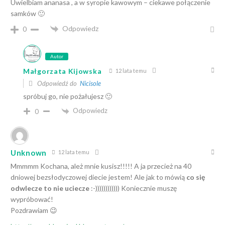
Uwielbiam ananasa , a w syropie kawowym – ciekawe połączenie
samków 🙂
Odpowiedz
0
Autor
Małgorzata Kijowska
12 lata temu
Odpowiedź do
Nicisole
spróbuj go, nie pożałujesz 🙂
Odpowiedz
0
Unknown
12 lata temu
Mmmmm Kochana, ależ mnie kusisz!!!!! A ja przecież na 40
dniowej bezsłodyczowej diecie jestem! Ale jak to mówią
co się
odwlecze to nie uciecze
:-)))))))))))) Koniecznie muszę
wypróbować!
Pozdrawiam 😉