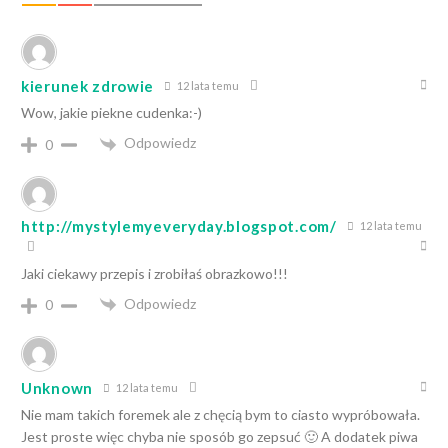
kierunek zdrowie
12 lata temu
Wow, jakie piekne cudenka:-)
Odpowiedz
0
http://mystylemyeveryday.blogspot.com/
12 lata temu
Jaki ciekawy przepis i zrobiłaś obrazkowo!!!
Odpowiedz
0
Unknown
12 lata temu
Nie mam takich foremek ale z chęcią bym to ciasto wypróbowała.
Jest proste więc chyba nie sposób go zepsuć 🙂 A dodatek piwa