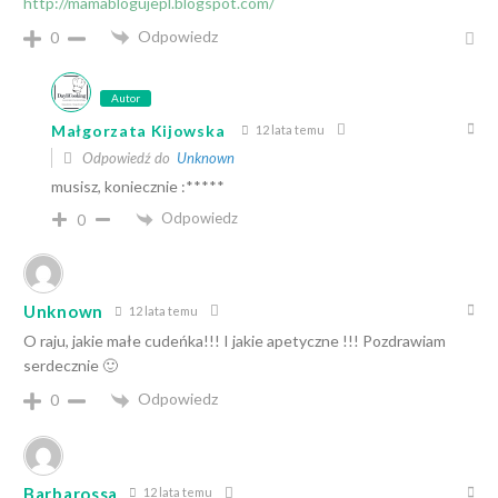
http://mamablogujepl.blogspot.com/
Odpowiedz
0
Autor
Małgorzata Kijowska
12 lata temu
Odpowiedź do
Unknown
musisz, koniecznie :*****
Odpowiedz
0
Unknown
12 lata temu
O raju, jakie małe cudeńka!!! I jakie apetyczne !!! Pozdrawiam
serdecznie 🙂
Odpowiedz
0
Barbarossa
12 lata temu