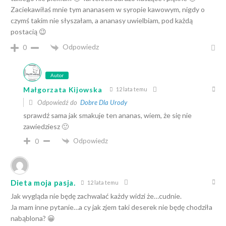
Zaciekawiłaś mnie tym ananasem w syropie kawowym, nigdy o
czymś takim nie słyszałam, a ananasy uwielbiam, pod każdą
postacią 😉
Odpowiedz
0
Autor
Małgorzata Kijowska
12 lata temu
Odpowiedź do
Dobre Dla Urody
sprawdź sama jak smakuje ten ananas, wiem, że się nie
zawiedziesz 🙂
Odpowiedz
0
Dieta moja pasja.
12 lata temu
Jak wygląda nie będę zachwalać każdy widzi że…cudnie.
Ja mam inne pytanie…a cy jak zjem taki deserek nie będę chodziła
nabąblona? 😀