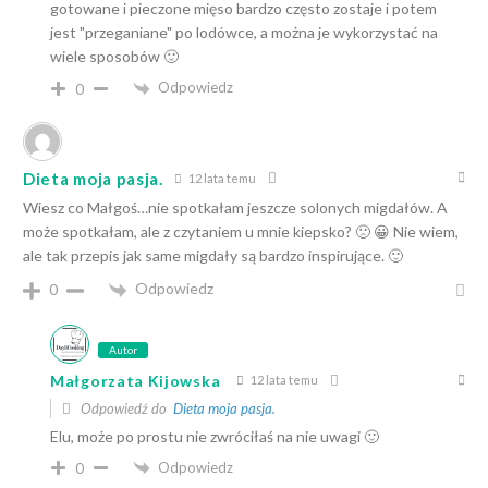
gotowane i pieczone mięso bardzo często zostaje i potem
jest "przeganiane" po lodówce, a można je wykorzystać na
wiele sposobów 🙂
Odpowiedz
0
Dieta moja pasja.
12 lata temu
Wiesz co Małgoś…nie spotkałam jeszcze solonych migdałów. A
może spotkałam, ale z czytaniem u mnie kiepsko? 🙁 😀 Nie wiem,
ale tak przepis jak same migdały są bardzo inspirujące. 🙂
Odpowiedz
0
Autor
Małgorzata Kijowska
12 lata temu
Odpowiedź do
Dieta moja pasja.
Elu, może po prostu nie zwróciłaś na nie uwagi 🙂
Odpowiedz
0