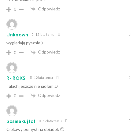
Odpowiedz
0
Unknown
12 lata temu
wyglądają pysznie:)
Odpowiedz
0
R- ROKSI
12 lata temu
Takich jeszcze nie jadłam:D
Odpowiedz
0
posmakujto!
12 lata temu
Ciekawy pomysł na obiadek 🙂