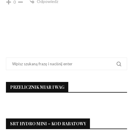
Odpowiedz
0
PRZELICZNIK MIAR I WAG
SRT HYDRO MINI – KOD RABATOWY