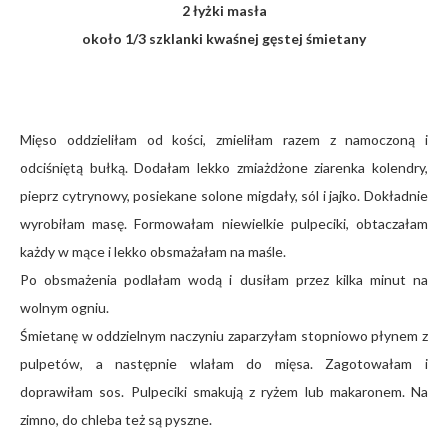
2 łyżki masła
około 1/3 szklanki kwaśnej gęstej śmietany
Mięso oddzieliłam od kości, zmieliłam razem z namoczoną i
odciśniętą bułką. Dodałam lekko zmiażdżone ziarenka kolendry,
pieprz cytrynowy, posiekane solone migdały, sól i jajko. Dokładnie
wyrobiłam masę. Formowałam niewielkie pulpeciki, obtaczałam
każdy w mące i lekko obsmażałam na maśle.
Po obsmażenia podlałam wodą i dusiłam przez kilka minut na
wolnym ogniu.
Śmietanę w oddzielnym naczyniu zaparzyłam stopniowo płynem z
pulpetów, a następnie wlałam do mięsa. Zagotowałam i
doprawiłam sos.
Pulpeciki smakują z ryżem lub makaronem. Na
zimno, do chleba też są pyszne.