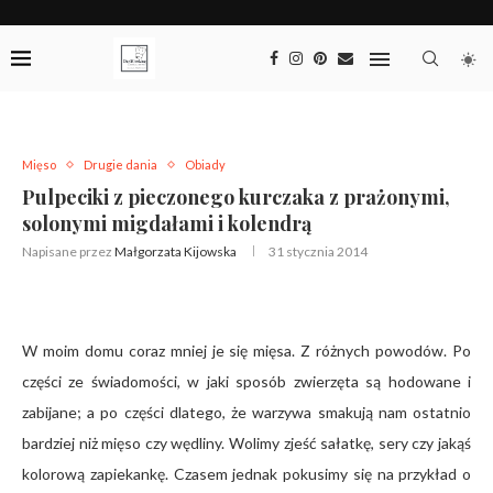
Mięso
Drugie dania
Obiady
Pulpeciki z pieczonego kurczaka z prażonymi,
solonymi migdałami i kolendrą
Napisane przez
Małgorzata Kijowska
31 stycznia 2014
W moim domu coraz mniej je się mięsa. Z różnych powodów. Po
części ze świadomości, w jaki sposób zwierzęta są hodowane i
zabijane; a po części dlatego, że warzywa smakują nam ostatnio
bardziej niż mięso czy wędliny. Wolimy zjeść sałatkę, sery czy jakąś
kolorową zapiekankę. Czasem jednak pokusimy się na przykład o