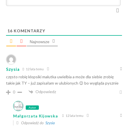
16
KOMENTARZY
Najnowsze
Szysia
12 lata temu
często robię klopsiki malutka uwielbia a może dla siebie zrobię
takie jak TY – już zapisałam w ulubionych 😉 bo wygląda pysznie
Odpowiedz
0
Autor
Małgorzata Kijowska
12 lata temu
Odpowiedź do
Szysia