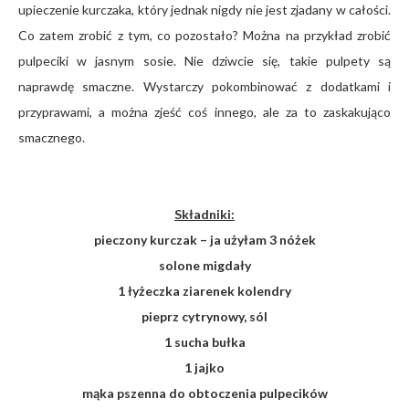
upieczenie kurczaka, który jednak nigdy nie jest zjadany w całości.
Co zatem zrobić z tym, co pozostało? Można na przykład zrobić
pulpeciki w jasnym sosie. Nie dziwcie się, takie pulpety są
naprawdę smaczne. Wystarczy pokombinować z dodatkami i
przyprawami, a można zjeść coś innego, ale za to zaskakująco
smacznego.
Składniki:
pieczony kurczak – ja użyłam 3 nóżek
solone migdały
1 łyżeczka ziarenek kolendry
pieprz cytrynowy, sól
1 sucha bułka
1 jajko
mąka pszenna do obtoczenia pulpecików