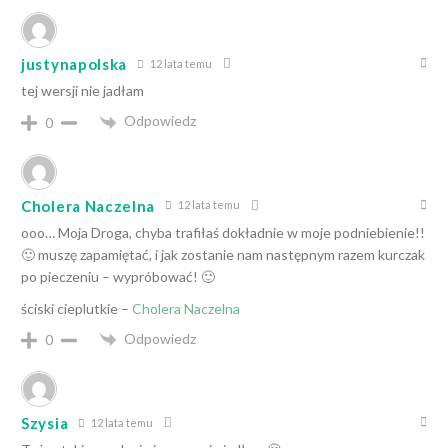
justynapolska
12 lata temu
tej wersji nie jadłam
Odpowiedz
0
Cholera Naczelna
12 lata temu
ooo… Moja Droga, chyba trafiłaś dokładnie w moje podniebienie!!
🙂 muszę zapamiętać, i jak zostanie nam następnym razem kurczak
po pieczeniu – wypróbować! 🙂
ściski cieplutkie –
Cholera Naczelna
Odpowiedz
0
Szysia
12 lata temu