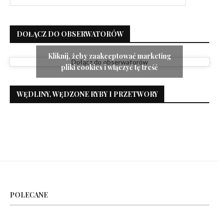
DOŁĄCZ DO OBSERWATORÓW
Kliknij, żeby zaakceptować marketing
Dołącz do obserwatorów
pliki cookies i włączyć tę treść
WĘDLINY, WĘDZONE RYBY I PRZETWORY
POLECANE