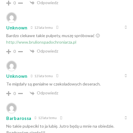
Odpowiedz
0
Unknown
12 lata temu
Bardzo ciekawe takie pulpety, muszę spróbować 🙂
http://www.brulionspadochroniarza.pl
Odpowiedz
0
Unknown
12 lata temu
Te migdały są genialne w czekoladowych deserach.
Odpowiedz
0
Barbarossa
12 lata temu
No takie pulpeciki to ja lubię. Jutro będą u mnie na obiedzie.
Pozdrawiam ciepło!!!