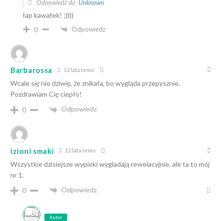
Odpowiedź do
Unknown
łap kawałek! ;))))
Odpowiedz
0
Barbarossa
12 lata temu
Wcale się nie dziwię, że znikała, bo wygląda przepysznie.
Pozdrawiam Cię ciepło!
Odpowiedz
0
izioni smaki
12 lata temu
Wszystkie dzisiejsze wypieki wygladają rewelacyjnie, ale ta to mój
nr 1.
Odpowiedz
0
Autor