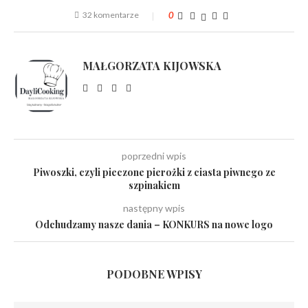
32 komentarze
0
MAŁGORZATA KIJOWSKA
poprzedni wpis
Piwoszki, czyli pieczone pierożki z ciasta piwnego ze
szpinakiem
następny wpis
Odchudzamy nasze dania – KONKURS na nowe logo
PODOBNE WPISY