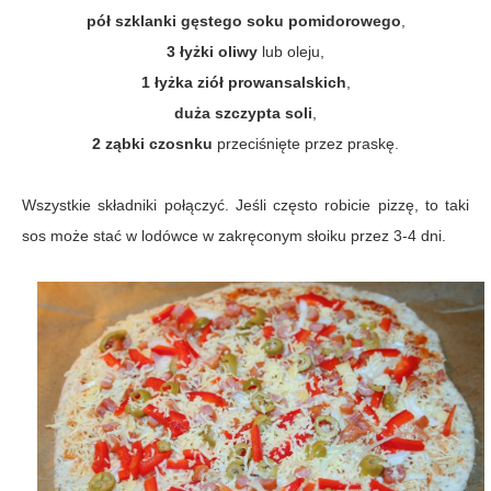
pół szklanki gęstego soku pomidorowego
,
3 łyżki oliwy
lub oleju,
1 łyżka ziół prowansalskich
,
duża szczypta soli
,
2 ząbki czosnku
przeciśnięte przez praskę.
Wszystkie składniki połączyć. Jeśli często robicie pizzę, to taki
sos może stać w lodówce w zakręconym słoiku przez 3-4 dni.