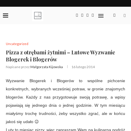
Uncategorized
Pizza z otrębami żytnimi – Lutowe Wyzwanie
Blogerek i Blogerów
Napisane przez
Małgorzata Kijowska
16 lutego 2014
Wyzwanie Blogerek i Blogerów to wspólne pichcenie
konkretnych, wybranych wcześniej potraw, w gronie znajomych
blogerów. Każdy z nas przygotowuje swoją potrawę, a wpisy
pojawiają się jednego dnia o jednej godzinie. W tym miesiącu
miałyśmy trochę trudności, żeby wszystko zgrać, ale w końcu
jakoś się udało 😉
Luty to miesiąc pizzy, więc zapraszam Wam na kulinarną podróż