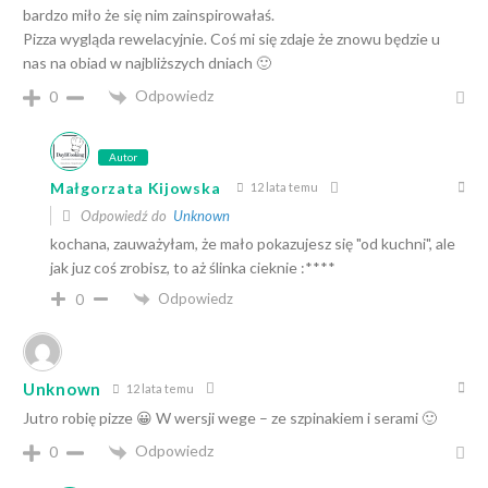
bardzo miło że się nim zainspirowałaś.
Pizza wygląda rewelacyjnie. Coś mi się zdaje że znowu będzie u
nas na obiad w najbliższych dniach 🙂
Odpowiedz
0
Autor
Małgorzata Kijowska
12 lata temu
Odpowiedź do
Unknown
kochana, zauważyłam, że mało pokazujesz się "od kuchni", ale
jak juz coś zrobisz, to aż ślinka cieknie :****
Odpowiedz
0
Unknown
12 lata temu
Jutro robię pizze 😀 W wersji wege – ze szpinakiem i serami 🙂
Odpowiedz
0