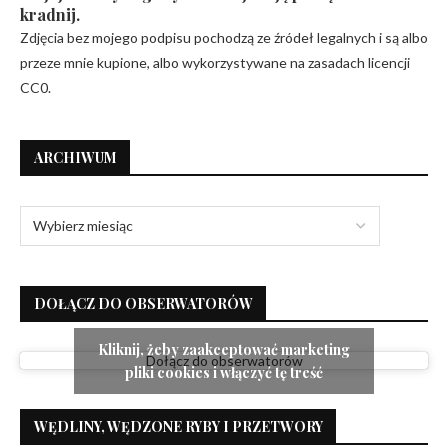
kradnij.
Zdjęcia bez mojego podpisu pochodzą ze źródeł legalnych i są albo
przeze mnie kupione, albo wykorzystywane na zasadach licencji
CC0.
ARCHIWUM
DOŁĄCZ DO OBSERWATORÓW
Kliknij, żeby zaakceptować marketing
Dołącz do obserwatorów
pliki cookies i włączyć tę treść
WĘDLINY, WĘDZONE RYBY I PRZETWORY