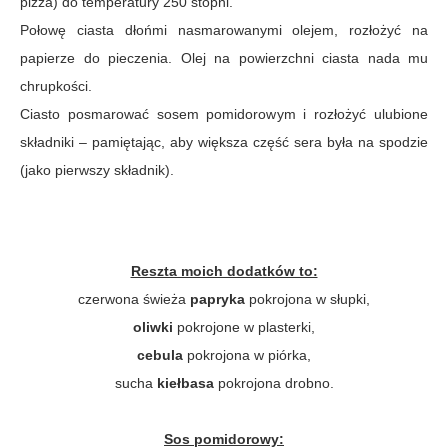
pizza) do temperatury 250 stopni.
Połowę ciasta dłońmi nasmarowanymi olejem, rozłożyć na
papierze do pieczenia. Olej na powierzchni ciasta nada mu
chrupkości.
Ciasto posmarować sosem pomidorowym i rozłożyć ulubione
składniki – pamiętając, aby większa część sera była na spodzie
(jako pierwszy składnik).
Reszta moich dodatków to:
czerwona świeża
papryka
pokrojona w słupki,
oliwki
pokrojone w plasterki,
cebula
pokrojona w piórka,
sucha
kiełbasa
pokrojona drobno.
Sos pomidorowy: