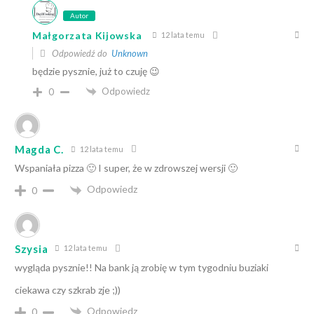
Autor
Małgorzata Kijowska
12 lata temu
Odpowiedź do
Unknown
będzie pysznie, już to czuję 😉
Odpowiedz
0
Magda C.
12 lata temu
Wspaniała pizza 🙂 I super, że w zdrowszej wersji 🙂
Odpowiedz
0
Szysia
12 lata temu
wygląda pysznie!! Na bank ją zrobię w tym tygodniu buziaki
ciekawa czy szkrab zje ;))
Odpowiedz
0