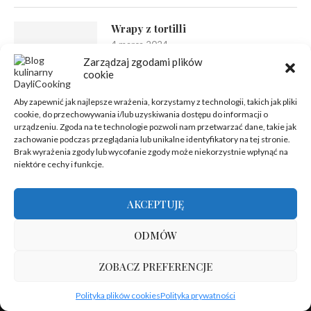
Wrapy z tortilli
4 marca 2024
Zarządzaj zgodami plików
cookie
Aby zapewnić jak najlepsze wrażenia, korzystamy z technologii, takich jak pliki
cookie, do przechowywania i/lub uzyskiwania dostępu do informacji o
urządzeniu. Zgoda na te technologie pozwoli nam przetwarzać dane, takie jak
zachowanie podczas przeglądania lub unikalne identyfikatory na tej stronie.
Brak wyrażenia zgody lub wycofanie zgody może niekorzystnie wpłynąć na
niektóre cechy i funkcje.
AKCEPTUJĘ
ODMÓW
ZOBACZ PREFERENCJE
Polityka plików cookies
Polityka prywatności
@2012-2025 - Wszelkie prawa zastrzeżone | Hosting zapewnia