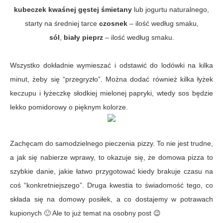
kubeczek kwaśnej gęstej śmietany
lub jogurtu naturalnego,
starty na średniej tarce
czosnek
– ilość według smaku,
sól
,
biały
pieprz
– ilość według smaku.
Wszystko dokładnie wymieszać i odstawić do lodówki na kilka
minut, żeby się “przegryzło”. Można dodać również kilka łyżek
keczupu i łyżeczkę słodkiej mielonej papryki, wtedy sos będzie
lekko pomidorowy o pięknym kolorze.
Zachęcam do samodzielnego pieczenia pizzy. To nie jest trudne,
a jak się nabierze wprawy, to okazuje się, że domowa pizza to
szybkie danie, jakie łatwo przygotować kiedy brakuje czasu na
coś “konkretniejszego”. Druga kwestia to świadomość tego, co
składa się na domowy posiłek, a co dostajemy w potrawach
kupionych 🙂 Ale to już temat na osobny post 😉