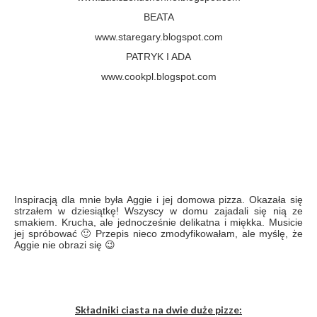
BEATA
www.staregary.blogspot.com
PATRYK I ADA
www.cookpl.blogspot.com
Inspiracją dla mnie była Aggie i jej domowa pizza. Okazała się
strzałem w dziesiątkę! Wszyscy w domu zajadali się nią ze
smakiem. Krucha, ale jednocześnie delikatna i miękka. Musicie
jej spróbować 🙂 Przepis nieco zmodyfikowałam, ale myślę, że
Aggie nie obrazi się 😉
Składniki ciasta na dwie duże pizze: