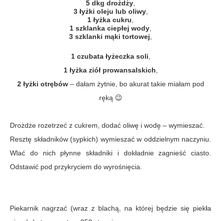
5 dkg drożdży
,
3 łyżki oleju lub oliwy
,
1 łyżka cukru
,
1 szklanka ciepłej wody
,
3 szklanki mąki tortowej
,
1 czubata łyżeczka soli
,
1 łyżka ziół prowansalskich
,
2 łyżki otrębów
– dałam żytnie, bo akurat takie miałam pod
ręką 😉
Drożdże rozetrzeć z cukrem, dodać oliwę i wodę – wymieszać.
Resztę składników (sypkich) wymieszać w oddzielnym naczyniu.
Wlać do nich płynne składniki i dokładnie zagnieść ciasto.
Odstawić pod przykryciem do wyrośnięcia.
Piekarnik nagrzać (wraz z blachą, na której będzie się piekła