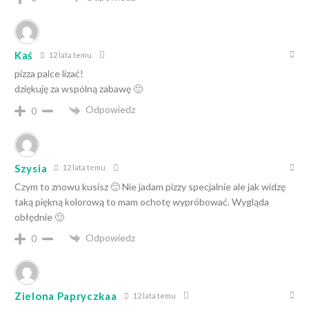
Kaś
12 lata temu
pizza palce lizać!
dziękuję za wspólną zabawę 🙂
Odpowiedz
0
Szysia
12 lata temu
Czym to znowu kusisz 🙂 Nie jadam pizzy specjalnie ale jak widzę
taką piękną kolorową to mam ochotę wypróbować. Wygląda
obłędnie 🙂
Odpowiedz
0
Zielona Papryczkaa
12 lata temu