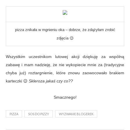
pizza znikała w mgnieniu oka – dobrze, że zdążyłam zrobić
zdjęcia 😉
Wszystkim uczestnikom lutowej akcji dziękuję za wspólną
zabawę i mam nadzieję, że nie wykopiecie mnie za (tradycyjne
chyba już) roztargnienie, które znowu zaowocowało brakiem
karteczki 😉
Skleroza jakaś czy co??
Smacznego!
PIZZA
SOS DO PIZZY
WYZWANIE BLOGEREK