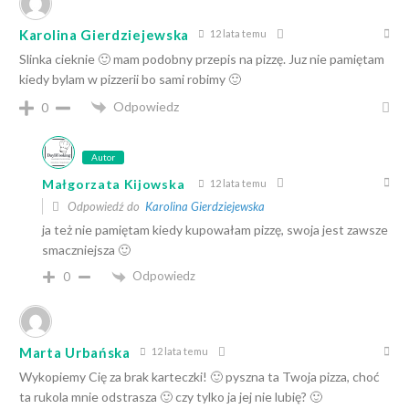
Karolina Gierdziejewska
12 lata temu
Slinka cieknie 🙂 mam podobny przepis na pizzę. Juz nie pamiętam
kiedy bylam w pizzerii bo sami robimy 🙂
Odpowiedz
0
Autor
Małgorzata Kijowska
12 lata temu
Odpowiedź do
Karolina Gierdziejewska
ja też nie pamiętam kiedy kupowałam pizzę, swoja jest zawsze
smaczniejsza 🙂
Odpowiedz
0
Marta Urbańska
12 lata temu
Wykopiemy Cię za brak karteczki! 🙂 pyszna ta Twoja pizza, choć
ta rukola mnie odstrasza 🙂 czy tylko ja jej nie lubię? 🙂