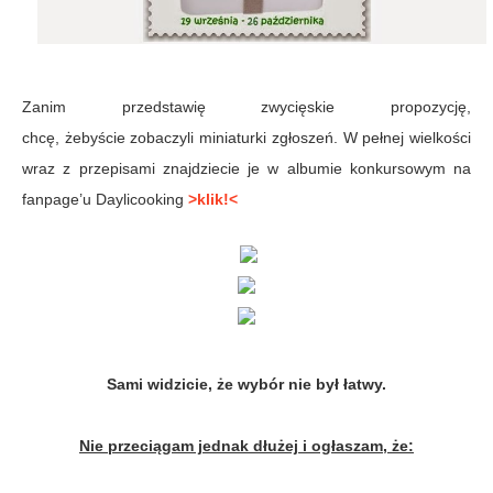
Zanim przedstawię zwycięskie propozycję,
chcę, żebyście zobaczyli miniaturki zgłoszeń. W pełnej wielkości
wraz z przepisami znajdziecie je w albumie konkursowym na
fanpage’u Daylicooking
>klik!<
Sami widzicie, że wybór nie był łatwy.
Nie przeciągam jednak dłużej i ogłaszam, że: