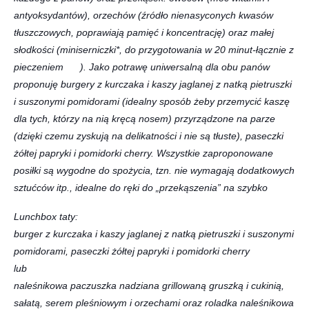
antyoksydantów), orzechów (źródło nienasyconych kwasów
tłuszczowych, poprawiają pamięć i koncentrację) oraz małej
słodkości (miniserniczki*, do przygotowania w 20 minut-łącznie z
pieczeniem
). Jako potrawę uniwersalną dla obu panów
proponuję burgery z kurczaka i kaszy jaglanej z natką pietruszki
i suszonymi pomidorami (idealny sposób żeby przemycić kaszę
dla tych, którzy na nią kręcą nosem) przyrządzone na parze
(dzięki czemu zyskują na delikatności i nie są tłuste), paseczki
żółtej papryki i pomidorki cherry. Wszystkie zaproponowane
posiłki są wygodne do spożycia, tzn. nie wymagają dodatkowych
sztućców itp., idealne do ręki do „przekąszenia” na szybko
Lunchbox taty:
burger z kurczaka i kaszy jaglanej z natką pietruszki i suszonymi
pomidorami, paseczki żółtej papryki i pomidorki cherry
lub
naleśnikowa paczuszka nadziana grillowaną gruszką i cukinią,
sałatą, serem pleśniowym i orzechami oraz roladka naleśnikowa