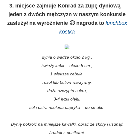
3. miejsce zajmuje Konrad za zupę dyniową –
jeden z dwóch mężczyzn w naszym konkursie
zasłużył na wyróżnienie 🙂 nagroda to
lunchbox
kostka
dynia o wadze około 2 kg.,
świeży imbir – około 5 cm.,
1 większa cebula,
rosół lub bulion warzywny,
duża szczypta cukru,
3-4 łyżki oleju,
sól i ostra mielona papryka – do smaku.
Dynię pokroić na mniejsze kawałki, obrać ze skóry i usunąć
środek z pestkami.