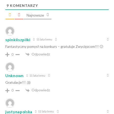
9
KOMENTARZY
Najnowsze
spinkiiszpilki
11 lata temu
Fantastyczny pomysł na konkurs – gratuluje Zwycięzcom!!! 🙂
Odpowiedz
0
Unknown
11 lata temu
Gratulacje!!! :)))
Odpowiedz
0
justynapolska
11 lata temu