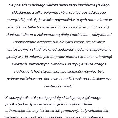
nie posiadam jednego wielozadaniowego lunchboxa (takiego
składanego z kilku pojemniczków, czy też posiadającego
przegródki) pakuję je w kilka pojemników (a tych mam akurat
w
różnych kształtach i rozmiarach, począwszy od „mini” po XL).
Ponieważ dbam o zbilansowaną dietę i odróżniam „odżywianie”
(dostarczanie organizmowi nie tylko kalorii, ale również
wartościowych składników) od „jedzenia” (jedynie zaspokojenie
głodu) wśród zabieranych do pracy potraw nie może zabraknąć
świeżych, sezonowych owoców i warzyw, a także czegoś
słodkiego (choć staram się, aby słodkości również były
pełnowartościowe np. domowe batoniki owsiano-bakaliowe czy
ciasteczka musli).
Propozycje dla chłopca i jego taty składają się z głównego
posiłku (w każdym zestawieniu jest do wyboru danie
uniwersalne dla taty i chłopca lub propozycja indywidualna dla
każdego z panów) oraz przekąsek: owoców (moc witamin i