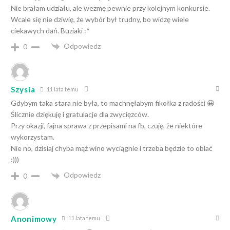
Nie brałam udziału, ale wezmę pewnie przy kolejnym konkursie.
Wcale się nie dziwię, że wybór był trudny, bo widzę wiele
ciekawych dań. Buziaki :*
Odpowiedz
0
Szysia
11 lata temu
Gdybym taka stara nie była, to machnęłabym fikołka z radości 😀
Ślicznie dziękuję i gratulacje dla zwycięzców.
Przy okazji, fajna sprawa z przepisami na fb, czuję, że niektóre
wykorzystam.
Nie no, dzisiaj chyba mąż wino wyciągnie i trzeba będzie to oblać
:)))
Odpowiedz
0
Anonimowy
11 lata temu