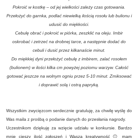
Pokroić w kostkę – od jej wielkości zależy czas gotowania.
Przełożyć do garnka, podlać niewielką ilością rosołu lub bulionu i
udusić do miękkości.
Cebulę obrać i pokroić w piórka, zeszklić na oleju. Imbir
oskrobać i zetrzeć na drobnej tarce, a następnie dodać do
cebuli i dusić przez kilkanaście minut.
Do miękkiej dyni przełożyć cebulę z imbirem, zalać rosołem
(bulionem) w ilości kilka cm powyżej poziomu warzyw. Całość
gotować jeszcze na wolnym ogniu przez 5-10 minut. Zmiksować
i doprawić solą i ostrą papryką.
Wszystkim zwycięzcom serdecznie gratuluję, za chwilę wyślę do
Was maila z prośbą o podanie danych do przesłania nagrody.
Uczestnikom dziękuję za wzięcie udziału w konkursie. Bardzo
mnie cieszy ilość zgłoszeń i Wasza kreatywność 🙂 mam