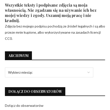
Wszystkie teksty i podpisane zdjęcia są moja
własnością. Nie zgadzam się na używanie ich bez
mojej wiedzy i zgody. Uszanuj moją pracę i nie
kradnij.
Zdjęcia bez mojego podpisu pochodzą ze źródeł legalnych i są albo
przeze mnie kupione, albo wykorzystywane na zasadach licencji
CC0.
ARCHIWUM
DOŁĄCZ DO OBSERWATORÓW
Dołącz do obserwatorów