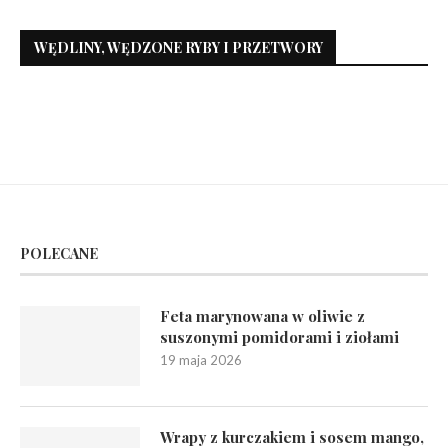
WĘDLINY, WĘDZONE RYBY I PRZETWORY
POLECANE
Feta marynowana w oliwie z
suszonymi pomidorami i ziołami
19 maja 2026
Wrapy z kurczakiem i sosem mango,