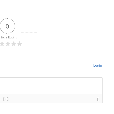
0
rticle Rating
Login
}
[+]