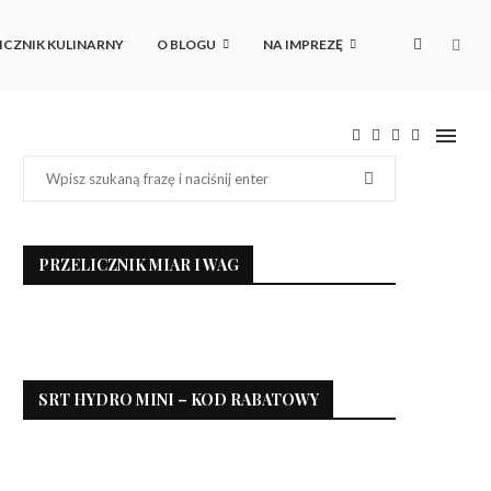
ICZNIK KULINARNY
O BLOGU
NA IMPREZĘ
PRZELICZNIK MIAR I WAG
SRT HYDRO MINI – KOD RABATOWY