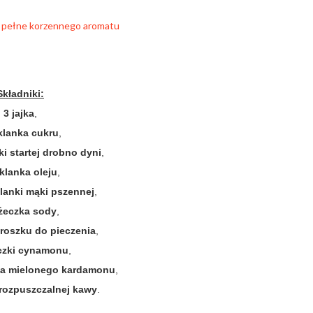
Składniki:
3 jajka
,
klanka cukru
,
nki startej drobno dyni
,
klanka oleju
,
klanki mąki pszennej
,
yżeczka sody
,
proszku do pieczenia
,
eczki cynamonu
,
zka mielonego kardamonu
,
 rozpuszczalnej kawy
.