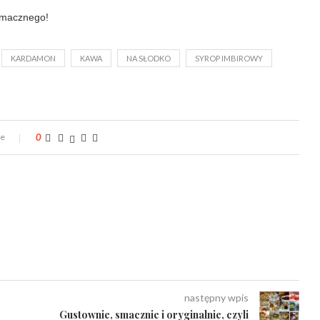
macznego!
KARDAMON
KAWA
NA SŁODKO
SYROP IMBIROWY
ze
0
następny wpis
Gustownie, smacznie i oryginalnie, czyli