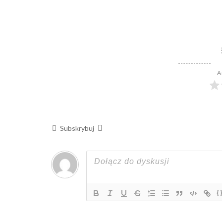
A
Subskrybuj
{