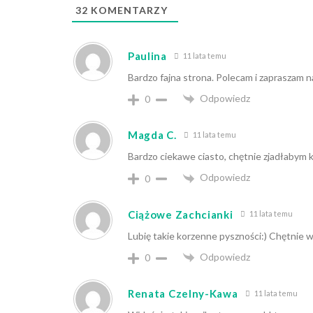
32
KOMENTARZY
Paulina
11 lata temu
Bardzo fajna strona. Polecam i zapraszam n
Odpowiedz
0
Magda C.
11 lata temu
Bardzo ciekawe ciasto, chętnie zjadłabym 
Odpowiedz
0
Ciążowe Zachcianki
11 lata temu
Lubię takie korzenne pyszności:) Chętnie 
Odpowiedz
0
Renata Czelny-Kawa
11 lata temu