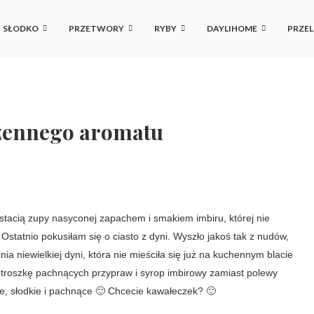
SŁODKO
PRZETWORY
RYBY
DAYLIHOME
PRZEL
rzennego aromatu
stacią zupy nasyconej zapachem i smakiem imbiru, której nie
statnio pokusiłam się o ciasto z dyni. Wyszło jakoś tak z nudów,
a niewielkiej dyni, która nie mieściła się już na kuchennym blacie
m troszkę pachnących przypraw i syrop imbirowy zamiast polewy
szne, słodkie i pachnące 🙂 Chcecie kawałeczek? 🙂