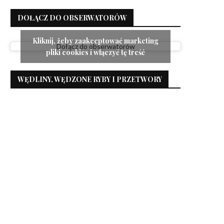
DOŁĄCZ DO OBSERWATORÓW
Kliknij, żeby zaakceptować marketing
Dołącz do obserwatorów
pliki cookies i włączyć tę treść
WĘDLINY, WĘDZONE RYBY I PRZETWORY
Jesienne ciasto czekoladowe
Ciasto z masą kajmakow
truskawkami
6 listopada 2024
21 maja 2024