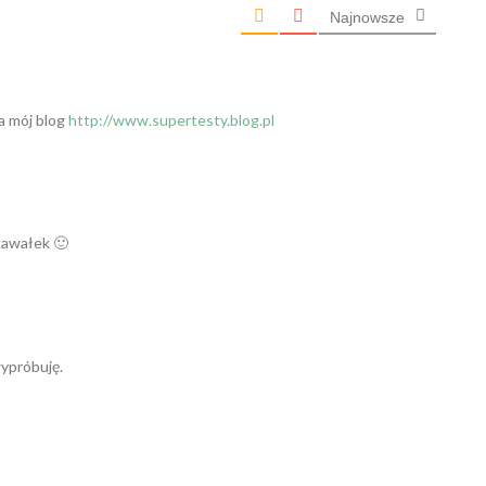
Najnowsze
a mój blog
http://www.supertesty.blog.pl
kawałek 🙂
wypróbuję.