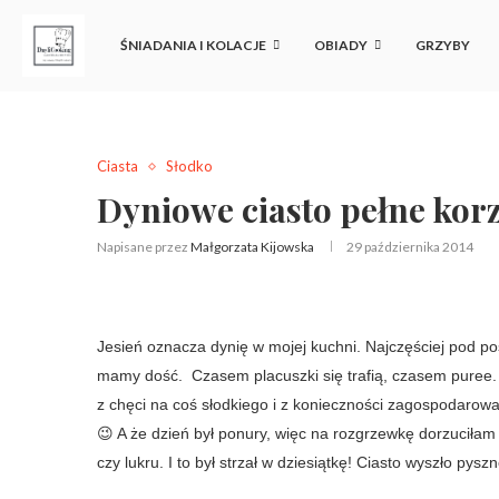
ŚNIADANIA I KOLACJE
OBIADY
GRZYBY
Ciasta
Słodko
Dyniowe ciasto pełne ko
Napisane przez
Małgorzata Kijowska
29 października 2014
Jesień oznacza dynię w mojej kuchni. Najczęściej pod po
mamy dość. Czasem placuszki się trafią, czasem puree. O
z chęci na coś słodkiego i z konieczności zagospodarowani
😉 A że dzień był ponury, więc na rozgrzewkę dorzuciła
czy lukru. I to był strzał w dziesiątkę! Ciasto wyszło py