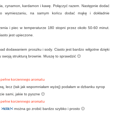
enia, cynamon, kardamon i kawę. Połączyć razem. Następnie dodać
. Po wymieszaniu, na samym końcu dodać mąkę i dokładnie
enia i piec w temperaturze 180 stopni przez około 50-60 minut.
iasto jest upieczone.
nad dodawaniem proszku i sody. Ciasto jest bardzo wilgotne dzięki
y swoją strukturą brownie. Muszę to sprawdzić 🙂
wą, lecz (tak jak wspomniałam wyżej) podałam w dzbanku syrop
cie sami, jakie to pyszne 🙂
m
>klik!<
można go zrobić bardzo szybko i prosto 🙂