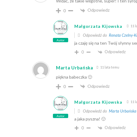
Widać, że takie wilgotne, super! I ten s
Odpowiedz
0
Małgorzata Kijowska
11 l
Odpowiedź do
Renata Czelny-
Autor
ja czaję się na ten Twój słynny se
Odpowiedz
0
Marta Urbańska
11 lata temu
piękna babeczka 🙂
Odpowiedz
0
Małgorzata Kijowska
11 l
Odpowiedź do
Marta Urbańska
Autor
a jaka pyszna! 🙂
Odpowiedz
0