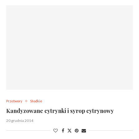
Przetwory
Słodkie
Kandyzowane cytrynki i syrop cytrynowy
20 grudnia 2014