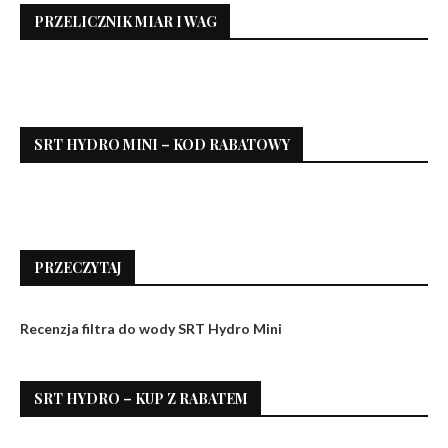
PRZELICZNIK MIAR I WAG
SRT HYDRO MINI – KOD RABATOWY
PRZECZYTAJ
Recenzja filtra do wody SRT Hydro Mini
SRT HYDRO – KUP Z RABATEM