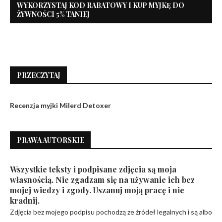
WYKORZYSTAJ KOD RABATOWY I KUP MYJKĘ DO
ŻYWNOŚCI 5% TANIEJ
PRZECZYTAJ
Recenzja myjki Milerd Detoxer
PRAWA AUTORSKIE
Wszystkie teksty i podpisane zdjęcia są moja
własnością. Nie zgadzam się na używanie ich bez
mojej wiedzy i zgody. Uszanuj moją pracę i nie
kradnij.
Zdjęcia bez mojego podpisu pochodzą ze źródeł legalnych i są albo