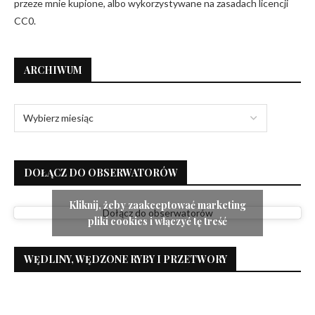
przeze mnie kupione, albo wykorzystywane na zasadach licencji
CC0.
ARCHIWUM
DOŁĄCZ DO OBSERWATORÓW
Kliknij, żeby zaakceptować marketing
Dołącz do obserwatorów
pliki cookies i włączyć tę treść
WĘDLINY, WĘDZONE RYBY I PRZETWORY