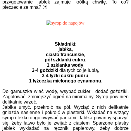
przygotowanie jabłek zajmuje krótką chwilę. To co?
pieczecie ze mną? 🙂
Składniki:
jabłka
,
ciasto francuskie
,
pół szklanki cukru
,
1 szklanka wody
,
3-4 goździki
dla tych co je lubią,
3-4 łyżki cukru pudru
,
1 łyżeczka mielonego cynamonu
.
Do garnuszka wlać wodę, wsypać cukier i dodać goździki.
Zagotować, zmniejszyć ogień na minimalny. Syrop powinien
delikatnie wrzeć.
Jabłka umyć, przekroić na pół. Wyciąć z nich delikatnie
gniazda nasienne i pokroić w plasterki. Wkładać na wrzący
syrop i lekko obgotowywać partiami. Jabłka powinny sparzyć
się, żeby łatwo było je zwijać z ciastem. Sparzone plastry
jabłek wykładać na ręcznik papierowy, żeby dobrze