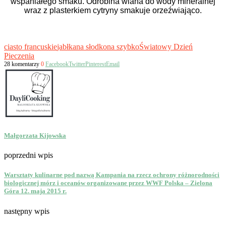
wspaniałego smaku. Odrobina wlana do wody mineralnej
wraz z plasterkiem cytryny smakuje orzeźwiająco.
ciasto francuskie
jabłka
na słodko
na szybko
Światowy Dzień
Pieczenia
28 komentarzy
0
Facebook
Twitter
Pinterest
Email
Małgorzata Kijowska
poprzedni wpis
Warsztaty kulinarne pod nazwą Kampania na rzecz ochrony różnorodności
biologicznej mórz i oceanów organizowane przez WWF Polska – Zielona
Góra 12. maja 2015 r.
następny wpis