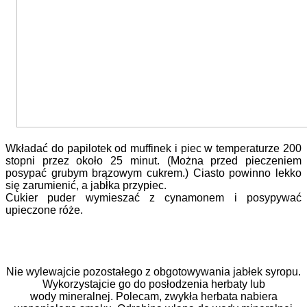
Wkładać do papilotek od muffinek i piec w temperaturze 200
stopni przez około 25 minut. (Można przed pieczeniem
posypać grubym brązowym cukrem.) Ciasto powinno lekko
się zarumienić, a jabłka przypiec.
Cukier puder wymieszać z cynamonem i posypywać
upieczone róże.
Nie wylewajcie pozostałego z obgotowywania jabłek syropu.
Wykorzystajcie go do posłodzenia herbaty lub
wody mineralnej. Polecam, zwykła herbata nabiera