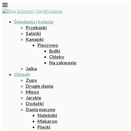
Śniadania i kolacje
Przekąski
Sałatki
Kanapki
Pieczywo
Bułki
Chleby
Na zakwasie
Jajka
Obiady
Zupy
Drugie dania
Mięso
Jarskie
Dodatki
Danią mączne
Naleśniki
Makaron
Placki