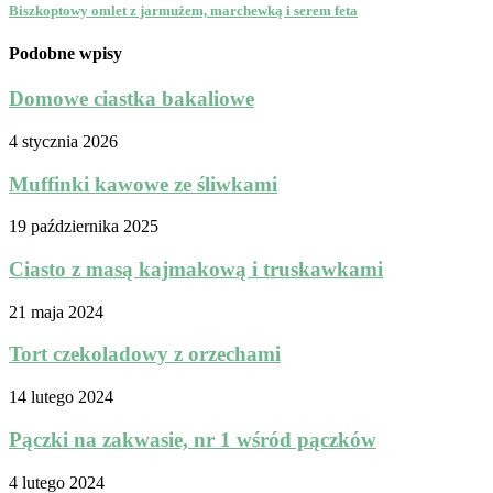
Biszkoptowy omlet z jarmużem, marchewką i serem feta
Podobne wpisy
Domowe ciastka bakaliowe
4 stycznia 2026
Muffinki kawowe ze śliwkami
19 października 2025
Ciasto z masą kajmakową i truskawkami
21 maja 2024
Tort czekoladowy z orzechami
14 lutego 2024
Pączki na zakwasie, nr 1 wśród pączków
4 lutego 2024