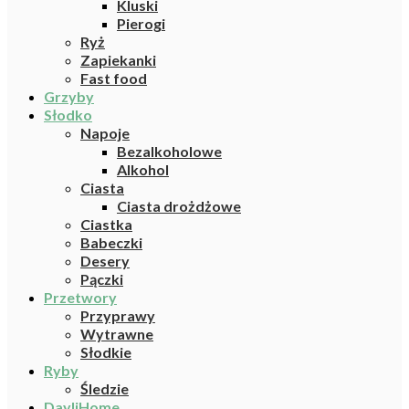
Kluski
Pierogi
Ryż
Zapiekanki
Fast food
Grzyby
Słodko
Napoje
Bezalkoholowe
Alkohol
Ciasta
Ciasta drożdżowe
Ciastka
Babeczki
Desery
Pączki
Przetwory
Przyprawy
Wytrawne
Słodkie
Ryby
Śledzie
DayliHome