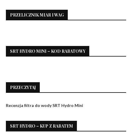
PRZELICZNIK MIAR I WAG
SRT HYDRO MINI – KOD RABATOWY
PRZECZYTAJ
Recenzja filtra do wody SRT Hydro Mini
SRT HYDRO – KUP Z RABATEM