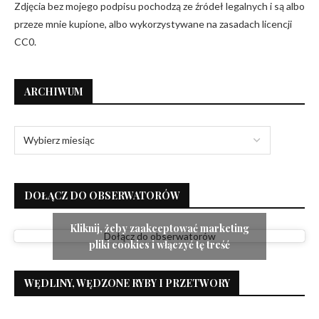
Zdjęcia bez mojego podpisu pochodzą ze źródeł legalnych i są albo
przeze mnie kupione, albo wykorzystywane na zasadach licencji
CC0.
ARCHIWUM
DOŁĄCZ DO OBSERWATORÓW
Kliknij, żeby zaakceptować marketing
Dołącz do obserwatorów
pliki cookies i włączyć tę treść
WĘDLINY, WĘDZONE RYBY I PRZETWORY