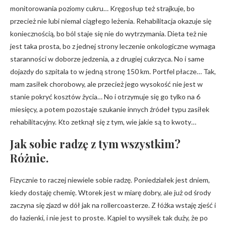
monitorowania poziomy cukru… Kręgosłup też strajkuje, bo
przecież nie lubi niemal ciągłego leżenia. Rehabilitacja okazuje się
koniecznością, bo ból staje się nie do wytrzymania. Dieta też nie
jest taka prosta, bo z jednej strony leczenie onkologiczne wymaga
staranności w doborze jedzenia, a z drugiej cukrzyca. No i same
dojazdy do szpitala to w jedną stronę 150 km. Portfel płacze… Tak,
mam zasiłek chorobowy, ale przecież jego wysokość nie jest w
stanie pokryć kosztów życia… No i otrzymuje się go tylko na 6
miesięcy, a potem pozostaje szukanie innych źródeł typu zasiłek
rehabilitacyjny. Kto zetknął się z tym, wie jakie są to kwoty…
Jak sobie radzę z tym wszystkim?
Różnie.
Fizycznie to raczej niewiele sobie radzę. Poniedziałek jest dniem,
kiedy dostaję chemię. Wtorek jest w miarę dobry, ale już od środy
zaczyna się zjazd w dół jak na rollercoasterze. Z łóżka wstaję zjeść i
do łazienki, i nie jest to proste. Kąpiel to wysiłek tak duży, że po