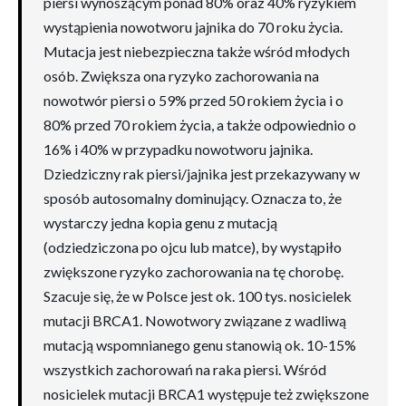
piersi wynoszącym ponad 80% oraz 40% ryzykiem
wystąpienia nowotworu jajnika do 70 roku życia.
Mutacja jest niebezpieczna także wśród młodych
osób. Zwiększa ona ryzyko zachorowania na
nowotwór piersi o 59% przed 50 rokiem życia i o
80% przed 70 rokiem życia, a także odpowiednio o
16% i 40% w przypadku nowotworu jajnika.
Dziedziczny rak piersi/jajnika jest przekazywany w
sposób autosomalny dominujący. Oznacza to, że
wystarczy jedna kopia genu z mutacją
(odziedziczona po ojcu lub matce), by wystąpiło
zwiększone ryzyko zachorowania na tę chorobę.
Szacuje się, że w Polsce jest ok. 100 tys. nosicielek
mutacji BRCA1. Nowotwory związane z wadliwą
mutacją wspomnianego genu stanowią ok. 10-15%
wszystkich zachorowań na raka piersi. Wśród
nosicielek mutacji BRCA1 występuje też zwiększone