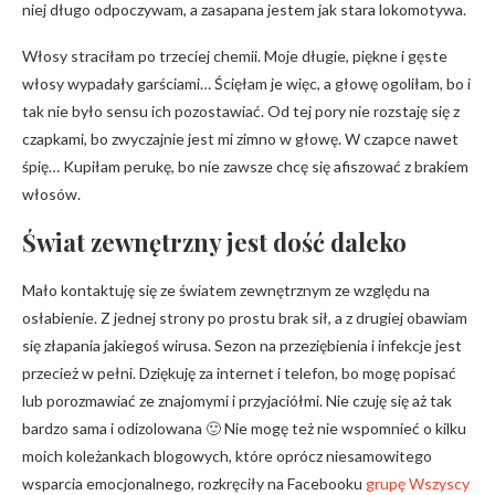
niej długo odpoczywam, a zasapana jestem jak stara lokomotywa.
Włosy straciłam po trzeciej chemii. Moje długie, piękne i gęste
włosy wypadały garściami… Ścięłam je więc, a głowę ogoliłam, bo i
tak nie było sensu ich pozostawiać. Od tej pory nie rozstaję się z
czapkami, bo zwyczajnie jest mi zimno w głowę. W czapce nawet
śpię… Kupiłam perukę, bo nie zawsze chcę się afiszować z brakiem
włosów.
Świat zewnętrzny jest dość daleko
Mało kontaktuję się ze światem zewnętrznym ze względu na
osłabienie. Z jednej strony po prostu brak sił, a z drugiej obawiam
się złapania jakiegoś wirusa. Sezon na przeziębienia i infekcje jest
przecież w pełni. Dziękuję za internet i telefon, bo mogę popisać
lub porozmawiać ze znajomymi i przyjaciółmi. Nie czuję się aż tak
bardzo sama i odizolowana 🙂 Nie mogę też nie wspomnieć o kilku
moich koleżankach blogowych, które oprócz niesamowitego
wsparcia emocjonalnego, rozkręciły na Facebooku
grupę Wszyscy