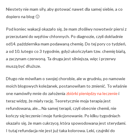
Niestety nie mam siły, aby gotować nawet dla samej siebie, a co
dopiero na blog 🙁
Pod koniec wakacji okazało się, że mam złośliwy nowotwór piersi z
przerzutami do węzłów chłonnych. Po diagnozie, czyli dokładnie
od14. października mam podawaną chemię. Do tej pory co tydzień,
a od 10. lutego co 3 tygodnie, gdyż ukończyłam tzw. chemię białą,
a zaczynam czerwoną. Ta druga jest silniejsza, więc i przerwy
muszą być dłuższe.
Długo nie mówiłam o swojej chorobie, ale w grudniu, po namowie
moich blogowych koleżanek, postanowiłam to zmienić. To właśnie
one namówiły mnie do założenia
zbiórki pieniędzy na leczenie
i
teraz widzę, że miały rację. Teoretycznie moja terapia jest
refundowana, ale… Na samej terapii, czyli obecnie chemii, nie
kończy się leczenie i moje funkcjonowanie. Po kilku tygodniach
okazało się, że mam cukrzycę, która spowodowana jest sterydami.
I tutaj refundacja nie jest już taka kolorowa. Leki, czujniki do