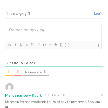
Login
Subskrybuj
{}
[+]
2
KOMENTARZY
Najnowsze
Marcepanowy Kącik
1 rok temu
Małgosiu życzę powodzenia i dużo sił aby to przetrwać. Ściskam
❤️