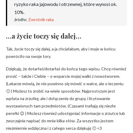
ryzyko raka jajowodu i otrzewnej, które wynosi ok.
10%.
źródło:
Zwrotnik raka
…a życie toczy się dalej…
Tak, życie toczy się dalej, a ja chciałabym, aby i moje w końcu
powróciło na swoje tory.
Dziękuję, że dotarłeś/dotarłaś do końca tego wpisu. Chcę również
prosić – także i Ciebie – o wsparcie mojej walki z nowotworem.
(Lekarze mówią, że nie powinno się mówić o walce, ale o leczeniu
🙂 ) Możesz to zrobić na wiele sposobów. Najprostszym jest
wpłata na zrzutkę, ale i dołączenie do grupy, i licytowanie
wystawionych tam przedmiotów. (Czasami trafiają się niezłe
perełki 😉 ) Możesz również udostępniać informacje o zrzutce lub
zwyczajnie napisać do mnie kilka słów. Za wszystko jestem
niezmiernie wdzięczna i z całego serca dziękuję 🙂 <3