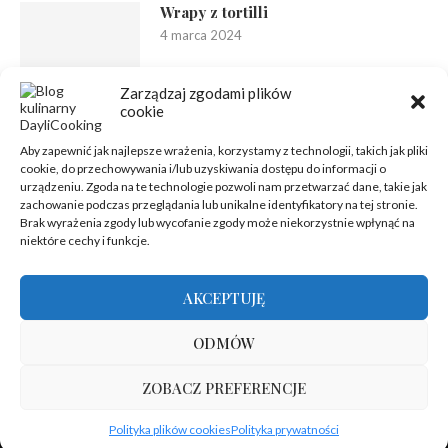
Wrapy z tortilli
4 marca 2024
Zarządzaj zgodami plików
cookie
Aby zapewnić jak najlepsze wrażenia, korzystamy z technologii, takich jak pliki
cookie, do przechowywania i/lub uzyskiwania dostępu do informacji o
urządzeniu. Zgoda na te technologie pozwoli nam przetwarzać dane, takie jak
zachowanie podczas przeglądania lub unikalne identyfikatory na tej stronie.
Brak wyrażenia zgody lub wycofanie zgody może niekorzystnie wpłynąć na
niektóre cechy i funkcje.
AKCEPTUJĘ
ODMÓW
ZOBACZ PREFERENCJE
@2012-2025 - Wszelkie prawa zastrzeżone | Hosting zapewnia
Polityka plików cookies
Polityka prywatności