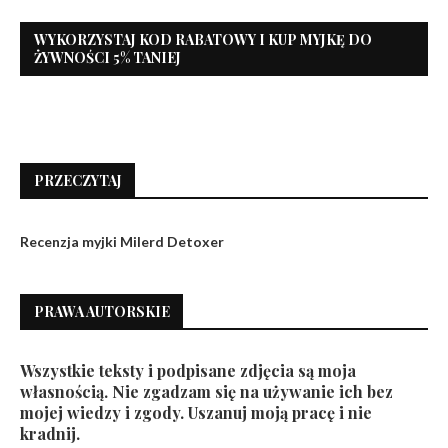
WYKORZYSTAJ KOD RABATOWY I KUP MYJKĘ DO
ŻYWNOŚCI 5% TANIEJ
PRZECZYTAJ
Recenzja myjki Milerd Detoxer
PRAWA AUTORSKIE
Wszystkie teksty i podpisane zdjęcia są moja
własnością. Nie zgadzam się na używanie ich bez
mojej wiedzy i zgody. Uszanuj moją pracę i nie
kradnij.