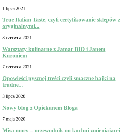
1 lipca 2021
True Italian Taste, czyli certyfikowanie sklepów z
oryginalnymi...
8 czerwca 2021
Warsztaty kulinarne z Jamar BIO i Janem
Kuroniem
7 czerwca 2021
Opowieści pysznej treści czyli smaczne bajki na
trudne...
3 lipca 2020
Nowy blog z Opiekunem Bloga
7 maja 2020
Misa mocy – przewodnik po kuchni zmieniającej