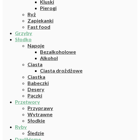
Kluski
Pierogi
Ryż
Zapiekanki
Fast food
Grzyby
Słodko
Napoje
Bezalkoholowe
Alkohol
Ciasta
Ciasta drożdżowe
Ciastka
Babeczki
Desery
Pączki
Przetwory
Przyprawy
Wytrawne
Słodkie
Ryby
Śledzie
DayliHome