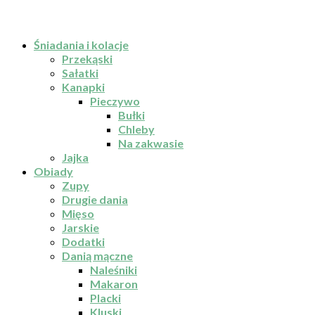
Śniadania i kolacje
Przekąski
Sałatki
Kanapki
Pieczywo
Bułki
Chleby
Na zakwasie
Jajka
Obiady
Zupy
Drugie dania
Mięso
Jarskie
Dodatki
Danią mączne
Naleśniki
Makaron
Placki
Kluski