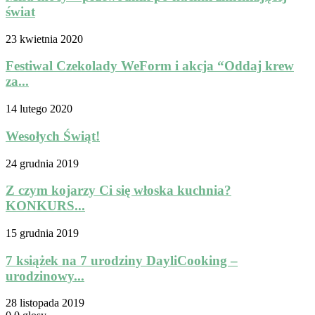
świat
23 kwietnia 2020
Festiwal Czekolady WeForm i akcja “Oddaj krew
za...
14 lutego 2020
Wesołych Świąt!
24 grudnia 2019
Z czym kojarzy Ci się włoska kuchnia?
KONKURS...
15 grudnia 2019
7 książek na 7 urodziny DayliCooking –
urodzinowy...
28 listopada 2019