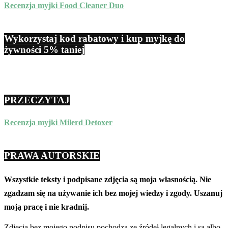
Recenzja myjki Food Cleaner Duo
Wykorzystaj kod rabatowy i kup myjkę do
żywności 5% taniej
PRZECZYTAJ
Recenzja myjki Milerd Detoxer
PRAWA AUTORSKIE
Wszystkie teksty i podpisane zdjęcia są moja własnością. Nie
zgadzam się na używanie ich bez mojej wiedzy i zgody. Uszanuj
moją pracę i nie kradnij.
Zdjęcia bez mojego podpisu pochodzą ze źródeł legalnych i są albo