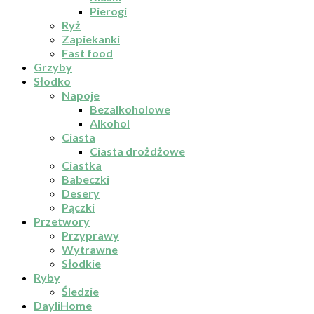
Pierogi
Ryż
Zapiekanki
Fast food
Grzyby
Słodko
Napoje
Bezalkoholowe
Alkohol
Ciasta
Ciasta drożdżowe
Ciastka
Babeczki
Desery
Pączki
Przetwory
Przyprawy
Wytrawne
Słodkie
Ryby
Śledzie
DayliHome