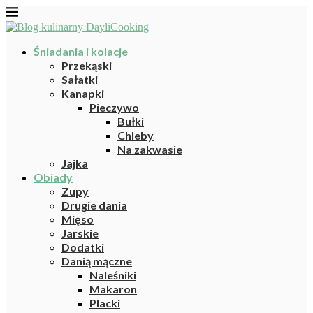
Śniadania i kolacje
Przekąski
Sałatki
Kanapki
Pieczywo
Bułki
Chleby
Na zakwasie
Jajka
Obiady
Zupy
Drugie dania
Mięso
Jarskie
Dodatki
Danią mączne
Naleśniki
Makaron
Placki