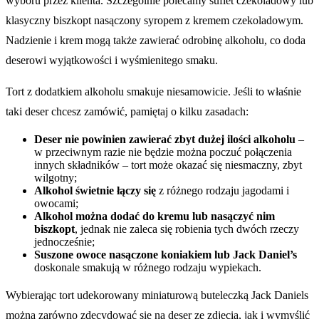
wyboru przez klienta. Szczególnie polecamy suflet czekoladowy lub
klasyczny biszkopt nasączony syropem z kremem czekoladowym.
Nadzienie i krem mogą także zawierać odrobinę alkoholu, co doda
deserowi wyjątkowości i wyśmienitego smaku.
Tort z dodatkiem alkoholu smakuje niesamowicie. Jeśli to właśnie
taki deser chcesz zamówić, pamiętaj o kilku zasadach:
Deser nie powinien zawierać zbyt dużej ilości alkoholu
–
w przeciwnym razie nie będzie można poczuć połączenia
innych składników – tort może okazać się niesmaczny, zbyt
wilgotny;
Alkohol świetnie łączy się
z różnego rodzaju jagodami i
owocami;
Alkohol można dodać do kremu lub nasączyć nim
biszkopt
, jednak nie zaleca się robienia tych dwóch rzeczy
jednocześnie;
Suszone owoce nasączone koniakiem lub Jack Daniel’s
doskonale smakują w różnego rodzaju wypiekach.
Wybierając tort udekorowany miniaturową buteleczką Jack Daniels
można zarówno zdecydować się na deser ze zdjęcia, jak i wymyślić