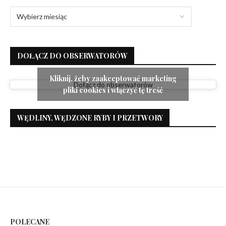
DOŁĄCZ DO OBSERWATORÓW
Kliknij, żeby zaakceptować marketing
Dołącz do obserwatorów
pliki cookies i włączyć tę treść
WĘDLINY, WĘDZONE RYBY I PRZETWORY
POLECANE