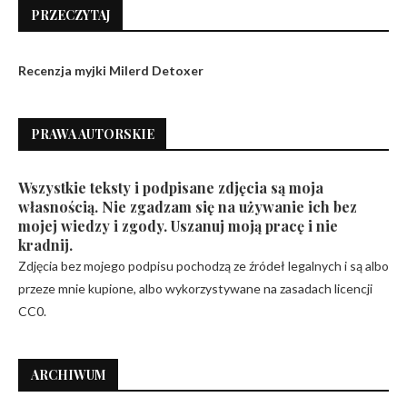
PRZECZYTAJ
Recenzja myjki Milerd Detoxer
PRAWA AUTORSKIE
Wszystkie teksty i podpisane zdjęcia są moja
własnością. Nie zgadzam się na używanie ich bez
mojej wiedzy i zgody. Uszanuj moją pracę i nie
kradnij.
Zdjęcia bez mojego podpisu pochodzą ze źródeł legalnych i są albo
przeze mnie kupione, albo wykorzystywane na zasadach licencji
CC0.
ARCHIWUM