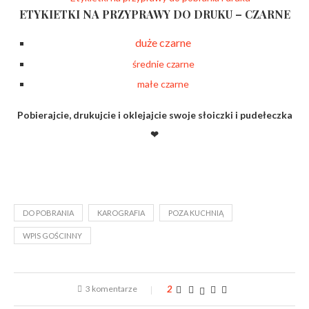
ETYKIETKI NA PRZYPRAWY DO DRUKU – CZARNE
duże czarne
średnie czarne
małe czarne
Pobierajcie, drukujcie i oklejajcie swoje słoiczki i pudełeczka
❤
DO POBRANIA
KAROGRAFIA
POZA KUCHNIĄ
WPIS GOŚCINNY
3 komentarze
2