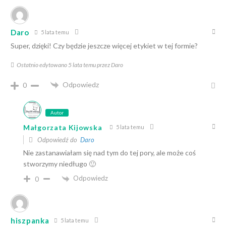
Daro
5 lata temu
Super, dzięki! Czy będzie jeszcze więcej etykiet w tej formie?
Ostatnio edytowano 5 lata temu przez Daro
Odpowiedz
0
Autor
Małgorzata Kijowska
5 lata temu
Odpowiedź do
Daro
Nie zastanawiałam się nad tym do tej pory, ale może coś
stworzymy niedługo 🙂
Odpowiedz
0
hiszpanka
5 lata temu