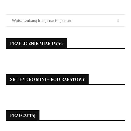
PRZELICZNIK MIAR I WAG
SRT HYDRO MINI – KOD RABATOWY
PRZECZYTAJ