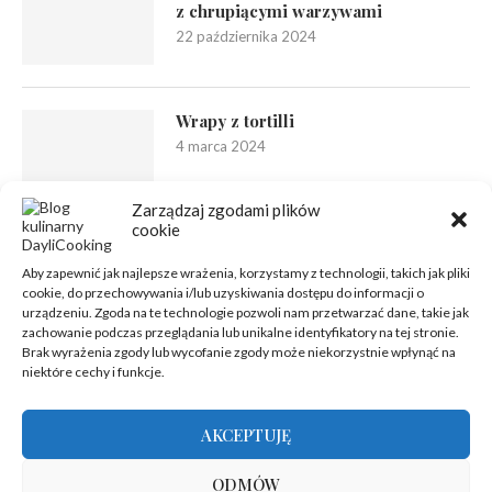
z chrupiącymi warzywami
22 października 2024
Wrapy z tortilli
4 marca 2024
Zarządzaj zgodami plików
cookie
Aby zapewnić jak najlepsze wrażenia, korzystamy z technologii, takich jak pliki
cookie, do przechowywania i/lub uzyskiwania dostępu do informacji o
urządzeniu. Zgoda na te technologie pozwoli nam przetwarzać dane, takie jak
zachowanie podczas przeglądania lub unikalne identyfikatory na tej stronie.
Brak wyrażenia zgody lub wycofanie zgody może niekorzystnie wpłynąć na
niektóre cechy i funkcje.
AKCEPTUJĘ
ODMÓW