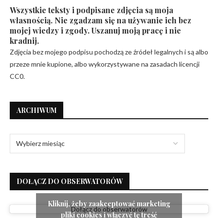
Wszystkie teksty i podpisane zdjęcia są moja
własnością. Nie zgadzam się na używanie ich bez
mojej wiedzy i zgody. Uszanuj moją pracę i nie
kradnij.
Zdjęcia bez mojego podpisu pochodzą ze źródeł legalnych i są albo
przeze mnie kupione, albo wykorzystywane na zasadach licencji
CC0.
ARCHIWUM
DOŁĄCZ DO OBSERWATORÓW
Kliknij, żeby zaakceptować marketing
Dołącz do obserwatorów
pliki cookies i włączyć tę treść