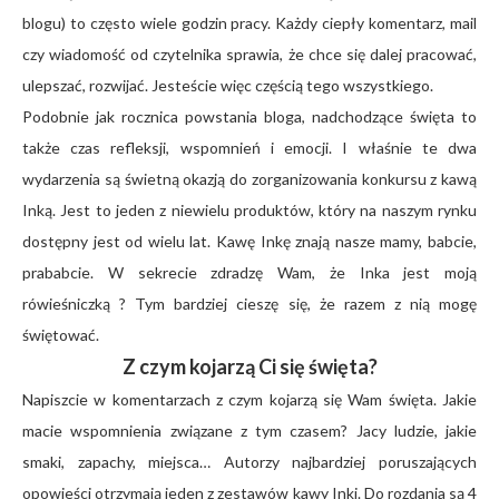
blogu) to często wiele godzin pracy. Każdy ciepły komentarz, mail
czy wiadomość od czytelnika sprawia, że chce się dalej pracować,
ulepszać, rozwijać. Jesteście więc częścią tego wszystkiego.
Podobnie jak rocznica powstania bloga, nadchodzące święta to
także czas refleksji, wspomnień i emocji. I właśnie te dwa
wydarzenia są świetną okazją do zorganizowania konkursu z kawą
Inką. Jest to jeden z niewielu produktów, który na naszym rynku
dostępny jest od wielu lat. Kawę Inkę znają nasze mamy, babcie,
prababcie. W sekrecie zdradzę Wam, że Inka jest moją
rówieśniczką ? Tym bardziej cieszę się, że razem z nią mogę
świętować.
Z czym kojarzą Ci się święta?
Napiszcie w komentarzach z czym kojarzą się Wam święta. Jakie
macie wspomnienia związane z tym czasem? Jacy ludzie, jakie
smaki, zapachy, miejsca… Autorzy najbardziej poruszających
opowieści otrzymają jeden z zestawów kawy Inki. Do rozdania są 4