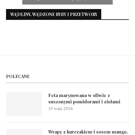
WĘDLINY, WĘDZONE RYBY I PRZETWORY
POLECANE
Feta marynowana w oliwie z
suszonymi pomidorami i ziołami
19 maja 2026
Wrapy z kurczakiem i sosem mango,