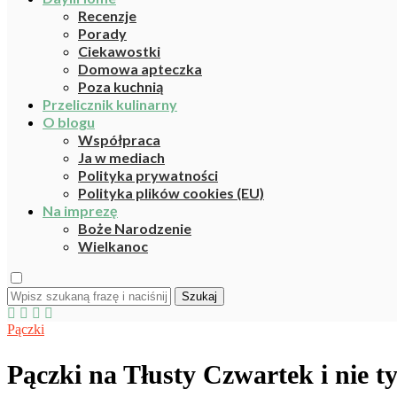
Recenzje
Porady
Ciekawostki
Domowa apteczka
Poza kuchnią
Przelicznik kulinarny
O blogu
Współpraca
Ja w mediach
Polityka prywatności
Polityka plików cookies (EU)
Na imprezę
Boże Narodzenie
Wielkanoc
Szukaj
Pączki
Pączki na Tłusty Czwartek i nie t