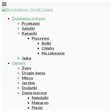
Śniadania i kolacje
Przekąski
Sałatki
Kanapki
Pieczywo
Bułki
Chleby
Na zakwasie
Jajka
Obiady
Zupy
Drugie dania
Mięso
Jarskie
Dodatki
Danią mączne
Naleśniki
Makaron
Placki