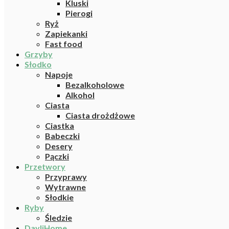
Kluski
Pierogi
Ryż
Zapiekanki
Fast food
Grzyby
Słodko
Napoje
Bezalkoholowe
Alkohol
Ciasta
Ciasta drożdżowe
Ciastka
Babeczki
Desery
Pączki
Przetwory
Przyprawy
Wytrawne
Słodkie
Ryby
Śledzie
DayliHome