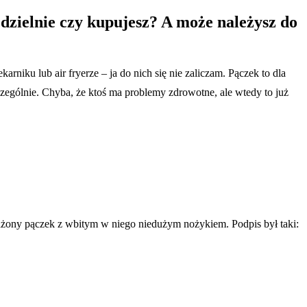
dzielnie czy kupujesz? A może należysz do
rniku lub air fryerze – ja do nich się nie zaliczam. Pączek to dla
zczególnie. Chyba, że ktoś ma problemy zdrowotne, ale wtedy to już
ażony pączek z wbitym w niego niedużym nożykiem. Podpis był taki: