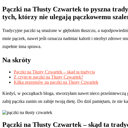
Pączki na Tłusty Czwartek to pyszna trad
tych, którzy nie ulegają pączkowemu szal
Tradycyjne paczki są smażone w głębokim tłuszczu, a najodpowiedniejs
mnie pączek, nawet jeśli oznacza nadmiar kalorii i niezbyt zdrowe sm
zupełnie inna sprawa.
Na skróty
Pączki na Tłusty Czwartek – skąd ta tradycja
Z czym te pączki na Tłusty Czwartek?
Kilka przepisów na pączki na Tłusty Czwartek
Kiedyś, w początkach bloga, stworzyłam nawet nieco prześmiewczą 
zabij pączka zanim on zabije twoją dietę. Do dziś pamiętam, że nie
Pączki na Tłusty Czwartek – skąd ta trady