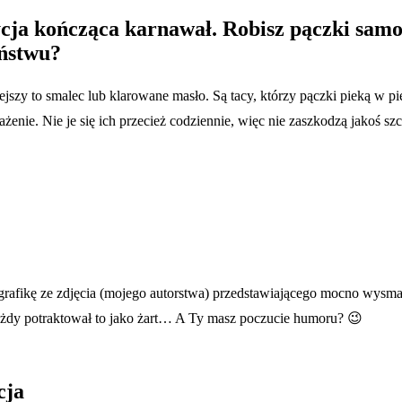
ycja kończąca karnawał. Robisz pączki samo
eństwu?
zy to smalec lub klarowane masło. Są tacy, którzy pączki pieką w pieka
ażenie. Nie je się ich przecież codziennie, więc nie zaszkodzą jakoś s
grafikę ze zdjęcia (mojego autorstwa) przedstawiającego mocno wysm
 każdy potraktował to jako żart… A Ty masz poczucie humoru? 😉
cja