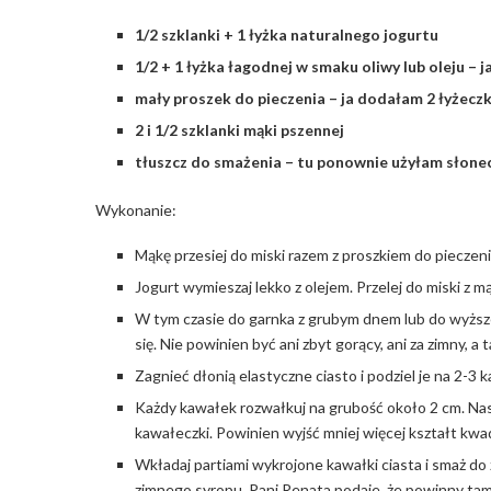
1/2 szklanki + 1 łyżka naturalnego jogurtu
1/2 + 1 łyżka łagodnej w smaku oliwy lub oleju –
mały proszek do pieczenia – ja dodałam 2 łyżeczk
2 i 1/2 szklanki mąki pszennej
tłuszcz do smażenia – tu ponownie użyłam słon
Wykonanie:
Mąkę przesiej do miski razem z proszkiem do pieczeni
Jogurt wymieszaj lekko z olejem. Przelej do miski z m
W tym czasie do garnka z grubym dnem lub do wyższej
się. Nie powinien być ani zbyt gorący, ani za zimny, a
Zagnieć dłonią elastyczne ciasto i podziel je na 2-3 k
Każdy kawałek rozwałkuj na grubość około 2 cm. Nast
kawałeczki. Powinien wyjść mniej więcej kształt kwa
Wkładaj partiami wykrojone kawałki ciasta i smaż do 
zimnego syropu. Pani Renata podaje, że powinny tam