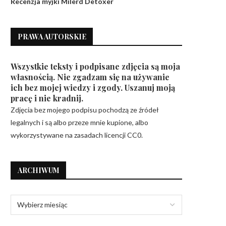
Recenzja myjki Milerd Detoxer
PRAWA AUTORSKIE
Wszystkie teksty i podpisane zdjęcia są moja
własnością. Nie zgadzam się na używanie
ich bez mojej wiedzy i zgody. Uszanuj moją
pracę i nie kradnij.
Zdjęcia bez mojego podpisu pochodzą ze źródeł
legalnych i są albo przeze mnie kupione, albo
wykorzystywane na zasadach licencji CC0.
ARCHIWUM