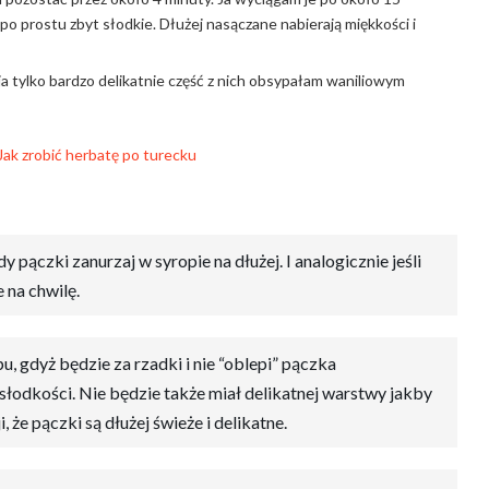
o prostu zbyt słodkie. Dłużej nasączane nabierają miękkości i
a tylko bardzo delikatnie część z nich obsypałam waniliowym
y pączki zanurzaj w syropie na dłużej. I analogicznie jeśli
 na chwilę.
 gdyż będzie za rzadki i nie “oblepi” pączka
łodkości. Nie będzie także miał delikatnej warstwy jakby
 że pączki są dłużej świeże i delikatne.