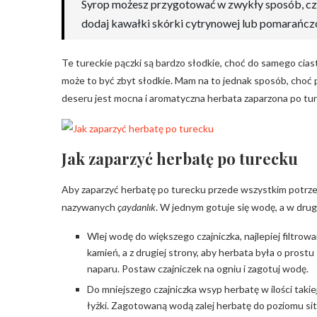
Syrop możesz przygotować w zwykły sposób, czyli
dodaj kawałki skórki cytrynowej lub pomarańc
Te tureckie pączki są bardzo słodkie, choć do samego ciast
może to być zbyt słodkie. Mam na to jednak sposób, choć
deseru jest mocna i aromatyczna herbata zaparzona po tu
Jak zaparzyć herbatę po turecku
Aby zaparzyć herbatę po turecku przede wszystkim potrzeb
nazywanych
çaydanlık
. W jednym gotuje się wodę, a w drug
Wlej wodę do większego czajniczka, najlepiej filtrowan
kamień, a z drugiej strony, aby herbata była o prost
naparu. Postaw czajniczek na ogniu i zagotuj wodę.
Do mniejszego czajniczka wsyp herbatę w ilości takie
łyżki. Zagotowaną wodą zalej herbatę do poziomu sitka