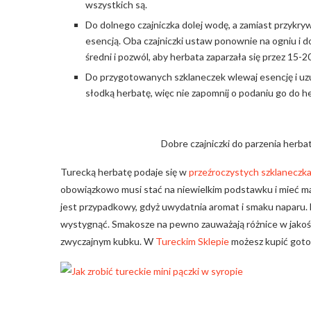
wszystkich są.
Do dolnego czajniczka dolej wodę, a zamiast przykryw
esencją. Oba czajniczki ustaw ponownie na ogniu i 
średni i pozwól, aby herbata zaparzała się przez 15-2
Do przygotowanych szklaneczek wlewaj esencję i uzup
słodką herbatę, więc nie zapomnij o podaniu go do h
Dobre czajniczki do parzenia herb
Turecką herbatę podaje się w
przeźroczystych szklaneczkac
obowiązkowo musi stać na niewielkim podstawku i mieć mał
jest przypadkowy, gdyż uwydatnia aromat i smaku naparu. 
wystygnąć. Smakosze na pewno zauważają różnice w jakości
zwyczajnym kubku. W
Tureckim Sklepie
możesz kupić got