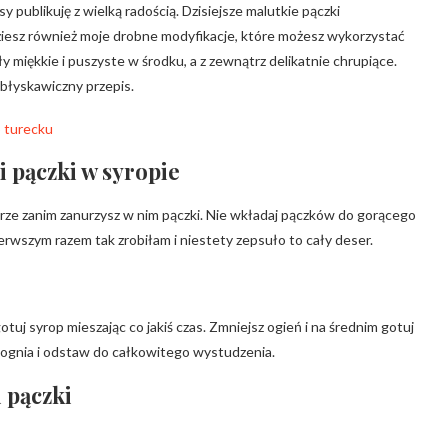
y publikuję z wielką radością. Dzisiejsze malutkie pączki
dziesz również moje drobne modyfikacje, które możesz wykorzystać
ły miękkie i puszyste w środku, a z zewnątrz delikatnie chrupiące.
 błyskawiczny przepis.
 pączki w syropie
rze zanim zanurzysz w nim pączki. Nie wkładaj pączków do gorącego
erwszym razem tak zrobiłam i niestety zepsuło to cały deser.
otuj syrop mieszając co jakiś czas. Zmniejsz ogień i na średnim gotuj
 z ognia i odstaw do całkowitego wystudzenia.
 pączki