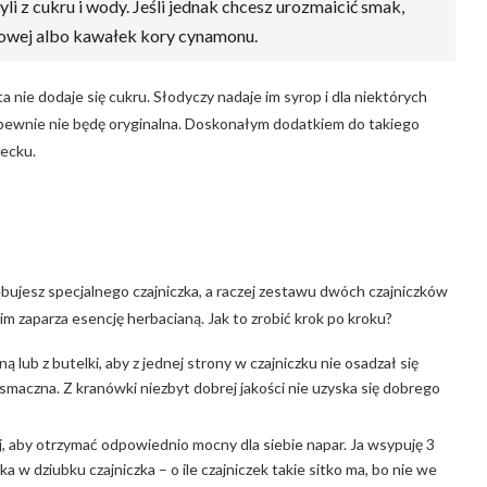
 z cukru i wody. Jeśli jednak chcesz urozmaicić smak,
zowej albo kawałek kory cynamonu.
a nie dodaje się cukru. Słodyczy nadaje im syrop i dla niektórych
 pewnie nie będę oryginalna. Doskonałym dodatkiem do takiego
recku.
ujesz specjalnego czajniczka, a raczej zestawu dwóch czajniczków
im zaparza esencję herbacianą. Jak to zrobić krok po kroku?
ą lub z butelki, aby z jednej strony w czajniczku nie osadzał się
u smaczna. Z kranówki niezbyt dobrej jakości nie uzyska się dobrego
j, aby otrzymać odpowiednio mocny dla siebie napar. Ja wsypuję 3
 w dziubku czajniczka – o ile czajniczek takie sitko ma, bo nie we