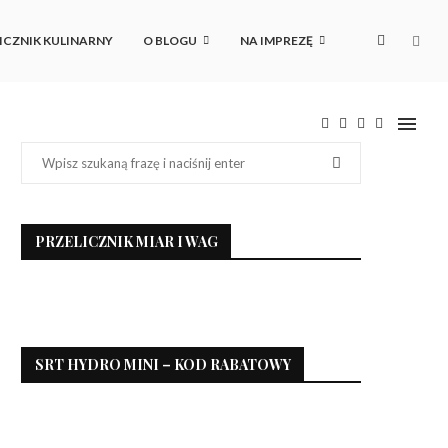
ICZNIK KULINARNY
O BLOGU
NA IMPREZĘ
PRZELICZNIK MIAR I WAG
SRT HYDRO MINI – KOD RABATOWY