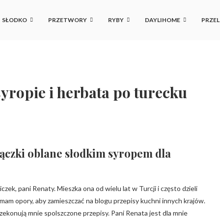
SŁODKO
PRZETWORY
RYBY
DAYLIHOME
PRZEL
yropie i herbata po turecku
pączki oblane słodkim syropem dla
czek, pani Renaty. Mieszka ona od wielu lat w Turcji i często dzieli
e mam opory, aby zamieszczać na blogu przepisy kuchni innych krajów.
rzekonują mnie spolszczone przepisy. Pani Renata jest dla mnie