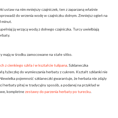
ki ustaw na nim mniejszy czajniczek, ten z zaparzaną właśnie
doprowadź do wrzenia wodę w czajniczku dolnym. Zmniejsz ogień na
0 minut.
ełniaj ją wrzącą wodą z dolnego czajniczka. Turcy uwielbiają
erbaty.
aty mają w środku zamocowane na stałe sitko.
h z cienkiego szkła i w kształcie tulipana
. Szklaneczka
ą łyżeczkę do wymieszania herbaty z cukrem. Kształt szklanki nie
Niewielka pojemność szklaneczki gwarantuje, że herbata nie zdąży
 herbaty pitej w tradycyjny sposób, a podanej na przykład w
owe, kompletne
zestawy do parzenia herbaty po turecku
.