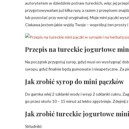
autorytetem w dziedzinie potraw tureckich, więc jej przepis
przygotowywałam już kilka razy, a razem z przepisem znaj
lub pozostać przy wersji oryginalnej. Moje mini pączki wysz
Ciekawa jestem jakie wyjdą Twoje – wypróbuj ten prosty i
Przepis na tureckie jogurtowe mini
Na początek przygotuj syrop, gdyż musi on wystygnąć dob
syropu, gdyż finalnie będą gumowate i nieapetyczne. Za pi
Jak zrobić syrop do mini pączków
Do garnka wlej 2 szklanki wody i wsyp 2 szklanki cukru. Zag
go przez około 10 – 15 minut aż lekko zgęstnieje. Zdejmij
Jak zrobić tureckie jogurtowe mini
Składniki: