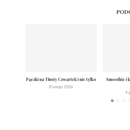
PODO
Pączki na Tłusty Czwartek i nie tylko
Smoothie i k
8 lutego 2026
4 