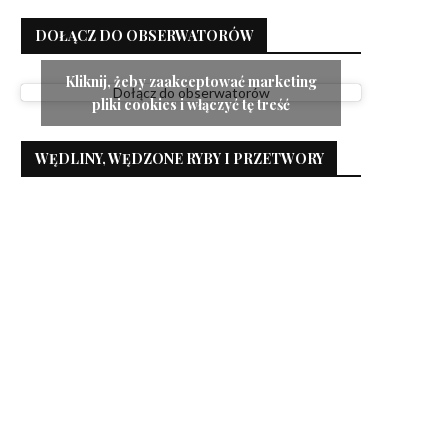
DOŁĄCZ DO OBSERWATORÓW
Kliknij, żeby zaakceptować marketing
Dołącz do obserwatorów
pliki cookies i włączyć tę treść
WĘDLINY, WĘDZONE RYBY I PRZETWORY