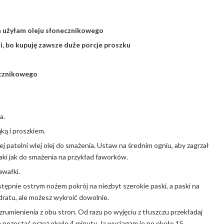
 ja użyłam oleju słonecznikowego
i, bo kupuję zawsze duże porcje
proszku
ecznikowego
a.
ąką i proszkiem.
 patelni wlej olej do smażenia. Ustaw na średnim ogniu, aby zagrzał
 taki jak do smażenia na przykład faworków.
awałki.
ępnie ostrym nożem pokrój na niezbyt szerokie paski, a paski na
dratu, ale możesz wykroić dowolnie.
zrumienienia z obu stron. Od razu po wyjęciu z tłuszczu przekładaj
 pozostać przez około 4 minuty. Ja wyciągam je po około 15