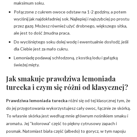
maksimum soku.
Połączone z cukrem owoce odstaw na 1-2 godziny, a potem
wyciśnij jak najdokładniej sok. Najlepiej i najszybciej po prostu
przez gazę. Możesz również użyć drobnego, większego sitka,
ale jest to dość żmudna praca.
Do wyciśniętego soku dolej wodę i ewentualnie dosłodź, jeśli
dla Ciebie jest za mało cukru.
Lemoniadę podawaj schłodzoną, z kostką lodu i gałązką
świeżej mięty.
Jak smakuje prawdziwa lemoniada
turecka i czym się różni od klasycznej?
Prawdziwa lemoniada turecka
różni się od tej klasycznej tym, że
do jej przygotowania wykorzystujesz cały owoc, łącznie ze skórką.
To własnie skórka jest według mnie głównym nośnikiem smaku i
aromatu. Jej “kolorowa” część to piękny cytrusowy zapach i
posmak. Natomiast biała część (albedo) to gorycz, w tym napoju