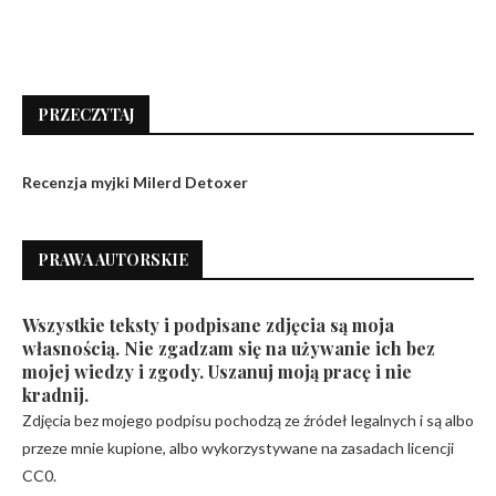
PRZECZYTAJ
Recenzja myjki Milerd Detoxer
PRAWA AUTORSKIE
Wszystkie teksty i podpisane zdjęcia są moja
własnością. Nie zgadzam się na używanie ich bez
mojej wiedzy i zgody. Uszanuj moją pracę i nie
kradnij.
Zdjęcia bez mojego podpisu pochodzą ze źródeł legalnych i są albo
przeze mnie kupione, albo wykorzystywane na zasadach licencji
CC0.