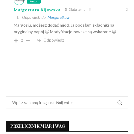
Autor
Małgorzata Kijowska
3 lata temu
Odpowiedź do
Margaretkaw
Małgosiu, możesz dodać miód. Ja podałam składniki na
oryginalny napój 🙂 Modyfikacje zawsze są wskazane 😉
Odpowiedz
0
PRZELICZNIK MIAR I WAG