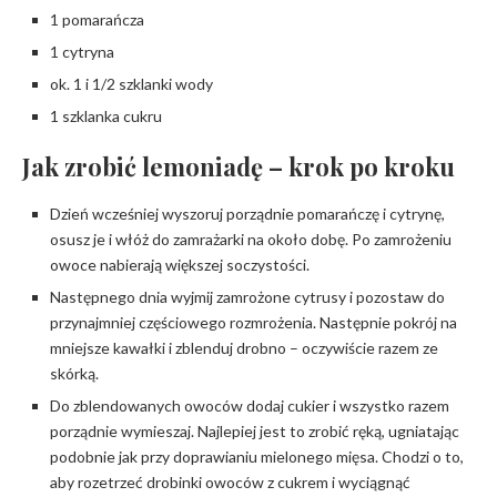
1 pomarańcza
1 cytryna
ok. 1 i 1/2 szklanki wody
1 szklanka cukru
Jak zrobić lemoniadę – krok po kroku
Dzień wcześniej wyszoruj porządnie pomarańczę i cytrynę,
osusz je i włóż do zamrażarki na około dobę. Po zamrożeniu
owoce nabierają większej soczystości.
Następnego dnia wyjmij zamrożone cytrusy i pozostaw do
przynajmniej częściowego rozmrożenia. Następnie pokrój na
mniejsze kawałki i zblenduj drobno – oczywiście razem ze
skórką.
Do zblendowanych owoców dodaj cukier i wszystko razem
porządnie wymieszaj. Najlepiej jest to zrobić ręką, ugniatając
podobnie jak przy doprawianiu mielonego mięsa. Chodzi o to,
aby rozetrzeć drobinki owoców z cukrem i wyciągnąć