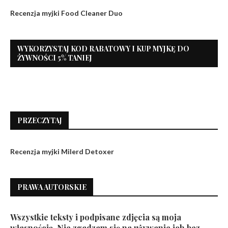
Recenzja myjki Food Cleaner Duo
WYKORZYSTAJ KOD RABATOWY I KUP MYJKĘ DO
ŻYWNOŚCI 5% TANIEJ
PRZECZYTAJ
Recenzja myjki Milerd Detoxer
PRAWA AUTORSKIE
Wszystkie teksty i podpisane zdjęcia są moja
własnością. Nie zgadzam się na używanie ich bez