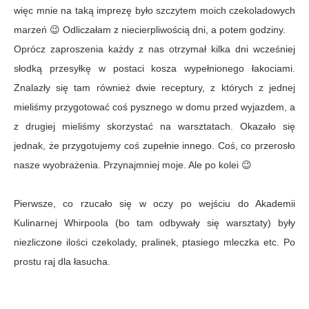
więc mnie na taką imprezę było szczytem moich czekoladowych
marzeń 😉 Odliczałam z niecierpliwością dni, a potem godziny.
Oprócz zaproszenia każdy z nas otrzymał kilka dni wcześniej
słodką przesyłkę w postaci kosza wypełnionego łakociami.
Znalazły się tam również dwie receptury, z których z jednej
mieliśmy przygotować coś pysznego w domu przed wyjazdem, a
z drugiej mieliśmy skorzystać na warsztatach. Okazało się
jednak, że przygotujemy coś zupełnie innego. Coś, co przerosło
nasze wyobrażenia. Przynajmniej moje. Ale po kolei 😉
Pierwsze, co rzucało się w oczy po wejściu do Akademii
Kulinarnej Whirpoola (bo tam odbywały się warsztaty) były
niezliczone ilości czekolady, pralinek, ptasiego mleczka etc. Po
prostu raj dla łasucha.