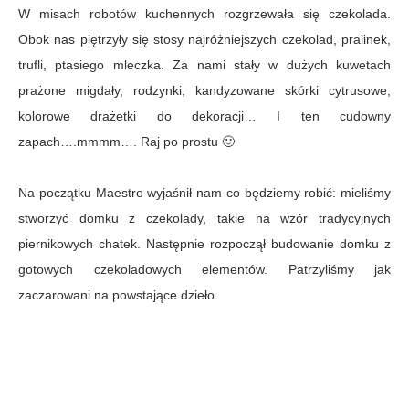
W misach robotów kuchennych rozgrzewała się czekolada.
Obok nas piętrzyły się stosy najróżniejszych czekolad, pralinek,
trufli, ptasiego mleczka. Za nami stały w dużych kuwetach
prażone migdały, rodzynki, kandyzowane skórki cytrusowe,
kolorowe drażetki do dekoracji… I ten cudowny
zapach….mmmm…. Raj po prostu 🙂
Na początku Maestro wyjaśnił nam co będziemy robić: mieliśmy
stworzyć domku z czekolady, takie na wzór tradycyjnych
piernikowych chatek. Następnie rozpoczął budowanie domku z
gotowych czekoladowych elementów.
Patrzyliśmy jak
zaczarowani na powstające dzieło.