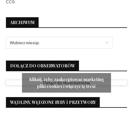
CC0.
ARCHIWUM
DOŁĄCZ DO OBSERWATORÓW
Kliknij, żeby zaakceptować marketing
Dołącz do obserwatorów
pliki cookies i włączyć tę treść
WĘDLINY, WĘDZONE RYBY I PRZETWORY