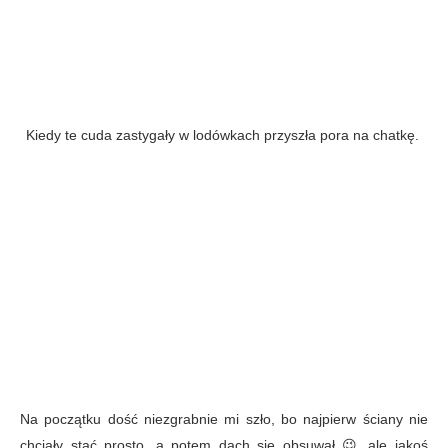
Kiedy te cuda zastygały w lodówkach przyszła pora na chatkę.
Na początku dość niezgrabnie mi szło, bo najpierw ściany nie
chciały stać prosto, a potem dach się obsuwał 😉 ale jakoś