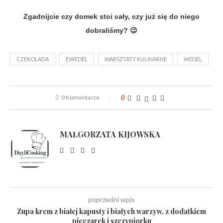
Zgadnijcie czy domek stoi cały, czy już się do niego
dobraliśmy? 😉
CZEKOLADA
E.WEDEL
WARSZTATY KULINARNE
WEDEL
0 Komentarze
0
MAŁGORZATA KIJOWSKA
poprzedni wpis
Zupa krem z białej kapusty i białych warzyw, z dodatkiem
pieczarek i szczypiorku