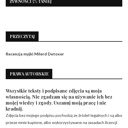
ŻYWNOŚCI 5% TANIEJ
PRZECZYTAJ
Recenzja myjki Milerd Detoxer
PRAWA AUTORSKIE
Wszystkie teksty i podpisane zdjęcia są moja
własnością. Nie zgadzam się na używanie ich bez
mojej wiedzy i zgody. Uszanuj moją pracę i nie
kradnij.
Zdjęcia bez mojego podpisu pochodzą ze źródeł legalnych i są albo
przeze mnie kupione, albo wykorzystywane na zasadach licencji