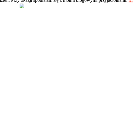
zień. Przy okazji spotkałam się z moimi blogowymi przyjaciółkami:
M