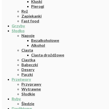
Kluski
Pierogi
Ryż
Zapiekanki
Fast food
Grzyby
Słodko
Napoje
Bezalkoholowe
Alkohol
Ciasta
Ciasta drożdżowe
Ciastka
Babeczki
Desery
Pączki
Przetwory
Przyprawy
Wytrawne
Słodkie
Ryby
Śledzie
DayliHome