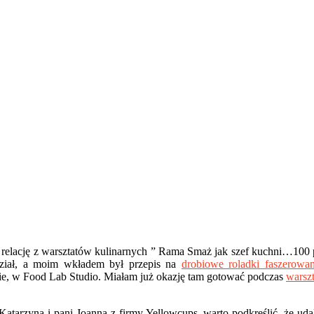
a relację z warsztatów kulinarnych ” Rama Smaż jak szef kuchni…100
dział, a moim wkładem był przepis na
drobiowe roladki faszerowa
ie, w Food Lab Studio. Miałam już okazję tam gotować podczas
warsz
atarzyna i pani Joanna z firmy Yellowcups, warto podkreślić, że uda