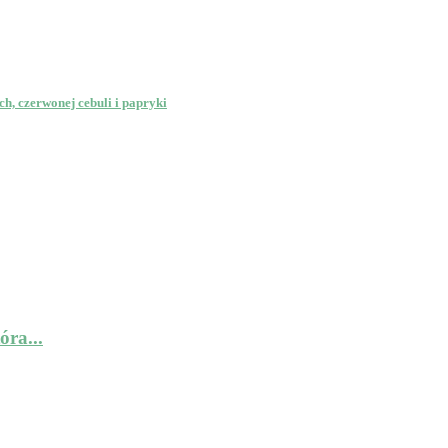
h, czerwonej cebuli i papryki
óra...