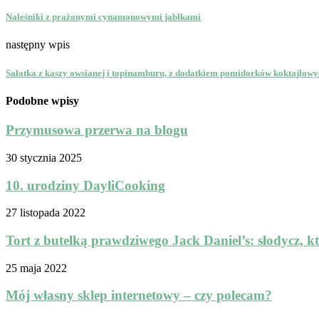
Naleśniki z prażonymi cynamonowymi jabłkami
następny wpis
Sałatka z kaszy owsianej i topinamburu, z dodatkiem pomidorków koktajlowyc
Podobne wpisy
Przymusowa przerwa na blogu
30 stycznia 2025
10. urodziny DayliCooking
27 listopada 2022
Tort z butelką prawdziwego Jack Daniel’s: słodycz, kt
25 maja 2022
Mój własny sklep internetowy – czy polecam?