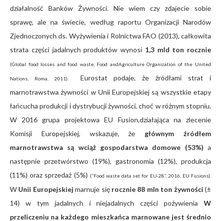
działalność Banków Żywności. Nie wiem czy zdajecie sobie
sprawę, ale na świecie, według raportu Organizacji Narodów
Zjednoczonych ds. Wyżywienia i Rolnictwa FAO (2013), całkowita
strata części jadalnych produktów wynosi
1,3 mld ton rocznie
(Global food losses and food waste, Food andAgriculture Organization of the United
Eurostat podaje, że źródłami strat i
Nations, Roma, 2011).
marnotrawstwa żywności w Unii Europejskiej są wszystkie etapy
łańcucha produkcji i dystrybucji żywności, choć w różnym stopniu.
W 2016 grupa projektowa EU Fusion,działająca na zlecenie
Komisji Europejskiej, wskazuje, że
głównym źródłem
marnotrawstwa są wciąż gospodarstwa domowe (53%)
a
następnie przetwórstwo (19%), gastronomia (12%), produkcja
(11%) oraz sprzedaż (5%)
(“Food waste data set for EU-28”, 2016, EU Fusions).
W
Unii Europejskiej
marnuje się
rocznie 88 mln ton żywności
(±
14) w tym jadalnych i niejadalnych części pożywienia
W
przeliczeniu na każdego mieszkańca marnowane jest średnio