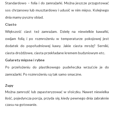
Standardowo – folia i do zamrażarki. Można jeszcze przygotować
sos chrzanowy lub musztardowy i udusić w nim mięso. Kolejnego
dnia mamy pyszny obiad.
Ciasto
Większość ciast też zamrażam. Dzielę na niewielkie kawałki,
owijam folią i po rozmrożeniu w temperaturze pokojowej jest
dodatek do popołudniowej kawy. Jakie ciasta mrożę? Serniki,
ciasta drożdżowe, ciasta przekładane kremem budyniowym etc.
Galarety mięsne i rybne
Po przełożeniu do plastikowego pudełeczka wrzućcie je do
zamrażarki. Po rozmrożeniu są tak samo smaczne.
Zupy
Można zamrozić lub zapasteryzować w słoiczku. Nawet niewielka
ilość, pojedyncza porcja, przyda się, kiedy pewnego dnia zabraknie
czasu na gotowanie.