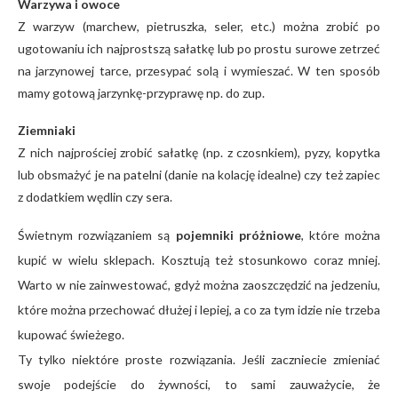
Warzywa i owoce
Z warzyw (marchew, pietruszka, seler, etc.) można zrobić po
ugotowaniu ich najprostszą sałatkę lub po prostu surowe zetrzeć
na jarzynowej tarce, przesypać solą i wymieszać. W ten sposób
mamy gotową jarzynkę-przyprawę np. do zup.
Ziemniaki
Z nich najprościej zrobić sałatkę (np. z czosnkiem), pyzy, kopytka
lub obsmażyć je na patelni (danie na kolację idealne) czy też zapiec
z dodatkiem wędlin czy sera.
Świetnym rozwiązaniem są
pojemniki próżniowe
, które można
kupić w wielu sklepach. Kosztują też stosunkowo coraz mniej.
Warto w nie zainwestować, gdyż można zaoszczędzić na jedzeniu,
które można przechować dłużej i lepiej, a co za tym idzie nie trzeba
kupować świeżego.
Ty tylko niektóre proste rozwiązania. Jeśli zaczniecie zmieniać
swoje podejście do żywności, to sami zauważycie, że