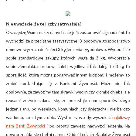
Nie uważacie, że te liczby zatrważają?
Oszczędzę Wam reszty danych, ale jeśli zastanowić się nad nimi, to
wychodzi, że przeciętne statystyczne 3-osobowe gospodarstwo
domowe wyrzuca do śmieci 3 kg jedzenia tygodniowo. Wyobraźcie
sobie standardowe zakupy, których waga da 3 kg. Wyobraźcie
sobie ziemniaki, marchew, chleb, wędliny…i tak dalej. Te 3 kg to
spora ilość, którą można podarować innym ludziom. I możemy to
zrobić kontaktując się z Bankami Żywności. Może nie tak
dosłownie, ze zawozimy tam skrawki wędlin czy kromkę chleba, ale
czasami w życiu zdarza się, ze pozostaje nam sporo świeżego
jedzenia (np. po weselach, komuniach czy świętach) i nie bardzo
wiadomo, co z tym zrobić. Wystarczy wtedy wyszukać
najbliższy
nam Bank Żywności
i po prostu zawieźć nadwyżki jedzenia. Na
pewno znajdą się chętni na nie. O idei i celach Banków Żywności