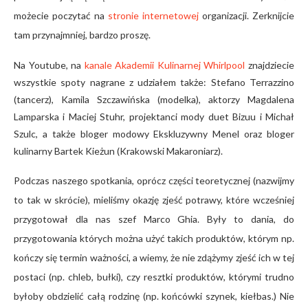
możecie poczytać na
stronie internetowej
organizacji. Zerknijcie
tam przynajmniej, bardzo proszę.
Na Youtube, na
kanale Akademii Kulinarnej Whirlpool
znajdziecie
wszystkie spoty nagrane z udziałem także: Stefano Terrazzino
(tancerz), Kamila Szczawińska (modelka), aktorzy Magdalena
Lamparska i Maciej Stuhr, projektanci mody duet Bizuu i Michał
Szulc, a także bloger modowy Ekskluzywny Menel oraz bloger
kulinarny Bartek Kieżun (Krakowski Makaroniarz).
Podczas naszego spotkania, oprócz części teoretycznej (nazwijmy
to tak w skrócie), mieliśmy okazję zjeść potrawy, które wcześniej
przygotował dla nas szef Marco Ghia. Były to dania, do
przygotowania których można użyć takich produktów, którym np.
kończy się termin ważności, a wiemy, że nie zdążymy zjeść ich w tej
postaci (np. chleb, bułki), czy resztki produktów, którymi trudno
byłoby obdzielić całą rodzinę (np. końcówki szynek, kiełbas.) Nie