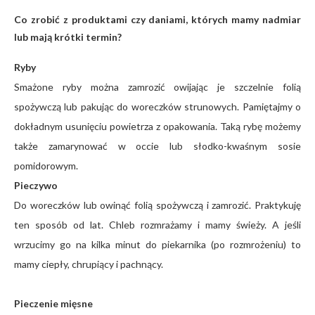
Co zrobić z produktami czy daniami, których mamy nadmiar
lub mają krótki termin?
Ryby
Smażone ryby można zamrozić owijając je szczelnie folią
spożywczą lub pakując do woreczków strunowych. Pamiętajmy o
dokładnym usunięciu powietrza z opakowania. Taką rybę możemy
także zamarynować w occie lub słodko-kwaśnym sosie
pomidorowym.
Pieczywo
Do woreczków lub owinąć folią spożywczą i zamrozić. Praktykuję
ten sposób od lat. Chleb rozmrażamy i mamy świeży. A jeśli
wrzucimy go na kilka minut do piekarnika (po rozmrożeniu) to
mamy ciepły, chrupiący i pachnący.
Pieczenie mięsne