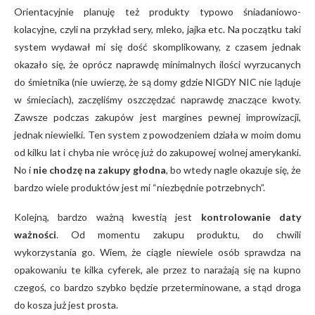
Orientacyjnie planuję też produkty typowo śniadaniowo-
kolacyjne, czyli na przykład sery, mleko, jajka etc. Na początku taki
system wydawał mi się dość skomplikowany, z czasem jednak
okazało się, że oprócz naprawdę minimalnych ilości wyrzucanych
do śmietnika (nie uwierzę, że są domy gdzie NIGDY NIC nie ląduje
w śmieciach), zaczęliśmy oszczędzać naprawdę znaczące kwoty.
Zawsze podczas zakupów jest margines pewnej improwizacji,
jednak niewielki. Ten system z powodzeniem działa w moim domu
od kilku lat i chyba nie wrócę już do zakupowej wolnej amerykanki.
No i
nie chodzę na zakupy głodna
, bo wtedy nagle okazuje się, że
bardzo wiele produktów jest mi “niezbędnie potrzebnych”.
Kolejną, bardzo ważną kwestią jest
kontrolowanie daty
ważności
. Od momentu zakupu produktu, do chwili
wykorzystania go. Wiem, że ciągle niewiele osób sprawdza na
opakowaniu te kilka cyferek, ale przez to narażają się na kupno
czegoś, co bardzo szybko będzie przeterminowane, a stąd droga
do kosza już jest prosta.