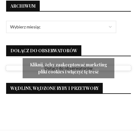
ARCHIWUM
DOŁĄCZ DO OBSERWATORÓW
Kliknij, żeby zaakceptować marketing
Dołącz do obserwatorów
pliki cookies i włączyć tę treść
WĘDLINY, WĘDZONE RYBY I PRZETWORY