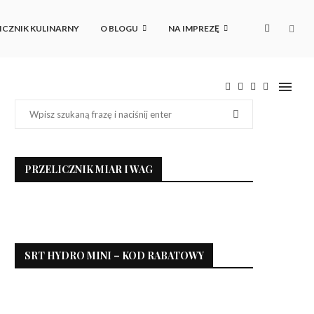
ICZNIK KULINARNY
O BLOGU
NA IMPREZĘ
PRZELICZNIK MIAR I WAG
SRT HYDRO MINI – KOD RABATOWY