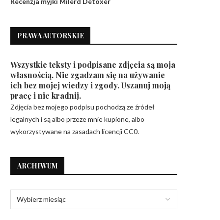
Recenzja myjki Milerd Detoxer
PRAWA AUTORSKIE
Wszystkie teksty i podpisane zdjęcia są moja
własnością. Nie zgadzam się na używanie
ich bez mojej wiedzy i zgody. Uszanuj moją
pracę i nie kradnij.
Zdjęcia bez mojego podpisu pochodzą ze źródeł
legalnych i są albo przeze mnie kupione, albo
wykorzystywane na zasadach licencji CC0.
ARCHIWUM