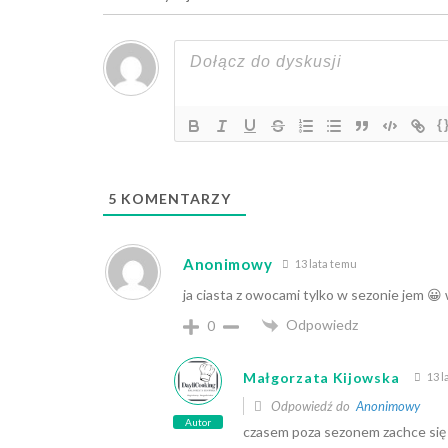
{
5
KOMENTARZY
Anonimowy
13 lata temu
ja ciasta z owocami tylko w sezonie jem 
Odpowiedz
0
Małgorzata Kijowska
13 l
Odpowiedź do
Anonimowy
Autor
czasem poza sezonem zachce si