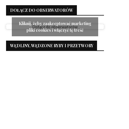
DOŁĄCZ DO OBSERWATORÓW
Kliknij, żeby zaakceptować marketing
Dołącz do obserwatorów
pliki cookies i włączyć tę treść
WĘDLINY, WĘDZONE RYBY I PRZETWORY