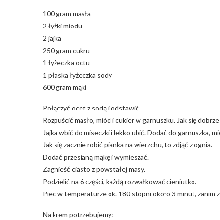
100 gram masła
2 łyżki miodu
2 jajka
250 gram cukru
1 łyżeczka octu
1 płaska łyżeczka sody
600 gram mąki
Połączyć ocet z sodą i odstawić.
Rozpuścić masło, miód i cukier w garnuszku. Jak się dobrze
Jajka wbić do miseczki i lekko ubić. Dodać do garnuszka, mi
Jak się zacznie robić pianka na wierzchu, to zdjąć z ognia.
Dodać przesianą mąkę i wymieszać.
Zagnieść ciasto z powstałej masy.
Podzielić na 6 części, każdą rozwałkować cieniutko.
Piec w temperaturze ok. 180 stopni około 3 minut, zanim z
Na krem potrzebujemy: