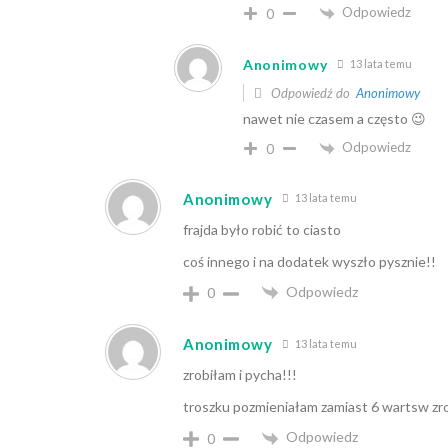
Odpowiedz
0
Anonimowy
13 lata temu
Odpowiedź do
Anonimowy
nawet nie czasem a często 😉
Odpowiedz
0
Anonimowy
13 lata temu
frajda było robić to ciasto
coś innego i na dodatek wyszło pysznie!!
Odpowiedz
0
Anonimowy
13 lata temu
zrobiłam i pycha!!!
troszku pozmieniałam zamiast 6 wartsw zrob
Odpowiedz
0