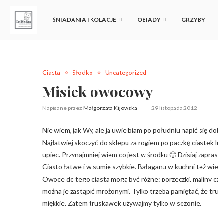
ŚNIADANIA I KOLACJE
OBIADY
GRZYBY
Ciasta
Słodko
Uncategorized
Misiek owocowy
Napisane przez
Małgorzata Kijowska
29 listopada 2012
Nie wiem, jak Wy, ale ja uwielbiam po południu napić się d
Najłatwiej skoczyć do sklepu za rogiem po paczkę ciastek l
upiec. Przynajmniej wiem co jest w środku 🙂 Dzisiaj za
Ciasto łatwe i w sumie szybkie. Bałaganu w kuchni też wie
Owoce do tego ciasta mogą być różne: porzeczki, maliny czy
można je zastąpić mrożonymi. Tylko trzeba pamiętać, że tr
miękkie. Zatem truskawek używajmy tylko w sezonie.