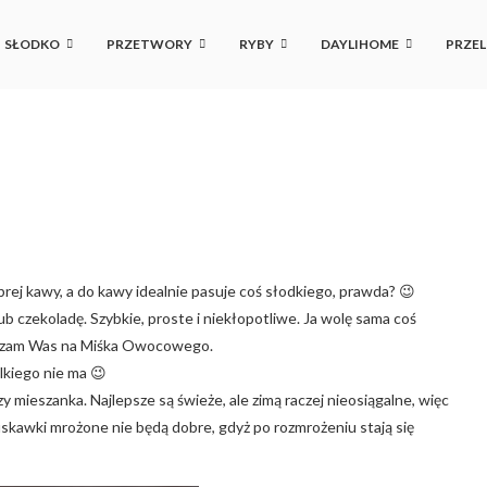
SŁODKO
PRZETWORY
RYBY
DAYLIHOME
PRZEL
obrej kawy, a do kawy idealnie pasuje coś słodkiego, prawda? 😉
ub czekoladę. Szybkie, proste i niekłopotliwe. Ja wolę sama coś
praszam Was na Miśka Owocowego.
lkiego nie ma 😉
 mieszanka. Najlepsze są świeże, ale zimą raczej nieosiągalne, więc
uskawki mrożone nie będą dobre, gdyż po rozmrożeniu stają się