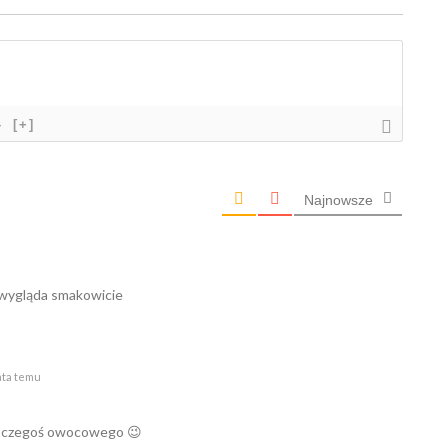
}
[+]
Najnowsze
 wygląda smakowicie
ata temu
ę czegoś owocowego 😉