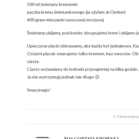
500 ml śmietany kremówki
paczka kremu śmietankowego (ja użyłam dr.Oetker)
400 gram mieszanki owocowej mrożonej
Śmietanę ubijamy, pod koniec dosypujemy krem i ubijamy je
Upieczone placki obkrawamy, aby każdy był jednakowy. K
Ostatni placek smarujemy tylko kremem, bez owoców. Obs
ciasta.
Ciasto wstawiamy do lodówki przynajmniej na kilka godzin.
Ja nie wytrzymuję jednak tak długo 😉
Smacznego!
5 komentarz
MAŁGORZATA KIJOWSKA