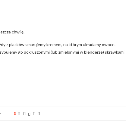
szcze chwilę.
ażdy z placków smarujemy kremem, na którym układamy owoce.
ypujemy go pokruszonymi (lub zmielonymi w blenderze) skrawkami
y
0