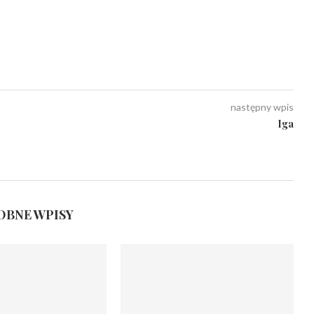
następny wpis
Iga
BNE WPISY