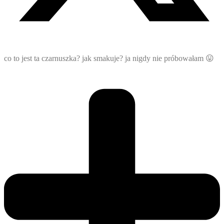
co to jest ta czarnuszka? jak smakuje? ja nigdy nie próbowałam 😛