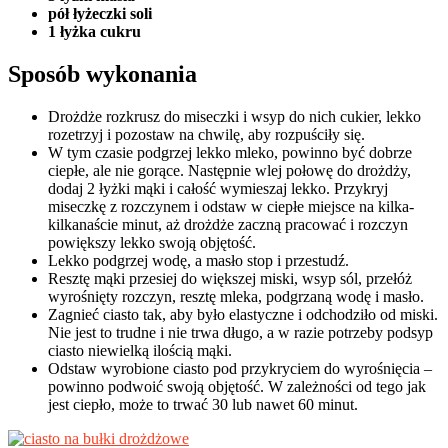
pół łyżeczki soli
1 łyżka cukru
Sposób wykonania
Drożdże rozkrusz do miseczki i wsyp do nich cukier, lekko
rozetrzyj i pozostaw na chwilę, aby rozpuściły się.
W tym czasie podgrzej lekko mleko, powinno być dobrze
ciepłe, ale nie gorące. Następnie wlej połowę do drożdży,
dodaj 2 łyżki mąki i całość wymieszaj lekko. Przykryj
miseczkę z rozczynem i odstaw w ciepłe miejsce na kilka-
kilkanaście minut, aż drożdże zaczną pracować i rozczyn
powiększy lekko swoją objętość.
Lekko podgrzej wodę, a masło stop i przestudź.
Resztę mąki przesiej do większej miski, wsyp sól, przełóż
wyrośnięty rozczyn, resztę mleka, podgrzaną wodę i masło.
Zagnieć ciasto tak, aby było elastyczne i odchodziło od miski.
Nie jest to trudne i nie trwa długo, a w razie potrzeby podsyp
ciasto niewielką ilością mąki.
Odstaw wyrobione ciasto pod przykryciem do wyrośnięcia –
powinno podwoić swoją objętość. W zależności od tego jak
jest ciepło, może to trwać 30 lub nawet 60 minut.