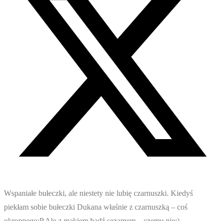
Wspaniałe bułeczki, ale niestety nie lubię czarnuszki. Kiedyś
piekłam sobie bułeczki Dukana właśnie z czarnuszką – coś
okropnego:P Ale z makiem bądź sezamem – czemu nie:)