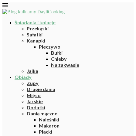
Śniadania i kolacje
Przekąski
Sałatki
Kanapki
Pieczywo
Bułki
Chleby
Na zakwasie
Jajka
Obiady
Zupy
Drugie dania
Mięso
Jarskie
Dodatki
Danią mączne
Naleśniki
Makaron
Placki