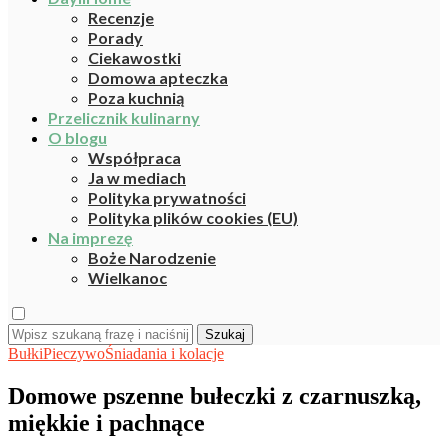
Recenzje
Porady
Ciekawostki
Domowa apteczka
Poza kuchnią
Przelicznik kulinarny
O blogu
Współpraca
Ja w mediach
Polityka prywatności
Polityka plików cookies (EU)
Na imprezę
Boże Narodzenie
Wielkanoc
Szukaj
Bułki
Pieczywo
Śniadania i kolacje
Domowe pszenne bułeczki z czarnuszką,
miękkie i pachnące