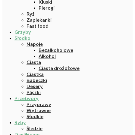
Kluski
Pierogi
Ryż
Zapiekanki
Fast food
Grzyby
Słodko
Napoje
Bezalkoholowe
Alkohol
Ciasta
Ciasta drożdżowe
Ciastka
Babeczki
Desery
Pączki
Przetwory
Przyprawy
Wytrawne
Słodkie
Ryby
Śledzie
DayliHome