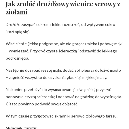
Jak zrobić drożdżowy wieniec serowy z
ziołami
Drożdże zasypać cukrem i lekko rozetrzeć, od wpływem cukru
“roztopią się”.
Wlać ciepłe (lekko podgrzane, ale nie gorące) mleko i połowę mąki
– wymieszać. Przykryć czystą ściereczką i odstawić do lekkiego
podrośnięcia.
Następnie dosypać resztę mąki, dodać sól, pieprz i dołożyć masło
– zagnieść wszystko do uzyskania gładkiej, miękkiej masy.
Na koniec przełożyć do wysmarowanej oliwą miski, przykryć
ponownie czystą ściereczką i odstawić na godzinę do wyrośnięcia.
Ciasto powinno podwoić swoją objętość.
W tym czasie przygotować składniki serowo-ziołowego farszu.
Składniki farszu: