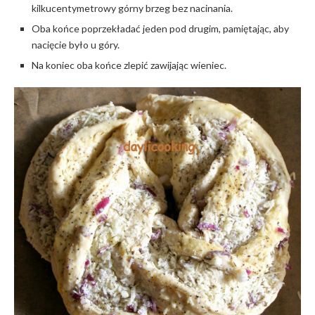
kilkucentymetrowy górny brzeg bez nacinania.
Oba końce poprzekładać jeden pod drugim, pamiętając, aby
nacięcie było u góry.
Na koniec oba końce zlepić zawijając wieniec.