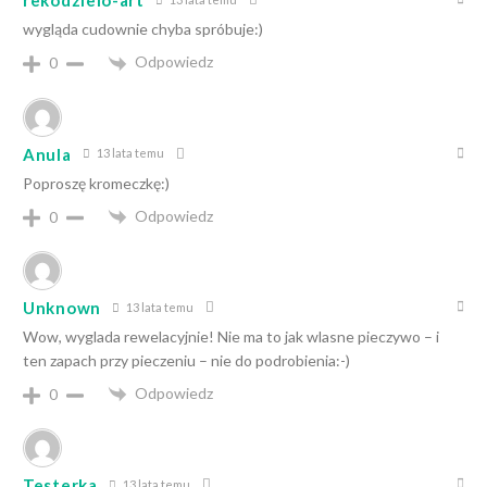
rekodzielo-art
wygląda cudownie chyba spróbuje:)
Odpowiedz
0
Anula
13 lata temu
Poproszę kromeczkę:)
Odpowiedz
0
Unknown
13 lata temu
Wow, wyglada rewelacyjnie! Nie ma to jak wlasne pieczywo – i
ten zapach przy pieczeniu – nie do podrobienia:-)
Odpowiedz
0
Testerka
13 lata temu