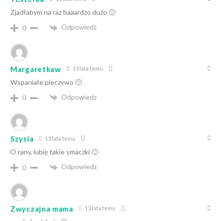
Zjadłabym na raz baaardzo dużo 🙂
Odpowiedz
0
Margaretkaw
13 lata temu
Wspaniałe pieczywo 🙂
Odpowiedz
0
Szysia
13 lata temu
O rany, lubię takie smaczki 🙂
Odpowiedz
0
Zwyczajna mama
13 lata temu