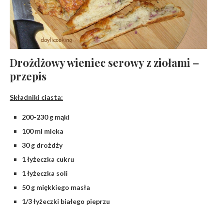
Drożdżowy wieniec serowy z ziołami –
przepis
Składniki ciasta:
200-230 g mąki
100 ml mleka
30 g drożdży
1 łyżeczka cukru
1 łyżeczka soli
50 g miękkiego masła
1/3 łyżeczki białego pieprzu