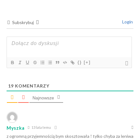
Login
Subskrybuj
{}
[+]
19
KOMENTARZY
Najnowsze
Myszka
13 lata temu
z ogromną przyjemnością bym skosztowała ! tylko chyba za leniwa