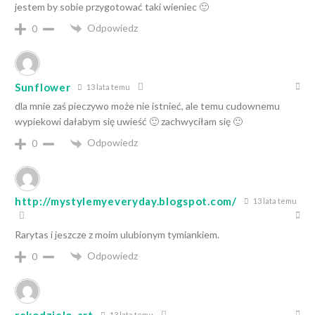
jestem by sobie przygotować taki wieniec 🙂
Odpowiedz
0
Sunflower
13 lata temu
dla mnie zaś pieczywo może nie istnieć, ale temu cudownemu
wypiekowi dałabym się uwieść 🙂 zachwyciłam się 🙂
Odpowiedz
0
http://mystylemyeveryday.blogspot.com/
13 lata temu
Rarytas i jeszcze z moim ulubionym tymiankiem.
Odpowiedz
0
13 lata temu