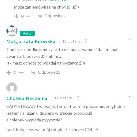
może zaniemówiłaś na chwilę? ;)))))
Odpowiedz
0
Autor
Małgorzata Kijowska
13 lata temu
Cholerciu, podkręć muzykę, to nie będziesz musiała słuchać
awantur brzuszka ;)))) hihihi….
jak masz ochotę to wpadaj na wyżerkę ;))))
Odpowiedz
0
Cholera Naczelna
13 lata temu
SADYSTKAAA!! wiesz jak teraz strasznie poczułam, że głodna
jestem? a łazanki dopiero w trakcie produkcji!
a chlebek wygląda pyyysznie!
burk burk, słyszysz mój żołądek? to przez Ciebie!