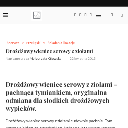
Pieczywo
Przekąski
Śniadania i kolacje
Drożdżowy wieniec serowy z ziołami
Napisane przez
Małgorzata Kijowska
22 kwietnia 2013
Drożdżowy wieniec serowy z ziołami –
pachnąca tymiankiem, oryginalna
odmiana dla słodkich drożdżowych
wypieków.
Drożdżowy wieniec serowy z ziołami cudownie pachnie. Tym
razem upiekłam go z tymiankiem, który ma intensywny aromat.