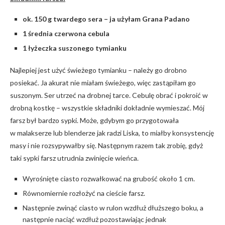
ok. 150 g twardego sera – ja użyłam Grana Padano
1 średnia czerwona cebula
1 łyżeczka suszonego tymianku
Najlepiej jest użyć świeżego tymianku – należy go drobno
posiekać. Ja akurat nie miałam świeżego, więc zastąpiłam go
suszonym. Ser utrzeć na drobnej tarce. Cebulę obrać i pokroić w
drobną kostkę – wszystkie składniki dokładnie wymieszać. Mój
farsz był bardzo sypki. Może, gdybym go przygotowała
w malakserze lub blenderze jak radzi Liska, to miałby konsystencję
masy i nie rozsypywałby się. Następnym razem tak zrobię, gdyż
taki sypki farsz utrudnia zwinięcie wieńca.
Wyrośnięte ciasto rozwałkować na grubość około 1 cm.
Równomiernie rozłożyć na cieście farsz.
Następnie zwinąć ciasto w rulon wzdłuż dłuższego boku, a
następnie naciąć wzdłuż pozostawiając jednak