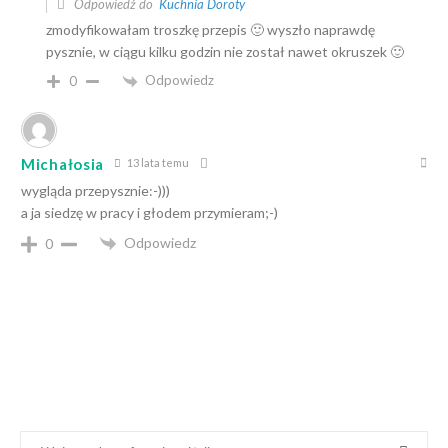
Odpowiedź do
Kuchnia Doroty
zmodyfikowałam troszkę przepis 🙂 wyszło naprawdę
pysznie, w ciągu kilku godzin nie został nawet okruszek 🙂
Odpowiedz
0
Michałosia
13 lata temu
wygląda przepysznie:-)))
a ja siedzę w pracy i głodem przymieram;-)
Odpowiedz
0