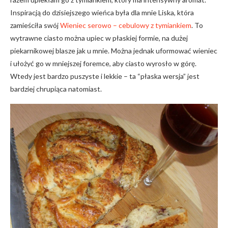
Inspiracją do dzisiejszego wieńca była dla mnie Liska, która
zamieściła swój
Wieniec serowo – cebulowy z tymiankiem
. To
wytrawne ciasto można upiec w płaskiej formie, na dużej
piekarnikowej blasze jak u mnie. Można jednak uformować wieniec
i ułożyć go w mniejszej foremce, aby ciasto wyrosło w górę.
Wtedy jest bardzo puszyste i lekkie – ta “płaska wersja” jest
bardziej chrupiąca natomiast.