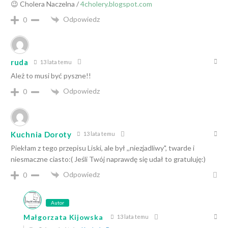
😉 Cholera Naczelna /
4cholery.blogspot.com
Odpowiedz
0
ruda
13 lata temu
Ależ to musi być pyszne!!
Odpowiedz
0
Kuchnia Doroty
13 lata temu
Piekłam z tego przepisu Liski, ale był ,,niezjadliwy", twarde i
niesmaczne ciasto:( Jeśli Twój naprawdę się udał to gratuluję:)
Odpowiedz
0
Autor
Małgorzata Kijowska
13 lata temu