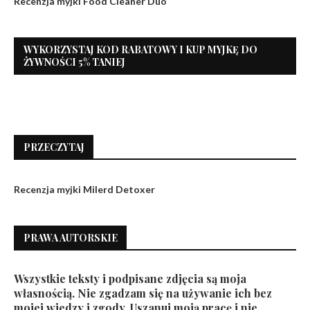
Recenzja myjki Food Cleaner Duo
WYKORZYSTAJ KOD RABATOWY I KUP MYJKĘ DO
ŻYWNOŚCI 5% TANIEJ
PRZECZYTAJ
Recenzja myjki Milerd Detoxer
PRAWA AUTORSKIE
Wszystkie teksty i podpisane zdjęcia są moja
własnością. Nie zgadzam się na używanie ich bez
mojej wiedzy i zgody. Uszanuj moją pracę i nie