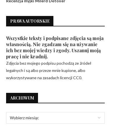
Recenzja myjki Milerd Detoxer
PRAWA AUTORSKIE
Wszystkie teksty i podpisane zdjęcia są moja
własnością. Nie zgadzam się na używanie
ich bez mojej wiedzy i zgody. Uszanuj moją
pracę i nie kradnij.
Zdjęcia bez mojego podpisu pochodzą ze źródeł
legalnych i są albo przeze mnie kupione, albo
wykorzystywane na zasadach licencji CC0.
ARCHIWUM