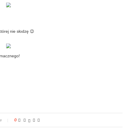
tórej nie słodzę 😉
macznego!
zy
0