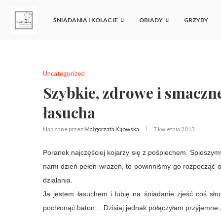
ŚNIADANIA I KOLACJE
OBIADY
GRZYBY
Uncategorized
Szybkie, zdrowe i smaczne
łasucha
Napisane przez
Małgorzata Kijowska
7 kwietnia 2013
Poranek najczęściej kojarzy się z pośpiechem. Spieszymy
nami dzień pełen wrażeń, to powinniśmy go rozpocząć od
działania.
Ja jestem łasuchem i lubię na śniadanie zjeść coś sł
pochłonąć baton… Dzisiaj jednak połączyłam przyjemne