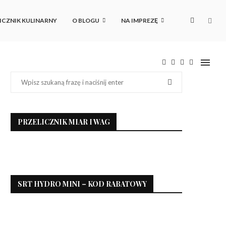
ICZNIK KULINARNY
O BLOGU
NA IMPREZĘ
PRZELICZNIK MIAR I WAG
SRT HYDRO MINI – KOD RABATOWY