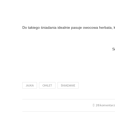
Do takiego śniadania idealnie pasuje owocowa herbata, k
S
JAJKA
OMLET
ŚNIADANIE
28 komentar