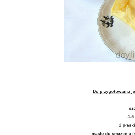
Do przygotowania j
sz
4-5
2 płask
masło do smażenia
(