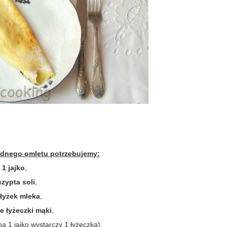
ednego omletu potrzebujemy:
1 jajko
,
czypta soli
,
 łyżek mleka
,
ie łyżeczki mąki
,
na 1 jajko wystarczy 1 łyżeczka)
.