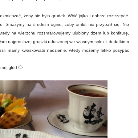
zmieszać, żeby nie było grudek. Wbić jajko i dobrze roztrzepać.
ko. Smażymy na średnim ogniu, żeby omlet nie przypalił się. Nie
 wtedy na wierzchu rozsmarowujemy ulubiony dżem lub konfiturę,
yłam najprostszej gruszki uduszonej we własnym soku z dodatkiem
 Jeśli mamy kwaskowate nadzienie, wtedy możemy lekko posypać
mój głód 🙂