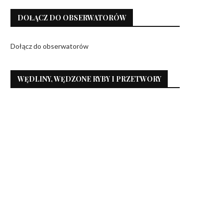
DOŁĄCZ DO OBSERWATORÓW
Dołącz do obserwatorów
WĘDLINY, WĘDZONE RYBY I PRZETWORY