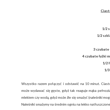
Ciast
1/2 
1/2 szk
3 czubate 
4 czubate łyżki m
1/2 
1/3
Wszystko razem połączyć i odstawić na 10 minut. Ciasto
może wydawać się gęste, gdyż tak reaguje mąka pełnoziar
mlekiem czy wodą, gdyż może źle się smażyć (naleśniki mo
Naleśniki smażymy na średnim ogniu na lekko natłuszczonej