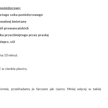
 pomidorowy:
 gęstego soku pomidorowego
 kwaśnej śmietany
iół prowansalskich
ku przeciśniętego przez praskę
pieprz, sól
na 10 minut.
ć w cienkie plastry.
rmie, przekładamy je farszem jak ciasto. Mniej więcej w takiej