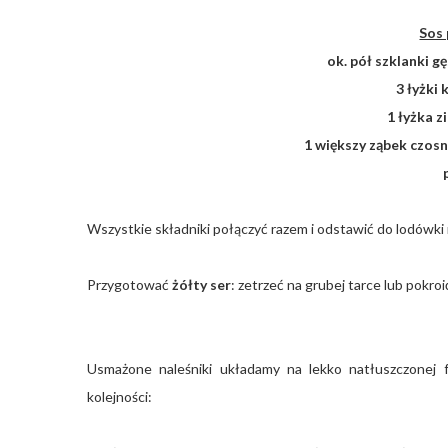
Sos
ok. pół szklanki
3 łyżki
1 łyżka z
1 większy ząbek czosn
Wszystkie składniki połączyć razem i odstawić do lodówki 
Przygotować
żółty ser
: zetrzeć na grubej tarce lub pokroi
Usmażone naleśniki układamy na lekko natłuszczonej fo
kolejności: