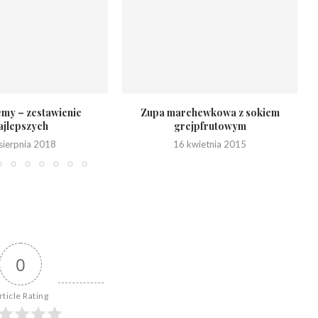
emy – zestawienie
Zupa marchewkowa z sokiem
ajlepszych
grejpfrutowym
sierpnia 2018
16 kwietnia 2015
0
rticle Rating