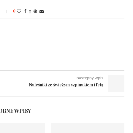
y
0
następny wpis
Naleśniki ze świeżym szpinakiem i fetą
BNE WPISY