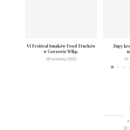
VI Festiwal Smaków Food Trucków
Zupy kr
w Gorzowie Wlkp.
n
28 września 2020
19 
A