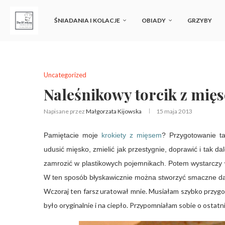
ŚNIADANIA I KOLACJE
OBIADY
GRZYBY
Uncategorized
Naleśnikowy torcik z mię
Napisane przez
Małgorzata Kijowska
15 maja 2013
Pamiętacie moje
krokiety z mięsem
? Przygotowanie t
udusić mięsko, zmielić jak przestygnie, doprawić i tak d
zamrozić w plastikowych pojemnikach.
Potem wystarczy w
W ten sposób błyskawicznie można stworzyć smaczne dan
Wczoraj ten farsz uratował mnie. Musiałam szybko przygot
było oryginalnie i na ciepło. Przypomniałam sobie o ostatn