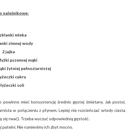
o naleśnikowe:
szklanki mleka
lanki zimnej wody
2 jajka
łyżki pszennej mąki
ąki żytniej pełnoziarnistej
łyżeczki cukru
 łyżeczki soli
 powinno mieć konsystencję średnio gęstej śmietany. Jak postoi,
nista w połączeniu z płynem. Lepiej nie rozcieńczać wtedy ciasta
gą się rwać). Trzeba wyczuć odpowiednią gęstość.
 patelni. Nie rumienimy ich zbyt mocno.