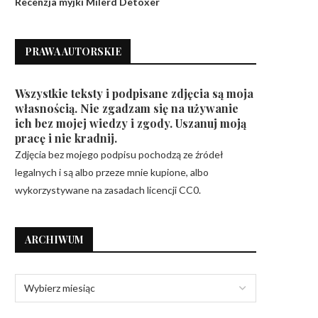
Recenzja myjki Milerd Detoxer
PRAWA AUTORSKIE
Wszystkie teksty i podpisane zdjęcia są moja
własnością. Nie zgadzam się na używanie
ich bez mojej wiedzy i zgody. Uszanuj moją
pracę i nie kradnij.
Zdjęcia bez mojego podpisu pochodzą ze źródeł
legalnych i są albo przeze mnie kupione, albo
wykorzystywane na zasadach licencji CC0.
ARCHIWUM