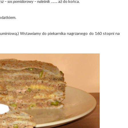
arsz – sos pomidorowy – naleśnik
……. aż do końca.
odatkiem.
 aluminiową.) Wstawiamy do piekarnika nagrzanego do 160 stopni na