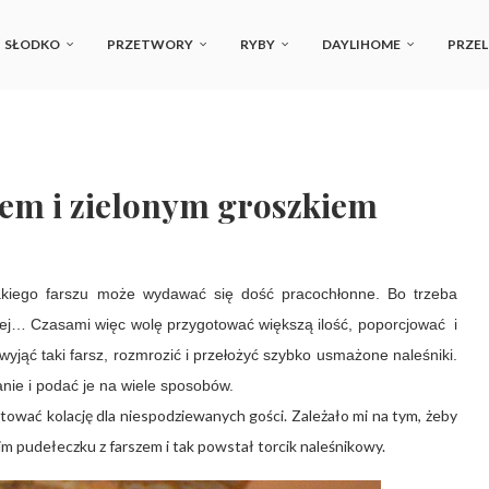
SŁODKO
PRZETWORY
RYBY
DAYLIHOME
PRZEL
sem i zielonym groszkiem
akiego farszu może wydawać się dość pracochłonne. Bo trzeba
alej…
Czasami
więc wolę przygotować większą ilość, poporcjować
i
yjąć taki farsz, rozmrozić i przełożyć szybko usmażone naleśniki.
ie i podać je na wiele sposobów.
ować kolację dla niespodziewanych gości. Zależało mi na tym, żeby
im pudełeczku z farszem i tak powstał torcik naleśnikowy.