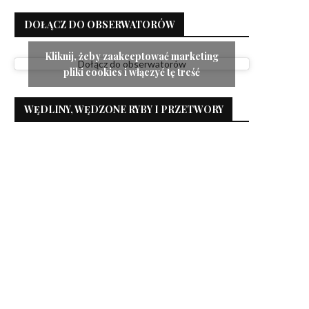
DOŁĄCZ DO OBSERWATORÓW
Kliknij, żeby zaakceptować marketing
Dołącz do obserwatorów
pliki cookies i włączyć tę treść
WĘDLINY, WĘDZONE RYBY I PRZETWORY