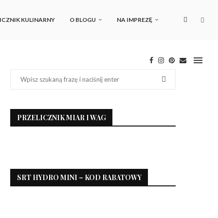
ICZNIK KULINARNY
O BLOGU
NA IMPREZĘ
PRZELICZNIK MIAR I WAG
SRT HYDRO MINI – KOD RABATOWY