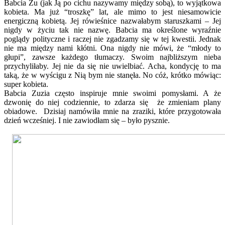
Babcia Zu (jak Ją po cichu nazywamy między sobą), to wyjątkowa
kobieta. Ma już “troszkę” lat, ale mimo to jest niesamowicie
energiczną kobietą. Jej rówieśnice nazwałabym staruszkami – Jej
nigdy w życiu tak nie nazwę. Babcia ma określone wyraźnie
poglądy polityczne i raczej nie zgadzamy się w tej kwestii. Jednak
nie ma między nami kłótni. Ona nigdy nie mówi, że “młody to
głupi”, zawsze każdego tłumaczy. Swoim najbliższym nieba
przychyliłaby. Jej nie da się nie uwielbiać. Acha, kondycję to ma
taką, że w wyścigu z Nią bym nie stanęła. No cóż, krótko mówiąc:
super kobieta.
Babcia Zuzia często inspiruje mnie swoimi pomysłami. A że
dzwonię do niej codziennie, to zdarza się że zmieniam plany
obiadowe. Dzisiaj namówiła mnie na zraziki, które przygotowała
dzień wcześniej. I nie zawiodłam się – było pysznie.