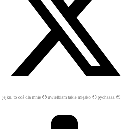
jejku, to coś dla mnie 🙂 uwielbiam takie mięsko 🙂 pychaaaa 😉