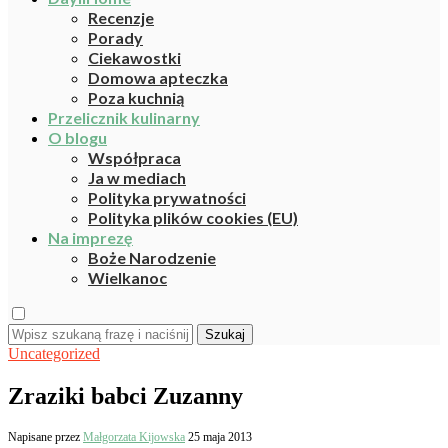
Recenzje
Porady
Ciekawostki
Domowa apteczka
Poza kuchnią
Przelicznik kulinarny
O blogu
Współpraca
Ja w mediach
Polityka prywatności
Polityka plików cookies (EU)
Na imprezę
Boże Narodzenie
Wielkanoc
Szukaj
Uncategorized
Zraziki babci Zuzanny
Napisane przez
Małgorzata Kijowska
25 maja 2013