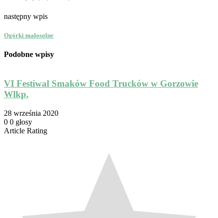
następny wpis
Ogórki małosolne
Podobne wpisy
VI Festiwal Smaków Food Trucków w Gorzowie
Wlkp.
1
28 września 2020
0
0
głosy
Article Rating