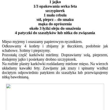
1 jajko
1/3 opakowania serka feta
szczypiorek
1 mała cebula
sól, pieprz – do smaku
mąka do oprószenia
około 3 łyżki oleju do smażenia
4 patyczki do szaszłyków lub nitka do związania
Mięso myjemy i osuszamy papierowym ręcznikiem.
Odkrawamy 4 kotlety i zbijamy je tłuczkiem, podobnie jak
schabowe. Solimy i pieprzymy.
Pozostałą część karkówki mielimy. Doprawiamy solą, pieprzem,
dodajemy jajko i posiekany drobno szczypiorek.
Na rozbite plastry karkówki rozkładamy mielone mięso. Na wierzch
układamy kawałki fety. Zawijamy jak zrazy i spinamy wzdłuż
dociętym odpowiednio patykiem do szaszłyka lub przewiązujemy
nitką bawełnianą.