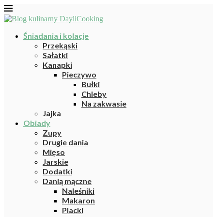
Śniadania i kolacje
Przekąski
Sałatki
Kanapki
Pieczywo
Bułki
Chleby
Na zakwasie
Jajka
Obiady
Zupy
Drugie dania
Mięso
Jarskie
Dodatki
Danią mączne
Naleśniki
Makaron
Placki