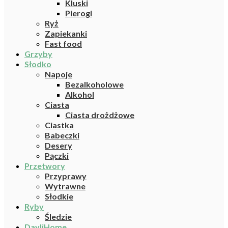
Kluski
Pierogi
Ryż
Zapiekanki
Fast food
Grzyby
Słodko
Napoje
Bezalkoholowe
Alkohol
Ciasta
Ciasta drożdżowe
Ciastka
Babeczki
Desery
Pączki
Przetwory
Przyprawy
Wytrawne
Słodkie
Ryby
Śledzie
DayliHome