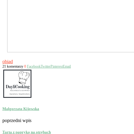
obiad
21 komentarzy
0
Facebook
Twitter
Pinterest
Email
Małgorzata Kijowska
poprzedni wpis
Tarta z papryką na otrębach