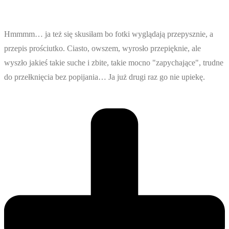
Hmmmm… ja też się skusiłam bo fotki wyglądają przepysznie, a
przepis prościutko. Ciasto, owszem, wyrosło przepięknie, ale
wyszło jakieś takie suche i zbite, takie mocno "zapychające", trudne
do przełknięcia bez popijania… Ja już drugi raz go nie upiekę.