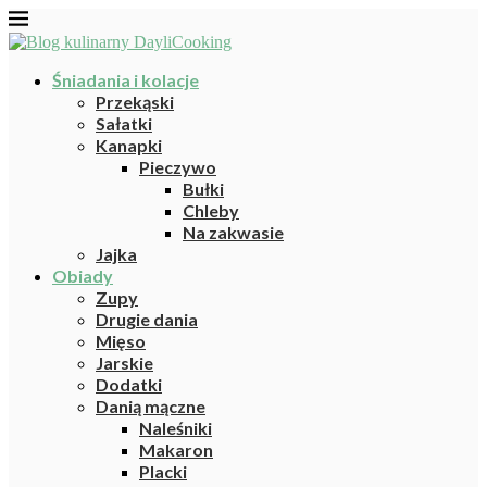
Śniadania i kolacje
Przekąski
Sałatki
Kanapki
Pieczywo
Bułki
Chleby
Na zakwasie
Jajka
Obiady
Zupy
Drugie dania
Mięso
Jarskie
Dodatki
Danią mączne
Naleśniki
Makaron
Placki