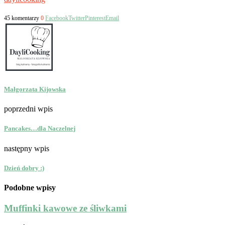
45 komentarzy
0
Facebook
Twitter
Pinterest
Email
Małgorzata Kijowska
poprzedni wpis
Pancakes…dla Naczelnej
następny wpis
Dzień dobry :)
Podobne wpisy
Muffinki kawowe ze śliwkami