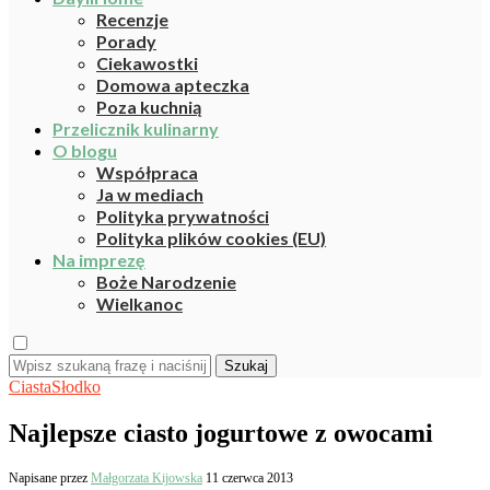
Recenzje
Porady
Ciekawostki
Domowa apteczka
Poza kuchnią
Przelicznik kulinarny
O blogu
Współpraca
Ja w mediach
Polityka prywatności
Polityka plików cookies (EU)
Na imprezę
Boże Narodzenie
Wielkanoc
Szukaj
Ciasta
Słodko
Najlepsze ciasto jogurtowe z owocami
Napisane przez
Małgorzata Kijowska
11 czerwca 2013