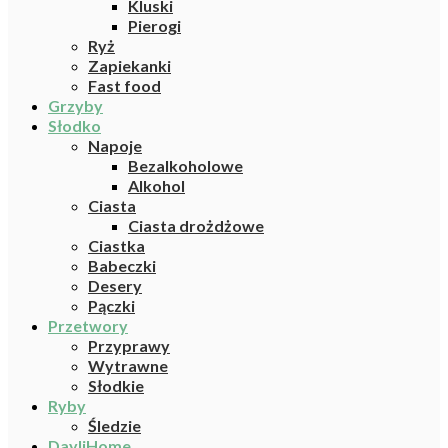
Kluski
Pierogi
Ryż
Zapiekanki
Fast food
Grzyby
Słodko
Napoje
Bezalkoholowe
Alkohol
Ciasta
Ciasta drożdżowe
Ciastka
Babeczki
Desery
Pączki
Przetwory
Przyprawy
Wytrawne
Słodkie
Ryby
Śledzie
DayliHome