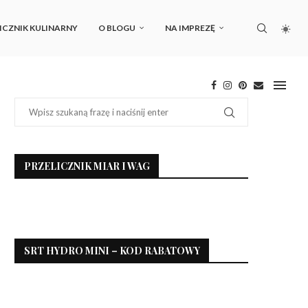
ICZNIK KULINARNY
O BLOGU
NA IMPREZĘ
PRZELICZNIK MIAR I WAG
SRT HYDRO MINI – KOD RABATOWY