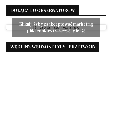
DOŁĄCZ DO OBSERWATORÓW
Kliknij, żeby zaakceptować marketing
Dołącz do obserwatorów
pliki cookies i włączyć tę treść
WĘDLINY, WĘDZONE RYBY I PRZETWORY