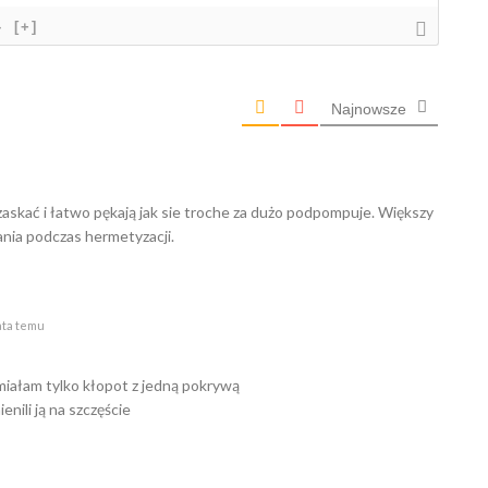
}
[+]
Najnowsze
rzaskać i łatwo pękają jak sie troche za dużo podpompuje. Większy
nia podczas hermetyzacji.
ata temu
 miałam tylko kłopot z jedną pokrywą
nili ją na szczęście