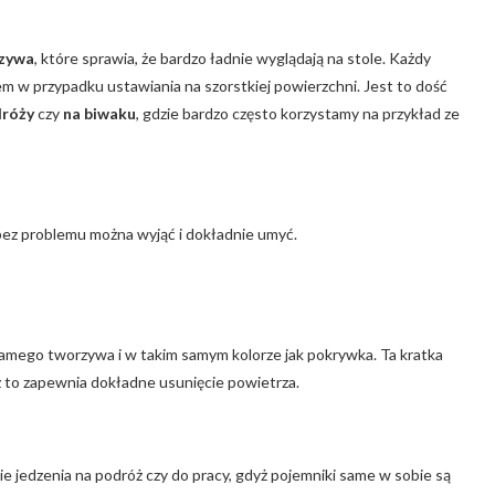
rzywa
, które sprawia, że bardzo ładnie wyglądają na stole. Każdy
em w przypadku ustawiania na szorstkiej powierzchni. Jest to dość
dróży
czy
na biwaku
, gdzie bardzo często korzystamy na przykład ze
 bez problemu można wyjąć i dokładnie umyć.
amego tworzywa i w takim samym kolorze jak pokrywka. Ta kratka
z to zapewnia dokładne usunięcie powietrza.
 jedzenia na podróż czy do pracy, gdyż pojemniki same w sobie są