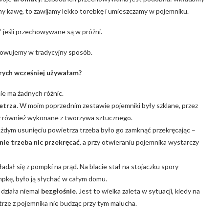
my kawę, to zawijamy lekko torebkę i umieszczamy w pojemniku.
kie” jeśli przechowywane są w próżni.
chowujemy w tradycyjny sposób.
rych wcześniej używałam?
ie ma żadnych różnic.
etrza
. W moim poprzednim zestawie pojemniki były szklane, przez
iaż również wykonane z tworzywa sztucznego.
ażdym usunięciu powietrza trzeba było go zamknąć przekręcając –
nie trzeba nic przekręcać
, a przy otwieraniu pojemnika wystarczy
dał się z pompki na prąd. Na blacie stał na stojaczku spory
mpkę, było ją słychać w całym domu.
a działa niemal
bezgłośnie
. Jest to wielka zaleta w sytuacji, kiedy na
rze z pojemnika nie budząc przy tym malucha.