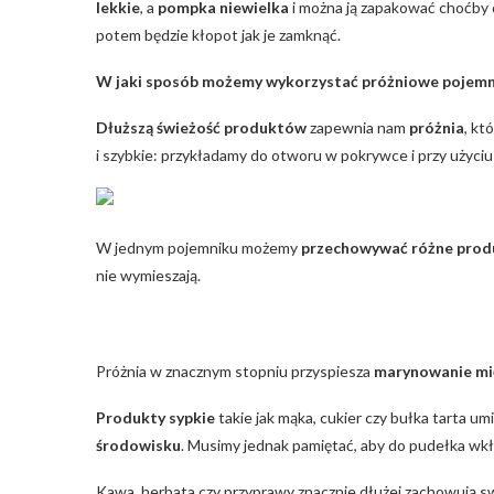
lekkie
, a
pompka niewielka
i można ją zapakować choćby 
potem będzie kłopot jak je zamknąć.
W jaki sposób możemy wykorzystać próżniowe pojemn
Dłuższą świeżość produktów
zapewnia nam
próżnia
, k
i szybkie: przykładamy do otworu w pokrywce i przy użyci
W jednym pojemniku możemy
przechowywać różne prod
nie wymieszają.
Próżnia w znacznym stopniu przyspiesza
marynowanie mię
Produkty sypkie
takie jak mąka, cukier czy bułka tarta 
środowisku
. Musimy jednak pamiętać, aby do pudełka wk
Kawa, herbata czy przyprawy znacznie dłużej zachowują 