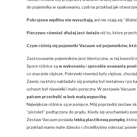
do pojemnika w opakowaniu, czyli na przykład jak otworzy
Pokrojone wędliny nie wysychają
, ani nie stają się “ślis
Pieczywo również dłużej jest świeże
niż to, które prze
Czym różnią się pojemniki Vacuum od pojemników, któ
Zastosowanie pojemników jest identyczne, w tej kwestii n
Spore różnice są
w wykonaniu
i
sposobie usuwania powi
co znacznie cięższe. Pokrywki również były cięższe, choc
Zawór, na który nakładało się pompkę był metalowy i po k
uchwyt był niewielki i mało poręczny. W zestawie Vacuum
palcem przechylić w bok małą wypustkę
.
Największe różnice są w pompce. Mój poprzedni zestaw skła
“pistolet” podłączony do prądu. Kiedy się uruchamiało po
Zestaw Vacuum posiada
lekką plastikową pompkę
, któr
przykład mamy małe dziecko i chcielibyśmy odessać powiet