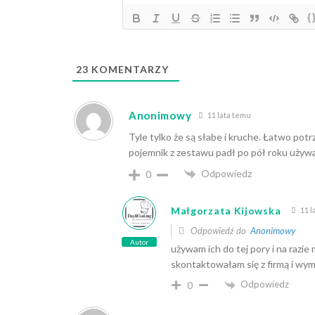
{
23
KOMENTARZY
Anonimowy
11 lata temu
Tyle tylko że są słabe i kruche. Łatwo pot
pojemnik z zestawu padł po pół roku używa
Odpowiedz
0
Małgorzata Kijowska
11 l
Odpowiedź do
Anonimowy
Autor
używam ich do tej pory i na razie
skontaktowałam się z firmą i wymie
Odpowiedz
0