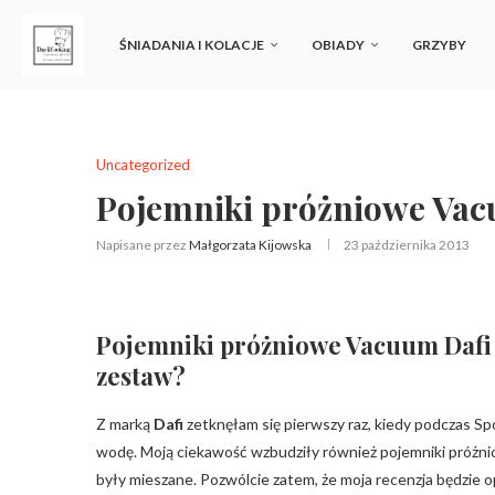
ŚNIADANIA I KOLACJE
OBIADY
GRZYBY
Uncategorized
Pojemniki próżniowe Vac
Napisane przez
Małgorzata Kijowska
23 października 2013
Pojemniki próżniowe Vacuum Dafi –
zestaw?
Z marką
Dafi
zetknęłam się pierwszy raz, kiedy podczas Sp
wodę. Moją ciekawość wzbudziły również pojemniki próż
były mieszane. Pozwólcie zatem, że moja recenzja będzie o