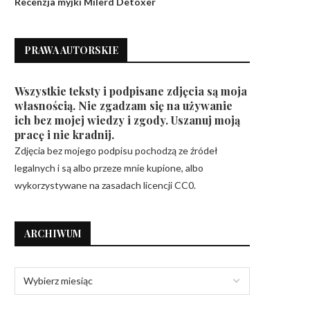
Recenzja myjki Milerd Detoxer
PRAWA AUTORSKIE
Wszystkie teksty i podpisane zdjęcia są moja
własnością. Nie zgadzam się na używanie
ich bez mojej wiedzy i zgody. Uszanuj moją
pracę i nie kradnij.
Zdjęcia bez mojego podpisu pochodzą ze źródeł
legalnych i są albo przeze mnie kupione, albo
wykorzystywane na zasadach licencji CC0.
ARCHIWUM