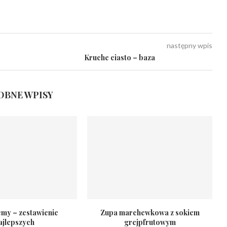
następny wpis
Kruche ciasto – baza
BNE WPISY
emy – zestawienie
Zupa marchewkowa z sokiem
ajlepszych
grejpfrutowym