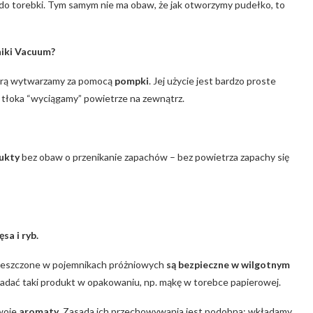
do torebki. Tym samym nie ma obaw, że jak otworzymy pudełko, to
iki Vacuum?
tórą wytwarzamy za pomocą
pompki
. Jej użycie jest bardzo proste
u tłoka “wyciągamy” powietrze na zewnątrz.
ukty
bez obaw o przenikanie zapachów – bez powietrza zapachy się
sa i ryb.
umieszczone w pojemnikach próżniowych
są bezpieczne w wilgotnym
ładać taki produkt w opakowaniu, np. mąkę w torebce papierowej.
swoje
aromaty
. Zasada ich przechowywania jest podobna: wkładamy