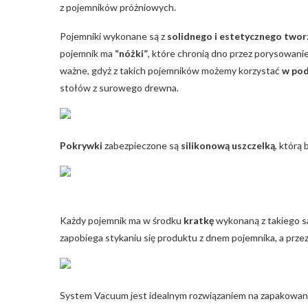
z pojemników próżniowych.
Pojemniki wykonane są z
solidnego i estetycznego two
pojemnik ma
“nóżki”
, które chronią dno przez porysowani
ważne, gdyż z takich pojemników możemy korzystać
w po
stołów z surowego drewna.
Pokrywki
zabezpieczone są
silikonową uszczelką
, którą
Każdy pojemnik ma w środku
kratkę
wykonaną z takiego s
zapobiega stykaniu się produktu z dnem pojemnika, a prze
System Vacuum jest idealnym rozwiązaniem na zapakowanie