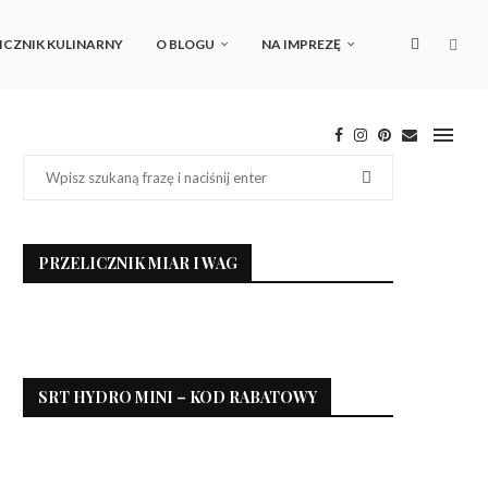
ICZNIK KULINARNY
O BLOGU
NA IMPREZĘ
PRZELICZNIK MIAR I WAG
SRT HYDRO MINI – KOD RABATOWY