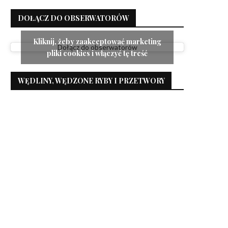
DOŁĄCZ DO OBSERWATORÓW
Kliknij, żeby zaakceptować marketing
Dołącz do obserwatorów
pliki cookies i włączyć tę treść
WĘDLINY, WĘDZONE RYBY I PRZETWORY