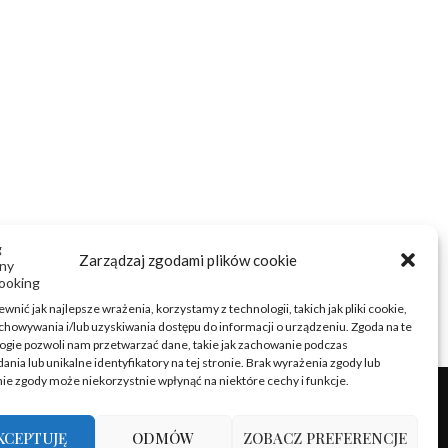
Zarządzaj zgodami plików cookie
wnić jak najlepsze wrażenia, korzystamy z technologii, takich jak pliki cookie,
chowywania i/lub uzyskiwania dostępu do informacji o urządzeniu. Zgoda na te
ogie pozwoli nam przetwarzać dane, takie jak zachowanie podczas
ania lub unikalne identyfikatory na tej stronie. Brak wyrażenia zgody lub
ie zgody może niekorzystnie wpłynąć na niektóre cechy i funkcje.
KCEPTUJĘ
ODMÓW
ZOBACZ PREFERENCJE