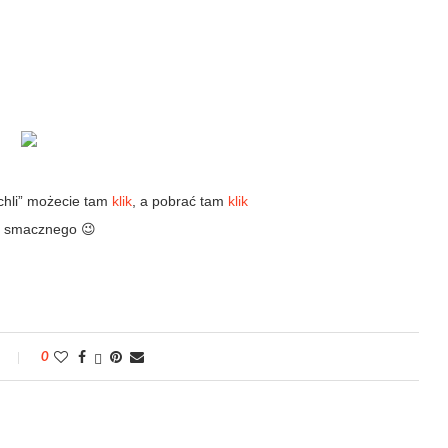
chli” możecie tam
klik
, a pobrać tam
klik
 smacznego 😉
0