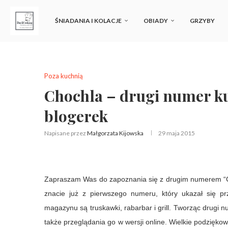
ŚNIADANIA I KOLACJE
OBIADY
GRZYBY
Poza kuchnią
Chochla – drugi numer k
blogerek
Napisane przez
Małgorzata Kijowska
29 maja 2015
Zapraszam Was do zapoznania się z drugim numerem “C
znacie już z pierwszego numeru, który ukazał się 
magazynu są truskawki, rabarbar i grill. Tworząc drugi 
także przeglądania go w wersji online. Wielkie podzięko