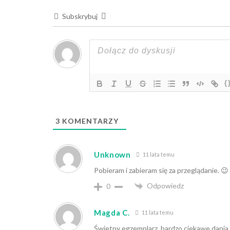
Subskrybuj
{
3
KOMENTARZY
Unknown
11 lata temu
Pobieram i zabieram się za przeglądanie. 😉
Odpowiedz
0
Magda C.
11 lata temu
Świetny egzemplarz, bardzo ciekawe dania