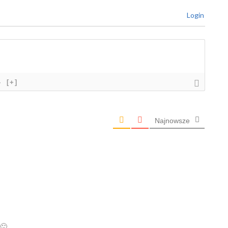
Login
}
[+]
Najnowsze
 🙂