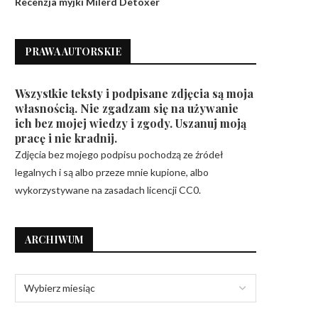
Recenzja myjki Milerd Detoxer
PRAWA AUTORSKIE
Mój własny sklep internetowy – czy
True Italian Taste, czy
polecam?
certyfikowanie sklepó
Wszystkie teksty i podpisane zdjęcia są moja
oryginalnymi...
własnością. Nie zgadzam się na używanie
1 lipca 2021
ich bez mojej wiedzy i zgody. Uszanuj moją
8 czerwca 2021
pracę i nie kradnij.
Zdjęcia bez mojego podpisu pochodzą ze źródeł
legalnych i są albo przeze mnie kupione, albo
wykorzystywane na zasadach licencji CC0.
ARCHIWUM