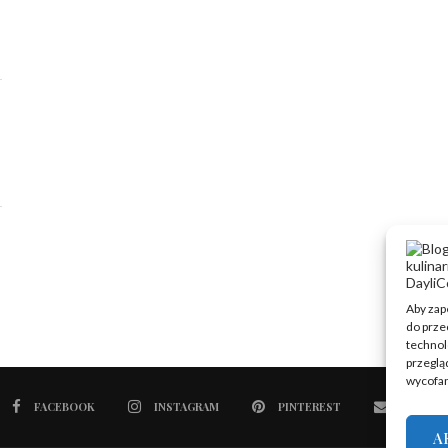
Aby zape
do prze
technol
przegląd
wycofan
FACEBOOK
INSTAGRAM
PINTEREST
EMAIL
A