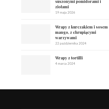
suszonymi pomidorami i
ziołami
19 maja 2026
Wrapy z kurczakiem i sosem
mango, z chrupiącymi
warzywami
22 października 2024
Wrapy z tortilli
4 marca 2024