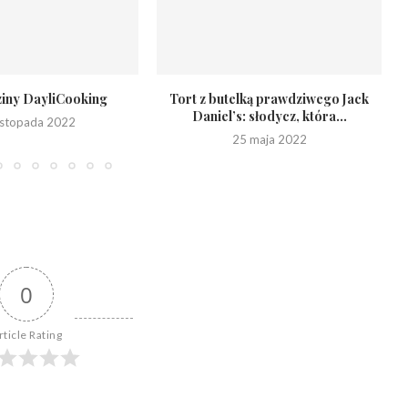
ziny DayliCooking
Tort z butelką prawdziwego Jack
Daniel’s: słodycz, która...
listopada 2022
25 maja 2022
0
rticle Rating