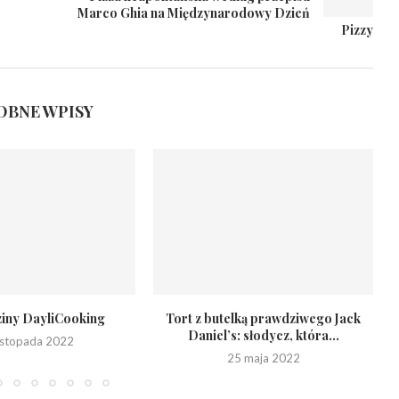
Marco Ghia na Międzynarodowy Dzień
Pizzy
BNE WPISY
ziny DayliCooking
Tort z butelką prawdziwego Jack
Daniel’s: słodycz, która...
listopada 2022
25 maja 2022