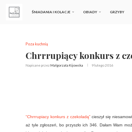
ŚNIADANIA I KOLACJE
OBIADY
GRZYBY
Poza kuchnią
Chrrrupiący konkurs z c
Napisane przez
Małgorzata Kijowska
9 lutego 2016
“Chrrrupiacy konkurs z czekoladą”
cieszył się niesamowi
aż tyle zgłoszeń, bo przyszło ich 346. Dałam Wam m