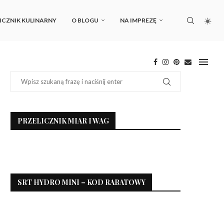
ICZNIK KULINARNY
O BLOGU
NA IMPREZĘ
PRZELICZNIK MIAR I WAG
SRT HYDRO MINI – KOD RABATOWY