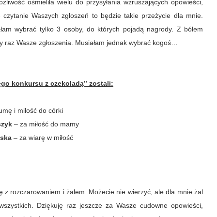
żliwość ośmieliła wielu do przysyłania wzruszających opowieści,
czytanie Waszych zgłoszeń to będzie takie przeżycie dla mnie.
ałam wybrać tylko 3 osoby, do których pojadą nagrody. Z bólem
ejny raz Wasze zgłoszenia. Musiałam jednak wybrać kogoś…
go konkursu z czekoladą” zostali:
mę i miłość do córki
czyk
– za miłość do mamy
ńska
– za wiarę w miłość
ę z rozczarowaniem i żalem. Możecie nie wierzyć, ale dla mnie żal
wszystkich. Dziękuję raz jeszcze za Wasze cudowne opowieści,