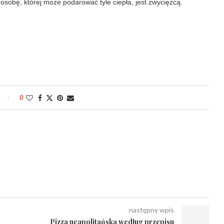
 osobę, której może podarować tyle ciepła, jest zwycięzcą.
0
następny wpis
Pizza neapolitańska według przepisu