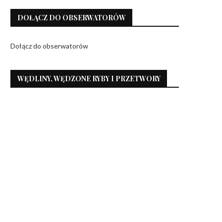
DOŁĄCZ DO OBSERWATORÓW
Dołącz do obserwatorów
WĘDLINY, WĘDZONE RYBY I PRZETWORY