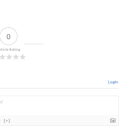
0
rticle Rating
Login
}
[+]