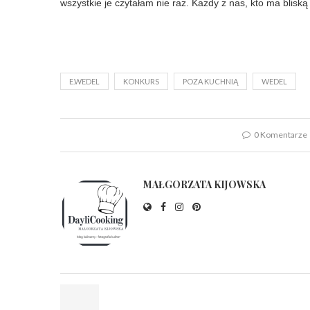
wszystkie je czytałam nie raz. Każdy z nas, kto ma bliską
E.WEDEL
KONKURS
POZA KUCHNIĄ
WEDEL
0 Komentarze
MAŁGORZATA KIJOWSKA