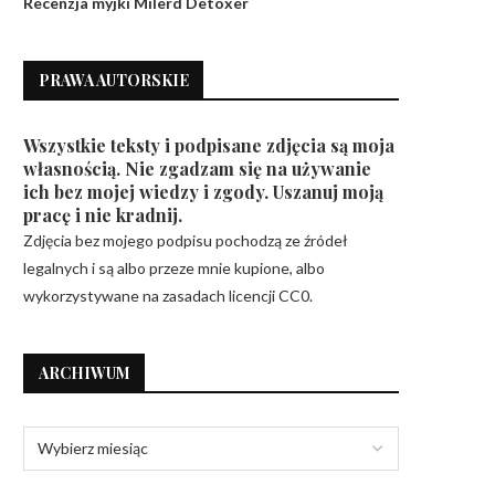
Recenzja myjki Milerd Detoxer
PRAWA AUTORSKIE
Wszystkie teksty i podpisane zdjęcia są moja
własnością. Nie zgadzam się na używanie
ich bez mojej wiedzy i zgody. Uszanuj moją
pracę i nie kradnij.
Zdjęcia bez mojego podpisu pochodzą ze źródeł
legalnych i są albo przeze mnie kupione, albo
wykorzystywane na zasadach licencji CC0.
ARCHIWUM
Mój własny sklep internetowy – czy
True Italian Taste, czy
polecam?
certyfikowanie sklepó
oryginalnymi...
1 lipca 2021
8 czerwca 2021