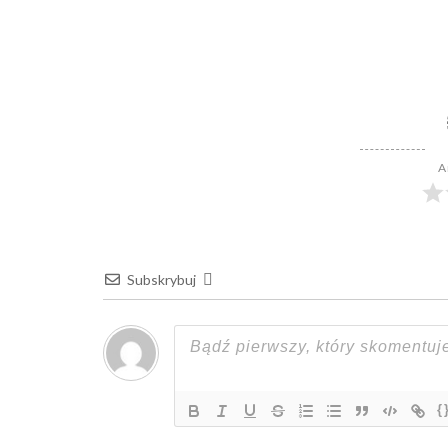
A
Subskrybuj
{