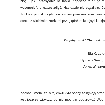
blogu, jak i przesyłania na maila. Zapewne ta druga mo
wspomnień, a nawet zdjęć. Naprawdę nie sądziłam, że 
Konkurs jednak rządzi się swoimi prawami, więc musi
serca, z wielkimi rozterkami przeglądałam kolejny i kol
Zwycięzcami “Chrrrupiące
Ela K.
za du
Cyprian Nawoj
Anna Wilczy
Kochani, wiem, że w tej chwili 343 osoby zamykają stron
jest jeszcze większy, bo nie mogłam obdarować Was 