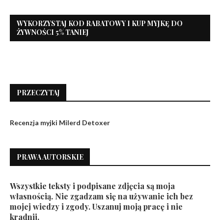
WYKORZYSTAJ KOD RABATOWY I KUP MYJKĘ DO
ŻYWNOŚCI 5% TANIEJ
PRZECZYTAJ
Recenzja myjki Milerd Detoxer
PRAWA AUTORSKIE
Wszystkie teksty i podpisane zdjęcia są moja
własnością. Nie zgadzam się na używanie ich bez
mojej wiedzy i zgody. Uszanuj moją pracę i nie
kradnij.