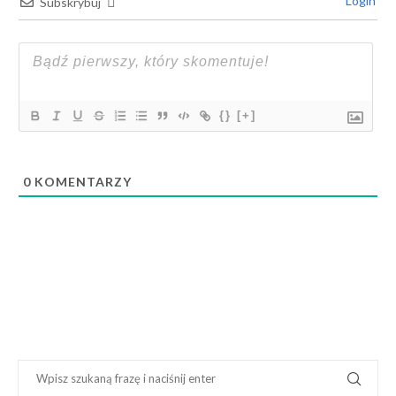
Login
Subskrybuj
{}
[+]
0
KOMENTARZY