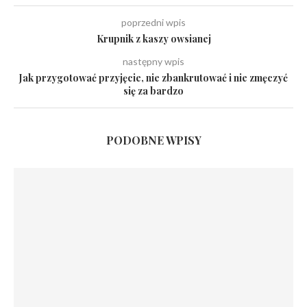
poprzedni wpis
Krupnik z kaszy owsianej
następny wpis
Jak przygotować przyjęcie, nie zbankrutować i nie zmęczyć
się za bardzo
PODOBNE WPISY