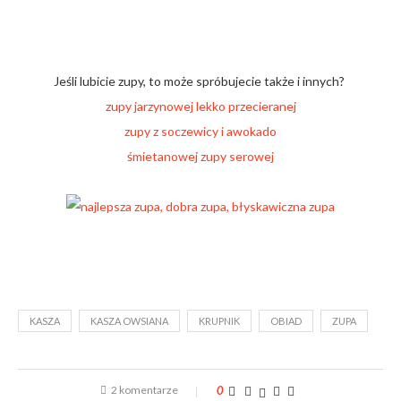
Jeśli lubicie zupy, to może spróbujecie także i innych?
zupy jarzynowej lekko przecieranej
zupy z soczewicy i awokado
śmietanowej zupy serowej
KASZA
KASZA OWSIANA
KRUPNIK
OBIAD
ZUPA
2 komentarze
0