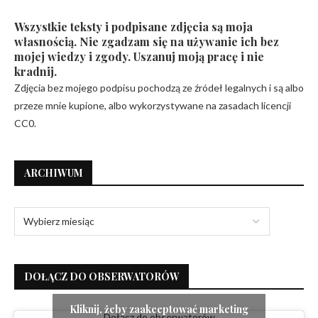
Wszystkie teksty i podpisane zdjęcia są moja
własnością. Nie zgadzam się na używanie ich bez
mojej wiedzy i zgody. Uszanuj moją pracę i nie
kradnij.
Zdjęcia bez mojego podpisu pochodzą ze źródeł legalnych i są albo
przeze mnie kupione, albo wykorzystywane na zasadach licencji
CC0.
ARCHIWUM
DOŁĄCZ DO OBSERWATORÓW
Kliknij, żeby zaakceptować marketing
Dołącz do obserwatorów