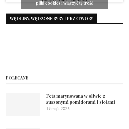
pliki cookies i włączyć tę treść
WĘDLINY, WĘDZONE RYBY I PRZETWORY
POLECANE
Feta marynowana w oliwie z
suszonymi pomidorami i ziołami
19 maja 2026