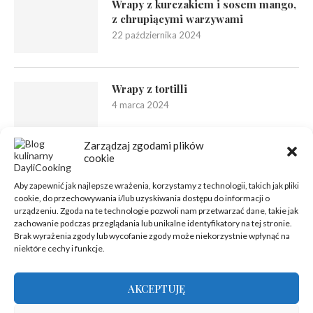
Wrapy z kurczakiem i sosem mango,
z chrupiącymi warzywami
22 października 2024
Wrapy z tortilli
4 marca 2024
Zarządzaj zgodami plików
cookie
Aby zapewnić jak najlepsze wrażenia, korzystamy z technologii, takich jak pliki
cookie, do przechowywania i/lub uzyskiwania dostępu do informacji o
urządzeniu. Zgoda na te technologie pozwoli nam przetwarzać dane, takie jak
zachowanie podczas przeglądania lub unikalne identyfikatory na tej stronie.
Brak wyrażenia zgody lub wycofanie zgody może niekorzystnie wpłynąć na
niektóre cechy i funkcje.
AKCEPTUJĘ