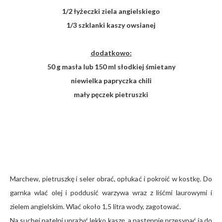
1/2 łyżeczki ziela angielskiego
1/3 szklanki kaszy owsianej
dodatkowo:
50 g masła lub 150 ml słodkiej śmietany
niewielka papryczka chili
mały pęczek pietruszki
Marchew, pietruszkę i seler obrać, opłukać i pokroić w kostkę. Do
garnka wlać olej i poddusić warzywa wraz z liśćmi laurowymi i
zielem angielskim. Wlać około 1,5 litra wody, zagotować.
Na suchej patelni uprażyć lekko kaszę, a następnie przesypać ją do