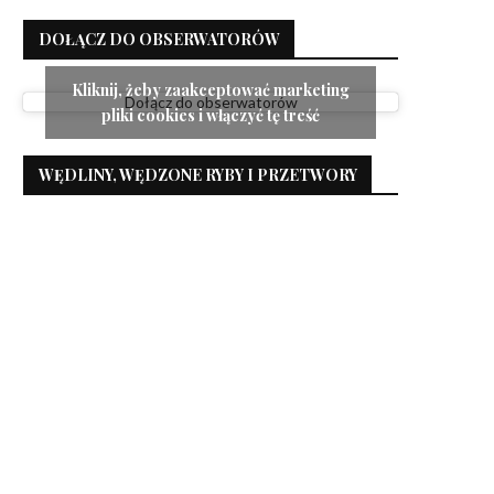
DOŁĄCZ DO OBSERWATORÓW
Kliknij, żeby zaakceptować marketing
Dołącz do obserwatorów
pliki cookies i włączyć tę treść
WĘDLINY, WĘDZONE RYBY I PRZETWORY