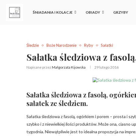
ŚNIADANIA I KOLACJE
OBIADY
GRZYBY
Śledzie
Boże Narodzenie
Ryby
Sałatki
Sałatka śledziowa z fasol
Napisane przez
Małgorzata Kijowska
29 lutego 2016
Sałatka śledziowa z fasolą, ogórki
sałatek ze śledziem.
Sałatka śledziowa z fasolą, ogórkiem i porem – prosta i sz
szybko i z niewielkiej ilości produktów. Może ona, ciasno u
tygodnia. Niewątpliwie jest to idealna propozycja na imprez