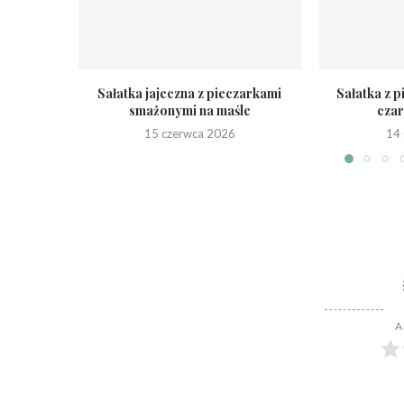
Sałatka jajeczna z pieczarkami
Sałatka z 
smażonymi na maśle
czar
15 czerwca 2026
14 
A