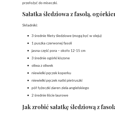
przełożyć do miseczki.
Sałatka śledziowa z fasolą, ogórki
Składniki:
3 średnie filety śledziowe (mogą być w oleju)
1 puszka czerwonej fasoli
jasna część pora – około 12-15 cm
3 średnie ogórki kiszone
oliwa z oliwek
niewielki pęczek koperku
niewielki pęczek natki pietruszki
pół łyżeczki ziaren ziela angielskiego
2 średnie liście laurowe
Jak zrobić sałatkę śledziową z faso