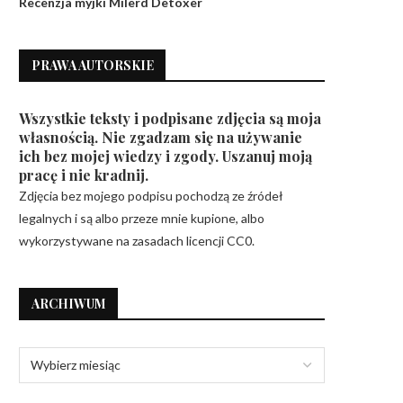
Recenzja myjki Milerd Detoxer
PRAWA AUTORSKIE
Wszystkie teksty i podpisane zdjęcia są moja
własnością. Nie zgadzam się na używanie
ich bez mojej wiedzy i zgody. Uszanuj moją
pracę i nie kradnij.
Zdjęcia bez mojego podpisu pochodzą ze źródeł
legalnych i są albo przeze mnie kupione, albo
wykorzystywane na zasadach licencji CC0.
ARCHIWUM