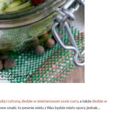
lią i cytryną
,
śledzie w śmietanowym sosie curry
, a także
śledzie w
owe smaki, to pewnie wielu z Was będzie miało opory, jednak…