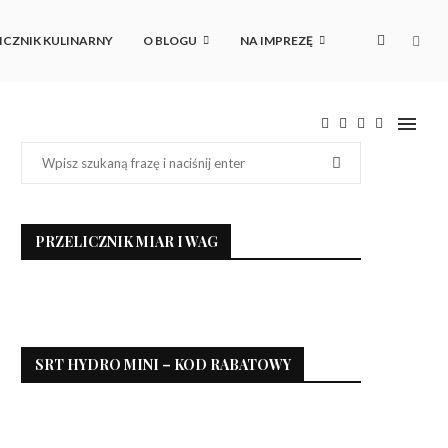
ICZNIK KULINARNY
O BLOGU
NA IMPREZĘ
PRZELICZNIK MIAR I WAG
SRT HYDRO MINI – KOD RABATOWY