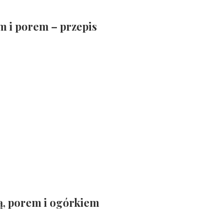
em i porem – przepis
lą, porem i ogórkiem