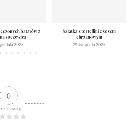
pieczonych batatów z
Sałatka z tortellini z sosem
ną soczewicą
chrzanowym
grudnia 2025
29 listopada 2025
0
rticle Rating