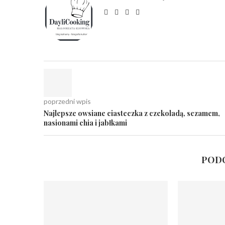
poprzedni wpis
Najlepsze owsiane ciasteczka z czekoladą, sezamem,
nasionami chia i jabłkami
PODO