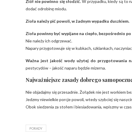
Ziół nie powinno się słodzić.
W przypadku, kiedy są to n
dodać odrobinę miodu.
Zioła należy pić powoli, w żadnym wypadku duszkiem.
Zioła powinny być wypijane na ciepło, bezpośrednio po
Nie należy ich odgrzewać.
Napary przygotowuje się w kubkach, szklankach, naczyni
Ważna jest jakość wody użytej do przygotowania n
pestycydów – jakość naparu będzie mizerna.
Najważniejsze zasady dobrego samopoczuci
Nie objadajmy się przesadnie. Żołądek nie jest workiem b
Jedzmy niewielkie porcje powoli, wtedy szybciej się nasyci
Obok siedzenia za stołem i biesiadowania, wpiszmy w czas 
PORADY