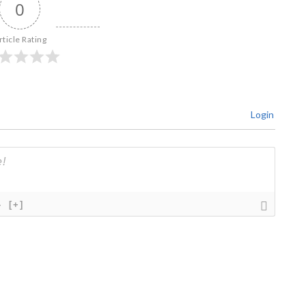
0
rticle Rating
Login
}
[+]