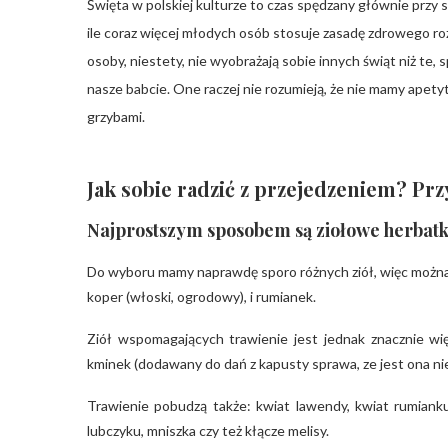
Święta w polskiej kulturze to czas spędzany głównie prz
ile coraz więcej młodych osób stosuje zasadę zdrowego ro
osoby, niestety, nie wyobrażają sobie innych świąt niż te
nasze babcie. One raczej nie rozumieją, że nie mamy apety
grzybami.
Jak sobie radzić z przejedzeniem? Pr
Najprostszym sposobem są ziołowe herbatk
Do wyboru mamy naprawdę sporo różnych ziół, więc można 
koper (włoski, ogrodowy), i rumianek.
Ziół wspomagających trawienie jest jednak znacznie więc
kminek (dodawany do dań z kapusty sprawa, ze jest ona niec
Trawienie pobudzą także: kwiat lawendy, kwiat rumianku p
lubczyku, mniszka czy też kłącze melisy.