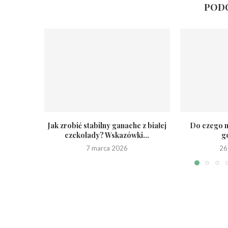
PODO
Jak zrobić stabilny ganache z białej
Do czego m
czekolady? Wskazówki...
g
7 marca 2026
26