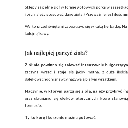
Sklepy są pełne ziół w formie gotowych porcji w saszetka
ilości należy stosować dane zioła. (Przeważnie jest ilość mn
Warto przed świętami zaopatrzyć się w taką herbatkę. Na 
kolejnej kawy.
Jak najlepiej parzyć zioła?
Ziół nie powinno się zalewać intensywnie bulgoczący
zaczyna wrzeć i staje się jakby mętna, z dużą iloś
dalekowschodni znawcy nazywają białym wrzątkiem.
Naczynie, w którym parzą się zioła, należy przykryć
(n
oraz ulatnianiu się olejków eterycznych, które stanow
termosie.
Tylko korę i korzenie można gotować.