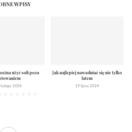
BNE WPISY
ożna użyć soli poza
Jak najlepiej nawadniać się nie tylko
otowaniem
latem
 lutego 2026
19 lipca 2024