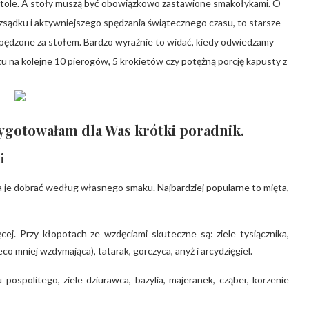
y stole. A stoły muszą być obowiązkowo zastawione smakołykami. O
zsądku i aktywniejszego spędzania świątecznego czasu, to starsze
, spędzone za stołem. Bardzo wyraźnie to widać, kiedy odwiedzamy
tu na kolejne 10 pierogów, 5 krokietów czy potężną porcję kapusty z
zygotowałam dla Was krótki poradnik.
i
je dobrać według własnego smaku. Najbardziej popularne to mięta,
ej. Przy kłopotach ze wzdęciami skuteczne są: ziele tysiącznika,
o mniej wzdymająca), tatarak, gorczyca, anyż i arcydzięgiel.
ospolitego, ziele dziurawca, bazylia, majeranek, cząber, korzenie