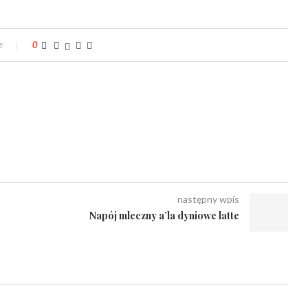
e
0
następny wpis
Napój mleczny a’la dyniowe latte