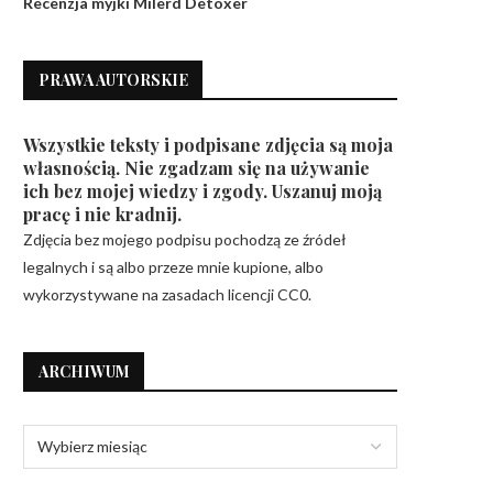
Recenzja myjki Milerd Detoxer
PRAWA AUTORSKIE
Wszystkie teksty i podpisane zdjęcia są moja
własnością. Nie zgadzam się na używanie
ich bez mojej wiedzy i zgody. Uszanuj moją
pracę i nie kradnij.
Zdjęcia bez mojego podpisu pochodzą ze źródeł
legalnych i są albo przeze mnie kupione, albo
wykorzystywane na zasadach licencji CC0.
ARCHIWUM