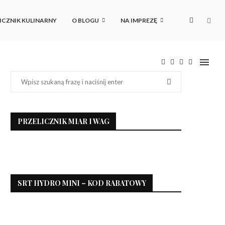
ICZNIK KULINARNY
O BLOGU
NA IMPREZĘ
PRZELICZNIK MIAR I WAG
SRT HYDRO MINI – KOD RABATOWY