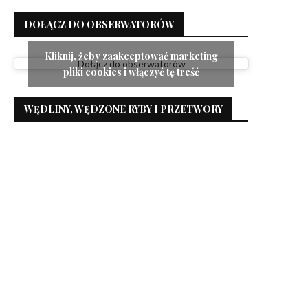
DOŁĄCZ DO OBSERWATORÓW
Kliknij, żeby zaakceptować marketing
Dołącz do obserwatorów
pliki cookies i włączyć tę treść
WĘDLINY, WĘDZONE RYBY I PRZETWORY