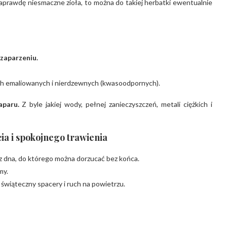
aprawdę niesmaczne zioła, to można do takiej herbatki ewentualnie
 zaparzeniu.
ach emaliowanych i nierdzewnych (kwasoodpornych).
aparu.
Z byle jakiej wody, pełnej zanieczyszczeń, metali ciężkich i
a i spokojnego trawienia
ez dna, do którego można dorzucać bez końca.
my.
świąteczny spacery i ruch na powietrzu.