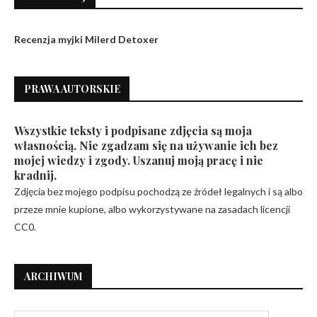
Recenzja myjki Milerd Detoxer
PRAWA AUTORSKIE
Wszystkie teksty i podpisane zdjęcia są moja
własnością. Nie zgadzam się na używanie ich bez
mojej wiedzy i zgody. Uszanuj moją pracę i nie
kradnij.
Zdjęcia bez mojego podpisu pochodzą ze źródeł legalnych i są albo
przeze mnie kupione, albo wykorzystywane na zasadach licencji
CC0.
ARCHIWUM