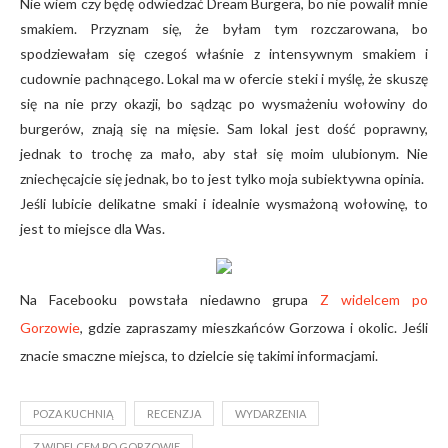
Nie wiem czy będę odwiedzać Dream Burgera, bo nie powalił mnie
smakiem. Przyznam się, że byłam tym rozczarowana, bo
spodziewałam się czegoś właśnie z intensywnym smakiem i
cudownie pachnącego. Lokal ma w ofercie steki i myślę, że skuszę
się na nie przy okazji, bo sądząc po wysmażeniu wołowiny do
burgerów, znają się na mięsie. Sam lokal jest dość poprawny,
jednak to trochę za mało, aby stał się moim ulubionym. Nie
zniechęcajcie się jednak, bo to jest tylko moja subiektywna opinia.
Jeśli lubicie delikatne smaki i idealnie wysmażoną wołowinę, to
jest to miejsce dla Was.
Na Facebooku powstała niedawno grupa
Z widelcem po
Gorzowie
, gdzie zapraszamy mieszkańców Gorzowa i okolic. Jeśli
znacie smaczne miejsca, to dzielcie się takimi informacjami.
POZA KUCHNIĄ
RECENZJA
WYDARZENIA
Z WIDELCEM PO GORZOWIE