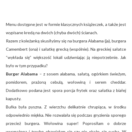
Menu dostępne jest w formie klasycznych książeczek, a także jest
wypisane kredą na dwóch (chyba dwóch) ścianach.
Razem z koleżanką skusiłyśmy się na burgera Alabama (ja), burgera
Camembert (ona) i sałatkę grecką (wspólnie). Na greckiej sałatce
“wykłada się” większość lokali udziwniając ją niepotrzebnie. Jak
było w tym przypadku?
Burger Alabama
– z sosem alabama, sałatą, ogórkiem świeżym,
pomidorem, prażoną cebulą, wołowiną i serem cheddar.
Dodatkowo podana jest spora porcja frytek oraz sałatka z białej
kapusty.
Bułka była pyszna. Z wierzchu delikatnie chrupiąca, w środku
odpowiednio miękka. Nie rozwalała się podczas gryzienia sporego
przecież burgera. Wołowina super! Poprosiłam o dobrze
wysmażoną i trochę obawiałam się czy nie okaże się sucha. W