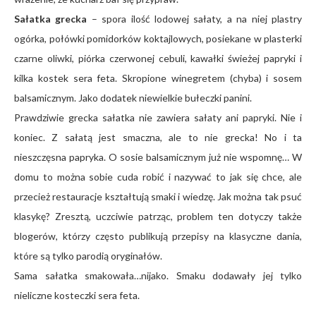
Sałatka grecka
– spora ilość lodowej sałaty, a na niej plastry
ogórka, połówki pomidorków koktajlowych, posiekane w plasterki
czarne oliwki, piórka czerwonej cebuli, kawałki świeżej papryki i
kilka kostek sera feta. Skropione winegretem (chyba) i sosem
balsamicznym. Jako dodatek niewielkie bułeczki panini.
Prawdziwie grecka sałatka nie zawiera sałaty ani papryki. Nie i
koniec. Z sałatą jest smaczna, ale to nie grecka! No i ta
nieszczęsna papryka. O sosie balsamicznym już nie wspomnę… W
domu to można sobie cuda robić i nazywać to jak się chce, ale
przecież restauracje kształtują smaki i wiedzę. Jak można tak psuć
klasykę? Zresztą, uczciwie patrząc, problem ten dotyczy także
blogerów, którzy często publikują przepisy na klasyczne dania,
które są tylko parodią oryginałów.
Sama sałatka smakowała…nijako. Smaku dodawały jej tylko
nieliczne kosteczki sera feta.