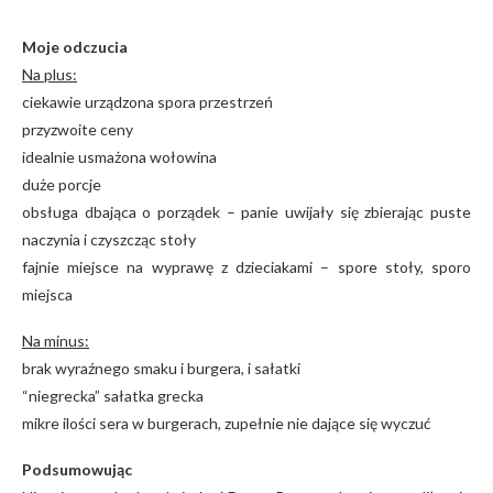
Moje odczucia
Na plus:
ciekawie urządzona spora przestrzeń
przyzwoite ceny
idealnie usmażona wołowina
duże porcje
obsługa dbająca o porządek – panie uwijały się zbierając puste
naczynia i czyszcząc stoły
fajnie miejsce na wyprawę z dzieciakami – spore stoły, sporo
miejsca
Na minus:
brak wyraźnego smaku i burgera, i sałatki
“niegrecka” sałatka grecka
mikre ilości sera w burgerach, zupełnie nie dające się wyczuć
Podsumowując