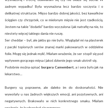
zadnym wypadku! Była wysmażona lecz bardzo soczysta i o
delikatnej strukturze. Mięso bardzo dobrej jakości, bez kawałków
ścięgien czy chrząstek, co w mielonym mięsie nie jest rzadkością.
Jestem na takie “dodatki” bardzo wyczulona i jak natrafię na nie, to
niestety więcej takiego dania nie ruszę.
Ser cheddar – był, ale jakby go nie było. Wyglądał mi na plasterek
z paczki topionych serów znanej marki pakowanych w oddzielne
folie. Mogę się jednak mylić. Miałam wrażenie, że ser stopił się pod
wpływem gorącego mięsa i jakoś dziwnie jego smak ulotnił się.
Podobnie można opisać
burgera Camembert
, a i sera było jak na
lekarstwo…
Burgery są poprawne, ale daleko im do doskonałości. Nie
wywołały u nas żadnych większych emocji, ani pozytywnych, ani
negatywnych. Brakowało w nich konkretnego smaku. Miałam
wrażenie, że kucharz bał się przypraw.