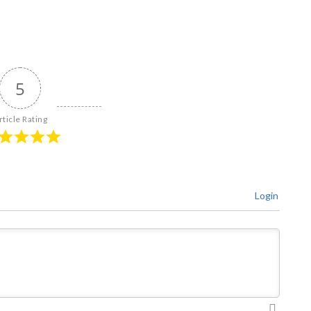
5
rticle Rating
Login