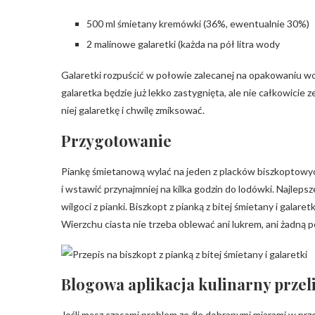
500 ml śmietany kremówki (36%, ewentualnie 30%)
2 malinowe galaretki (każda na pół litra wody
Galaretki rozpuścić w połowie zalecanej na opakowaniu wo
galaretka będzie już lekko zastygnięta, ale nie całkowicie
niej galaretkę i chwilę zmiksować.
Przygotowanie
Piankę śmietanową wylać na jeden z placków biszkoptowych
i wstawić przynajmniej na kilka godzin do lodówki. Najlepsz
wilgoci z pianki. Biszkopt z pianką z bitej śmietany i galaret
Wierzchu ciasta nie trzeba oblewać ani lukrem, ani żadną po
Blogowa aplikacja kulinarny przel
Jeśli masz czasami problem ze źle dobranymi miarami w prz