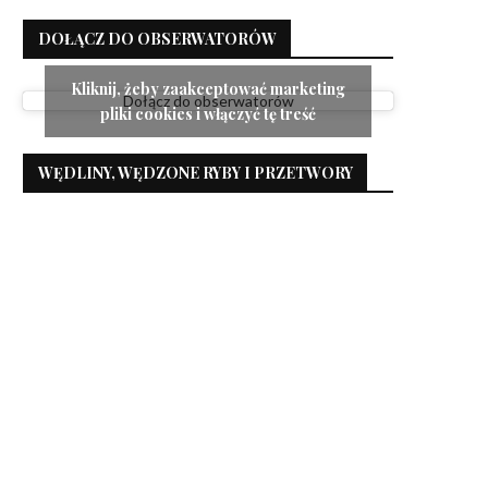
DOŁĄCZ DO OBSERWATORÓW
Kliknij, żeby zaakceptować marketing
Dołącz do obserwatorów
pliki cookies i włączyć tę treść
WĘDLINY, WĘDZONE RYBY I PRZETWORY
Jesienne ciasto czekoladowe
Ciasto z masą kajmakow
truskawkami
6 listopada 2024
21 maja 2024