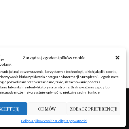
Zarządzaj zgodami plików cookie
wnić jak najlepsze wrażenia, korzystamy z technologii, takich jak pliki cookie,
chowywania i/lub uzyskiwania dostępu do informacji o urządzeniu. Zgoda na te
ogie pozwoli nam przetwarzać dane, takie jak zachowanie podczas
ania lub unikalne identyfikatory na tej stronie. Brak wyrażenia zgody lub
ie zgody może niekorzystnie wpłynąć na niektóre cechy i funkcje.
KCEPTUJĘ
ODMÓW
ZOBACZ PREFERENCJE
Polityka plików cookies
Polityka prywatności