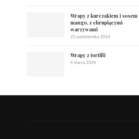
Wrapy z kurczakiem i sosem
mango, z chrupiącymi
warzywami
22 października 2024
Wrapy z tortilli
4 marca 2024