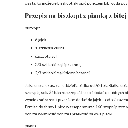
ciasta, to możecie biszkopt skropić ponczem lub wodą z cy
Przepis na biszkopt z pianką z bitej
biszkopt
6 jajek
1 szklanka cukru
szczypta soli
2/3 szklanki mąki pszennej
2/3 szklanki mąki ziemniaczanej
Jajka umyć, osuszyć i oddzielić białka od żółtek. Białka ub
szczyptę soli. Żółtka roztrzepać lekko i dodać do ubityc
wymieszać razem i przesiane dodać do jajek – całość razem
Przelać do formy i piec w temperaturze 160 stopni przez o
dobrze wystudzić dobrze i przekroić na dwa placki.
pianka