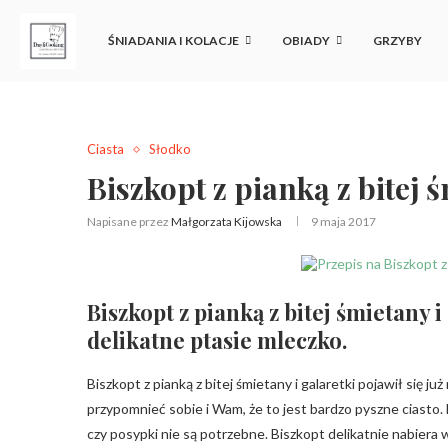
ŚNIADANIA I KOLACJE
OBIADY
GRZYBY
Ciasta
Słodko
Biszkopt z pianką z bitej ś
Napisane przez
Małgorzata Kijowska
9 maja 2017
Biszkopt z pianką z bitej śmietany 
delikatne ptasie mleczko.
Biszkopt z pianką z bitej śmietany i galaretki pojawił się j
przypomnieć sobie i Wam, że to jest bardzo pyszne ciasto. 
czy posypki nie są potrzebne. Biszkopt delikatnie nabiera w