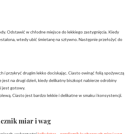
dy. Odstawić w chłodne miejsce do lekkiego zastygnięcia. Kiedy
 zestalona, wtedy ubić śmietanę na sztywno. Następnie przełożyć do
 i przykryć drugim lekko dociskając. Ciasto owinąć folią spożywczą
e jest na drugi dzień, kiedy delikatny biszkopt nabierze odrobiny
ki jest gotowy.
lewą. Ciasto jest bardzo lekkie i delikatne w smaku i konsystencji.
icznik miar i wag
episach, wykorzystaj
kalkulator – przelicznik kuchennych miar i wag
.