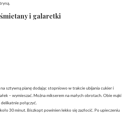
tryną.
 śmietany i galaretki
ić na sztywną pianę dodając stopniowo w trakcie ubijania cukier i
h białek – wymieszać. Można mikserem na małych obrotach. Obie mąki
 delikatnie połączyć.
koło 30 minut. Biszkopt powinien lekko się zazłocić. Po upieczeniu