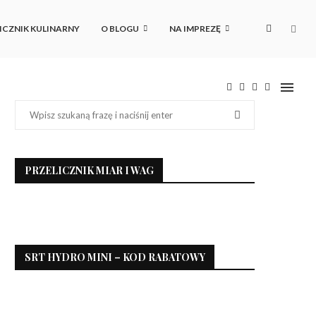
ICZNIK KULINARNY
O BLOGU
NA IMPREZĘ
PRZELICZNIK MIAR I WAG
SRT HYDRO MINI – KOD RABATOWY