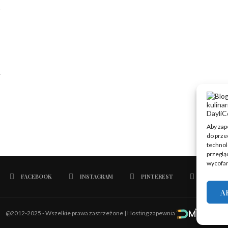
Aby zape
do prze
technol
przegląd
wycofan
FACEBOOK
INSTAGRAM
PINTEREST
EMAIL
A
@2012-2025 - Wszelkie prawa zastrzeżone | Hosting zapewnia