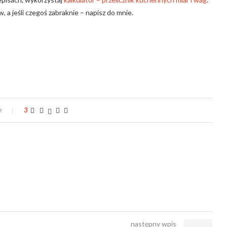
 a jeśli czegoś zabraknie – napisz do mnie.
e
3
następny wpis