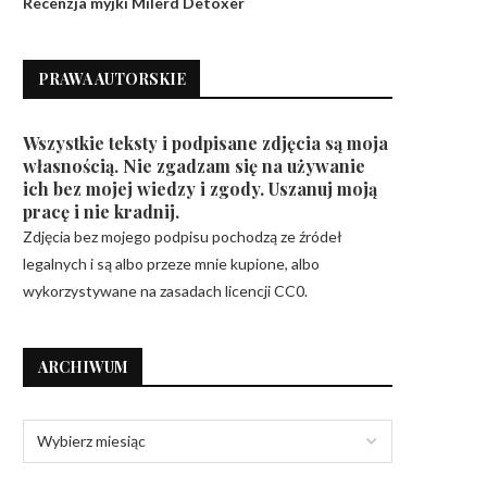
Recenzja myjki Milerd Detoxer
PRAWA AUTORSKIE
Wszystkie teksty i podpisane zdjęcia są moja
własnością. Nie zgadzam się na używanie
ich bez mojej wiedzy i zgody. Uszanuj moją
pracę i nie kradnij.
Zdjęcia bez mojego podpisu pochodzą ze źródeł
legalnych i są albo przeze mnie kupione, albo
wykorzystywane na zasadach licencji CC0.
ARCHIWUM