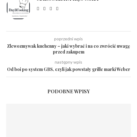
poprzedni wpis
Zlewozmywak kuchenny – jaki wybrać i na co zwrócić uwagę
przed zakupem
następny wpis
Od boi po system GBS, czyli jak powstały grille marki Weber
PODOBNE WPISY