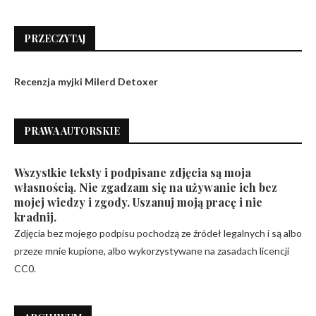
PRZECZYTAJ
Recenzja myjki Milerd Detoxer
PRAWA AUTORSKIE
Wszystkie teksty i podpisane zdjęcia są moja
własnością. Nie zgadzam się na używanie ich bez
mojej wiedzy i zgody. Uszanuj moją pracę i nie
kradnij.
Zdjęcia bez mojego podpisu pochodzą ze źródeł legalnych i są albo
przeze mnie kupione, albo wykorzystywane na zasadach licencji
CC0.