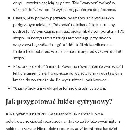
drugi – rozciętą częścią ku górze. Taki “warkocz” zwinąć w
ślimak i ułożyć w formie wyłożonej papierem do pieczenia.
Ciasto, przy pomocy pędzelka, posmarować obficie lekko
podgrzanym mlekiem. Odstawić na kilkanaście minut, aby
podrosło. W tym czasie nagrzać piekarnik do temperatury 170
stopni. Ja korzystam z funkcji termoobiegu przy dwóch
włączonych grzałkach – góra i dół. Jeśli piekarnik nie ma
funkcji termoobiegu, wtedy temperaturę podwyższyć do 180
stopni.
Piec przez około 45 minut. Powinno równomiernie wyrosnąć i
lekko zrumienić się. Po upieczeniu wyjąć z formy i odstawić na
kratce do wystudzenia. Po wystudzeniu polukrować.
*Ciasto piekłam w okrągłej formie o średnicy 25 cm.
Jak przygotować lukier cytrynowy?
Kilka łyżek cukru pudru (w zależności jak bardzo lubicie
polukrowane ciasto) rozetrzeć na gładko ze świeżo wyciśniętym
sokiem z cytryny. Nie podaje proporcji, gdyż jedni lubią bardziej