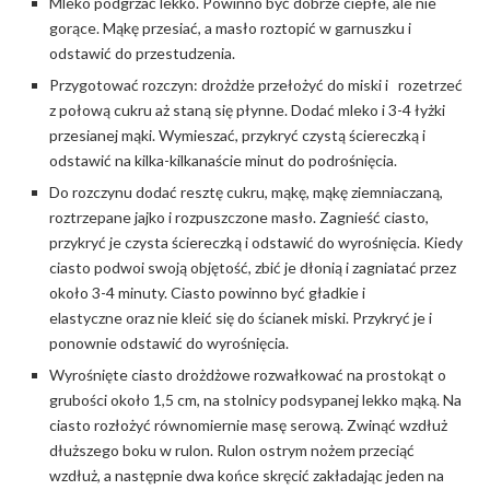
Mleko podgrzać lekko. Powinno być dobrze ciepłe, ale nie
gorące. Mąkę przesiać, a masło roztopić w garnuszku i
odstawić do przestudzenia.
Przygotować rozczyn: drożdże przełożyć do miski i rozetrzeć
z połową cukru aż staną się płynne. Dodać mleko i 3-4 łyżki
przesianej mąki. Wymieszać, przykryć czystą ściereczką i
odstawić na kilka-kilkanaście minut do podrośnięcia.
Do rozczynu dodać resztę cukru, mąkę, mąkę ziemniaczaną,
roztrzepane jajko i rozpuszczone masło. Zagnieść ciasto,
przykryć je czysta ściereczką i odstawić do wyrośnięcia. Kiedy
ciasto podwoi swoją objętość, zbić je dłonią i zagniatać przez
około 3-4 minuty. Ciasto powinno być gładkie i
elastyczne oraz nie kleić się do ścianek miski. Przykryć je i
ponownie odstawić do wyrośnięcia.
Wyrośnięte ciasto drożdżowe rozwałkować na prostokąt o
grubości około 1,5 cm, na stolnicy podsypanej lekko mąką. Na
ciasto rozłożyć równomiernie masę serową. Zwinąć wzdłuż
dłuższego boku w rulon. Rulon ostrym nożem przeciąć
wzdłuż, a następnie dwa końce skręcić zakładając jeden na