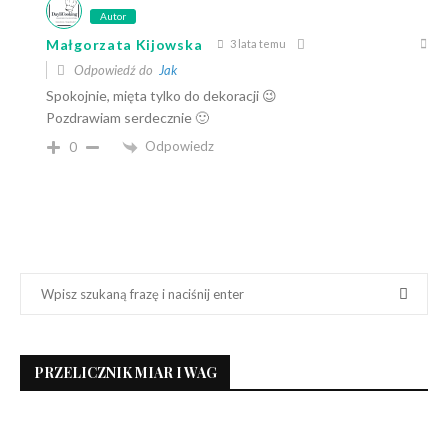
Autor
Małgorzata Kijowska
3 lata temu
Odpowiedź do
Jak
Spokojnie, mięta tylko do dekoracji 😉
Pozdrawiam serdecznie 🙂
Odpowiedz
0
PRZELICZNIK MIAR I WAG