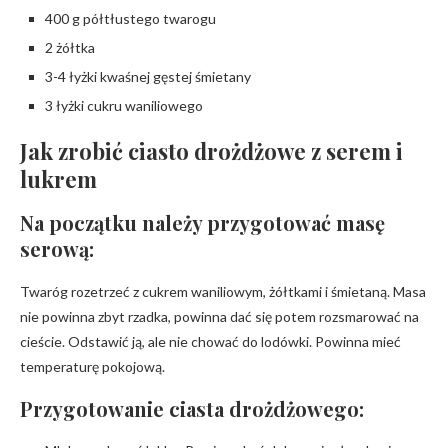
400 g półtłustego twarogu
2 żółtka
3-4 łyżki kwaśnej gęstej śmietany
3 łyżki cukru waniliowego
Jak zrobić ciasto drożdżowe z serem i
lukrem
Na początku należy przygotować masę
serową:
Twaróg rozetrzeć z cukrem waniliowym, żółtkami i śmietaną. Masa
nie powinna zbyt rzadka, powinna dać się potem rozsmarować na
cieście. Odstawić ją, ale nie chować do lodówki. Powinna mieć
temperaturę pokojową.
Przygotowanie ciasta drożdżowego: