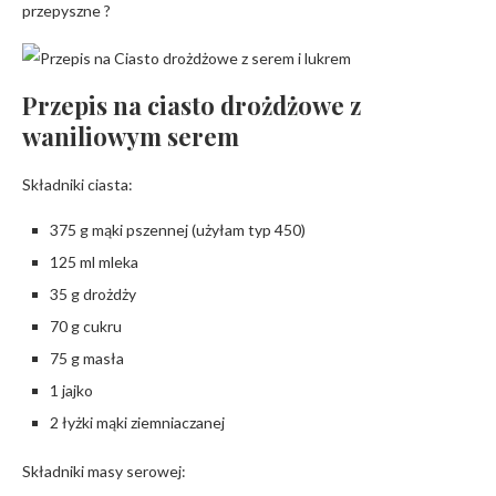
przepyszne ?
Przepis na ciasto drożdżowe z
waniliowym serem
Składniki ciasta:
375 g mąki pszennej (użyłam typ 450)
125 ml mleka
35 g drożdży
70 g cukru
75 g masła
1 jajko
2 łyżki mąki ziemniaczanej
Składniki masy serowej: